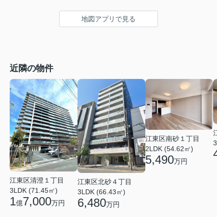
地図アプリで見る
近隣の物件
江東区南砂１丁目
3
2LDK (54.62㎡)
5,490
万円
江東区清澄１丁目
江東区北砂４丁目
3LDK (71.45㎡)
3LDK (66.43㎡)
1
7,000
6,480
億
万円
万円