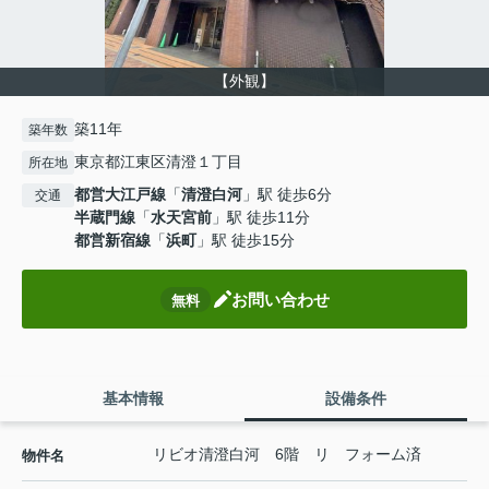
【外観】
築11年
築年数
東京都江東区清澄１丁目
所在地
都営大江戸線
「
清澄白河
」駅 徒歩6分
交通
半蔵門線
「
水天宮前
」駅 徒歩11分
都営新宿線
「
浜町
」駅 徒歩15分
お問い合わせ
無料
基本情報
設備条件
リビオ清澄白河 6階 リ フォーム済
物件名