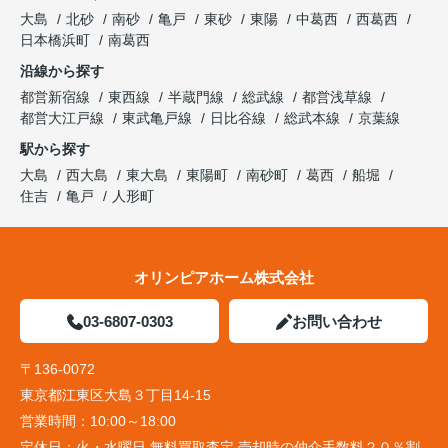
大島
北砂
南砂
亀戸
東砂
東陽
中葛西
西葛西
日本橋浜町
南葛西
沿線から探す
都営新宿線
東西線
半蔵門線
総武線
都営浅草線
都営大江戸線
東武亀戸線
日比谷線
総武本線
京葉線
駅から探す
大島
西大島
東大島
東陽町
南砂町
葛西
船堀
住吉
亀戸
人形町
オリンピアホーム株式会社
03-6807-0303
お問い合わせ
〒136-0072
東京都江東区大島３丁目14-15
営業時間：
10:00～18:00
定休日：
火・水曜日 無料買取査定 売却時の仲介手数料２０％割