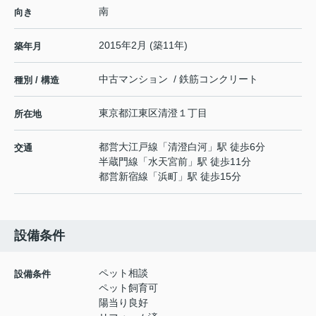
南
向き
2015年2月 (築11年)
築年月
中古マンション / 鉄筋コンクリート
種別 / 構造
東京都
江東区
清澄
１丁目
所在地
都営大江戸線
「
清澄白河
」駅 徒歩6分
交通
半蔵門線
「
水天宮前
」駅 徒歩11分
都営新宿線
「
浜町
」駅 徒歩15分
設備条件
ペット相談
設備条件
ペット飼育可
陽当り良好