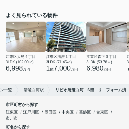
よく見られている物件
江東区大島４丁目
江東区清澄１丁目
江東区森下３丁目
3LDK (102.00㎡)
3LDK (71.45㎡)
3LDK (53.78㎡)
3
6,998
1
7,000
6,980
万円
億
万円
万円
ン一覧
清澄白河駅
リビオ清澄白河 6階 リ フォーム済
市区町村から探す
江東区
江戸川区
墨田区
中央区
葛飾区
台東区
市川市
町名から探す