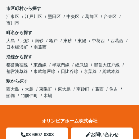
市区町村から探す
江東区
江戸川区
墨田区
中央区
葛飾区
台東区
市川市
町名から探す
大島
北砂
南砂
亀戸
東砂
東陽
中葛西
西葛西
日本橋浜町
南葛西
沿線から探す
都営新宿線
東西線
半蔵門線
総武線
都営大江戸線
都営浅草線
東武亀戸線
日比谷線
京葉線
総武本線
駅から探す
西大島
大島
東陽町
東大島
南砂町
葛西
住吉
船堀
門前仲町
木場
オリンピアホーム株式会社
03-6807-0303
お問い合わせ