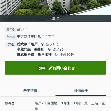
【展望】
築57年
築年数
東京都江東区亀戸２丁目
所在地
総武線
「
亀戸
」駅 徒歩10分
交通
半蔵門線
「
錦糸町
」駅 徒歩9分
東武亀戸線
「
亀戸水神
」駅 徒歩20分
お問い合わせ
無料
基本情報
設備条件
亀戸2丁目団地 9号棟 11階 最 上階 空
物件名
室