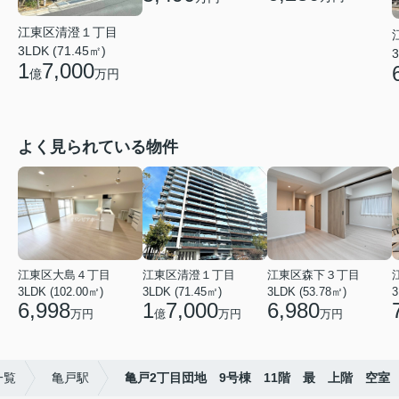
江東区清澄１丁目
3LDK (71.45㎡)
3
1
7,000
億
万円
よく見られている物件
江東区大島４丁目
江東区清澄１丁目
江東区森下３丁目
3LDK (102.00㎡)
3LDK (71.45㎡)
3LDK (53.78㎡)
3
6,998
1
7,000
6,980
万円
億
万円
万円
一覧
亀戸駅
亀戸2丁目団地 9号棟 11階 最 上階 空室