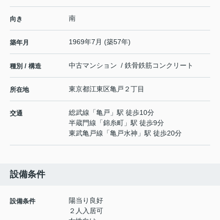
南
向き
1969年7月 (築57年)
築年月
中古マンション / 鉄骨鉄筋コンクリート
種別 / 構造
東京都
江東区
亀戸
２丁目
所在地
総武線
「
亀戸
」駅 徒歩10分
交通
半蔵門線
「
錦糸町
」駅 徒歩9分
東武亀戸線
「
亀戸水神
」駅 徒歩20分
設備条件
陽当り良好
設備条件
２人入居可