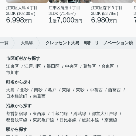
江東区大島４丁目
江東区清澄１丁目
江東区森下３丁目
3LDK (102.00㎡)
3LDK (71.45㎡)
3LDK (53.78㎡)
3
6,998
1
7,000
6,980
万円
億
万円
万円
一覧
大島駅
クレッセント大島 8階 リ ノベーション済
市区町村から探す
江東区
江戸川区
墨田区
中央区
葛飾区
台東区
市川市
町名から探す
大島
北砂
南砂
亀戸
東陽
東砂
中葛西
西葛西
日本橋浜町
南葛西
沿線から探す
都営新宿線
東西線
半蔵門線
総武線
都営大江戸線
都営浅草線
東武亀戸線
日比谷線
総武本線
京葉線
駅から探す