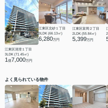
江東区北砂１丁目
江東区富岡２丁目
3LDK (66.13㎡)
2LDK (55.84㎡)
2
6,280
5,399
万円
万円
江東区清澄１丁目
3LDK (71.45㎡)
1
7,000
億
万円
よく見られている物件