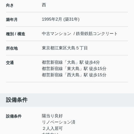
西
向き
1995年2月 (築31年)
築年月
中古マンション / 鉄骨鉄筋コンクリート
種別 / 構造
東京都
江東区
大島
５丁目
所在地
都営新宿線
「
大島
」駅 徒歩4分
交通
都営新宿線
「
東大島
」駅 徒歩15分
都営新宿線
「
西大島
」駅 徒歩15分
設備条件
陽当り良好
設備条件
リノベーション済
２人入居可