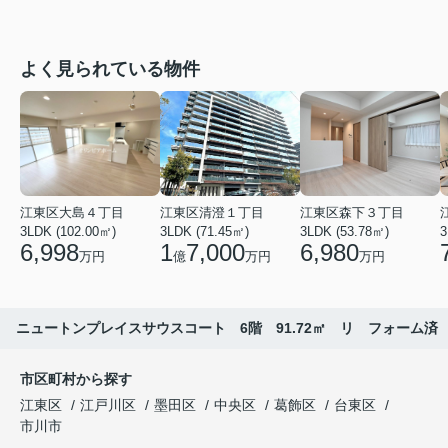
よく見られている物件
江東区大島４丁目
江東区清澄１丁目
江東区森下３丁目
3LDK (102.00㎡)
3LDK (71.45㎡)
3LDK (53.78㎡)
3
6,998
1
7,000
6,980
万円
億
万円
万円
ニュートンプレイスサウスコート 6階 91.72㎡ リ フォーム済
市区町村から探す
江東区
江戸川区
墨田区
中央区
葛飾区
台東区
市川市