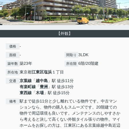
【外観】
-
価格
-
3LDK
面積
間取り
築23年
6階/20階建
築年数
所在階
東京都
江東区
塩浜
１丁目
所在地
京葉線
「
越中島
」駅 徒歩11分
交通
有楽町線
「
豊洲
」駅 徒歩13分
東西線
「
木場
」駅 徒歩15分
駅まで徒歩11分と少し離れている物件です。中古マン
備考
ションなら、物件の購入もスムーズです。20階建ての
物件で周辺環境も良いです。メンテナンスのしやすさか
ら考えると決して高くない外観タイル張りの物件。マイ
ホームをお探しの方は、江東区にある京葉線越中島近辺