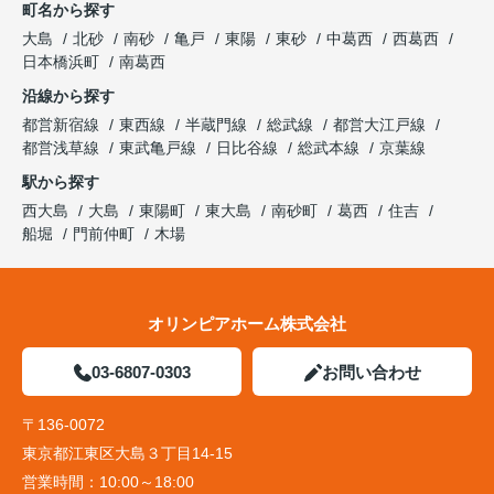
町名から探す
大島
北砂
南砂
亀戸
東陽
東砂
中葛西
西葛西
日本橋浜町
南葛西
沿線から探す
都営新宿線
東西線
半蔵門線
総武線
都営大江戸線
都営浅草線
東武亀戸線
日比谷線
総武本線
京葉線
駅から探す
西大島
大島
東陽町
東大島
南砂町
葛西
住吉
船堀
門前仲町
木場
オリンピアホーム株式会社
03-6807-0303
お問い合わせ
〒136-0072
東京都江東区大島３丁目14-15
営業時間：
10:00～18:00