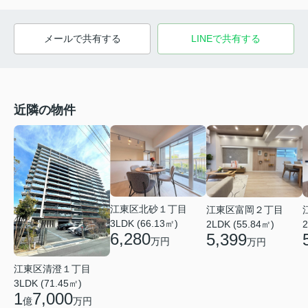
メールで共有する
LINEで共有する
近隣の物件
江東区北砂１丁目
江東区富岡２丁目
3LDK (66.13㎡)
2LDK (55.84㎡)
2
6,280
5,399
万円
万円
江東区清澄１丁目
3LDK (71.45㎡)
1
7,000
億
万円