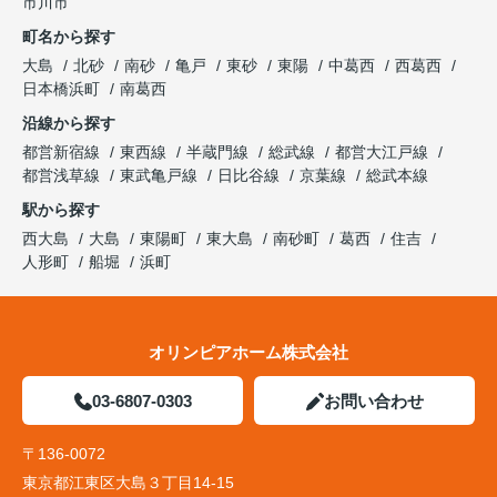
市川市
町名から探す
大島
北砂
南砂
亀戸
東砂
東陽
中葛西
西葛西
日本橋浜町
南葛西
沿線から探す
都営新宿線
東西線
半蔵門線
総武線
都営大江戸線
都営浅草線
東武亀戸線
日比谷線
京葉線
総武本線
駅から探す
西大島
大島
東陽町
東大島
南砂町
葛西
住吉
人形町
船堀
浜町
オリンピアホーム株式会社
03-6807-0303
お問い合わせ
〒136-0072
東京都江東区大島３丁目14-15