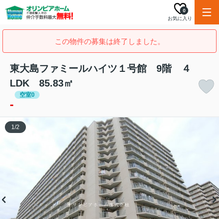
0
お気に入り
この物件の募集は終了しました。
東大島ファミールハイツ１号館 9階 ４
LDK 85.83㎡
空室0
-
1
/
2