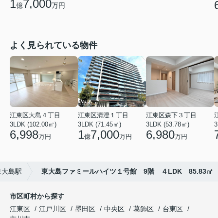
1
7,000
億
万円
よく見られている物件
江東区大島４丁目
江東区清澄１丁目
江東区森下３丁目
3LDK (102.00㎡)
3LDK (71.45㎡)
3LDK (53.78㎡)
3
6,998
1
7,000
6,980
万円
億
万円
万円
東大島駅
東大島ファミールハイツ１号館 9階 ４LDK 85.83㎡
市区町村から探す
江東区
江戸川区
墨田区
中央区
葛飾区
台東区