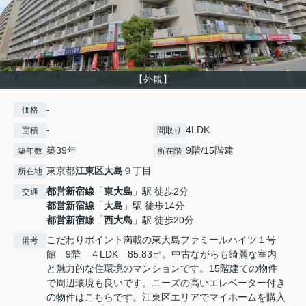
【外観】
-
価格
-
4LDK
面積
間取り
築39年
9階/15階建
築年数
所在階
東京都
江東区
大島
９丁目
所在地
都営新宿線
「
東大島
」駅 徒歩2分
交通
都営新宿線
「
大島
」駅 徒歩14分
都営新宿線
「
西大島
」駅 徒歩20分
こだわりポイント満載の東大島ファミールハイツ１号
備考
館 9階 ４LDK 85.83㎡。中古ながらも綺麗な室内
と魅力的な住環境のマンションです。15階建ての物件
で周辺環境も良いです。ニーズの高いエレベーター付き
の物件はこちらです。江東区エリアでマイホームを購入