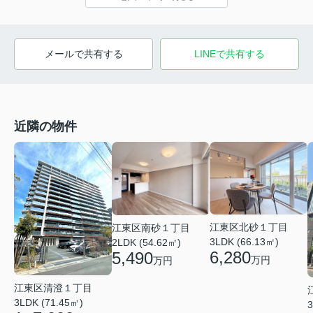
メールで共有する
LINEで共有する
近隣の物件
江東区北砂１丁目
江東区南砂１丁目
3LDK (66.13㎡)
2LDK (54.62㎡)
6,280
5,490
万円
万円
江東区清澄１丁目
3LDK (71.45㎡)
3