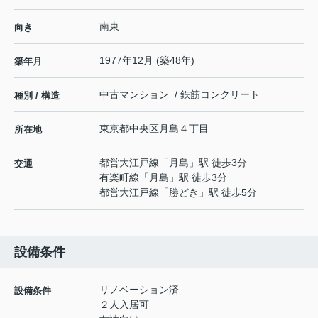
南東
向き
1977年12月 (築48年)
築年月
中古マンション / 鉄筋コンクリート
種別 / 構造
東京都
中央区
月島
４丁目
所在地
都営大江戸線
「
月島
」駅 徒歩3分
交通
有楽町線
「
月島
」駅 徒歩3分
都営大江戸線
「
勝どき
」駅 徒歩5分
設備条件
リノベーション済
設備条件
２人入居可