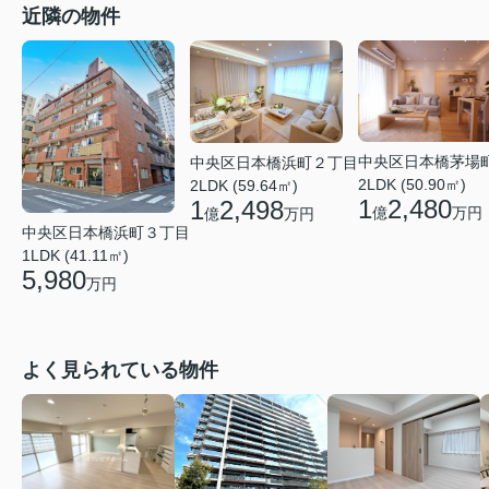
近隣の物件
中央区日本橋茅場
中央区日本橋浜町２丁目
2LDK (50.90㎡)
2LDK (59.64㎡)
1
2,480
1
2,498
億
万円
億
万円
中央区日本橋浜町３丁目
1LDK (41.11㎡)
5,980
万円
よく見られている物件