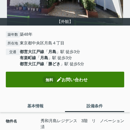
【外観】
築48年
築年数
東京都中央区月島４丁目
所在地
都営大江戸線
「
月島
」駅 徒歩3分
交通
有楽町線
「
月島
」駅 徒歩3分
都営大江戸線
「
勝どき
」駅 徒歩5分
お問い合わせ
無料
基本情報
設備条件
秀和月島レジデンス 3階 リ ノベーション
物件名
済