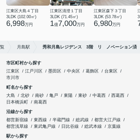
江東区大島４丁目
江東区清澄１丁目
江東区森下３丁目
3LDK (102.00㎡)
3LDK (71.45㎡)
3LDK (53.78㎡)
3
6,998
1
7,000
6,980
万円
億
万円
万円
覧
月島駅
秀和月島レジデンス 3階 リ ノベーション済
市区町村から探す
江東区
江戸川区
墨田区
中央区
葛飾区
台東区
市川市
町名から探す
大島
北砂
南砂
亀戸
東陽
東砂
中葛西
西葛西
日本橋浜町
南葛西
沿線から探す
都営新宿線
東西線
半蔵門線
総武線
都営大江戸線
都営浅草線
東武亀戸線
日比谷線
総武本線
京葉線
駅から探す