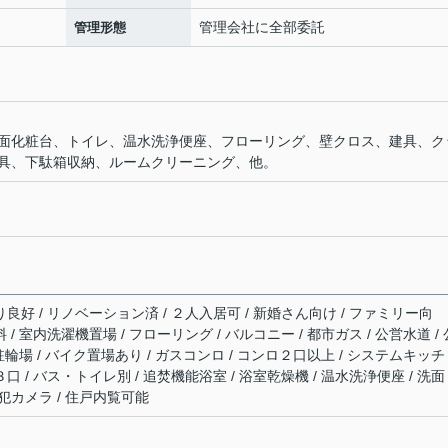
管理会社に全部委託
管理形態
面化粧台、トイレ、温水洗浄便座、フローリング、壁クロス、建具、ク
具、下駄箱収納、ルームクリーニング、他。
り良好 / リノベーション済 / ２人入居可 / 新婚さん向け / ファミリー向
 / 室内洗濯機置場 / フローリング / バルコニー / 都市ガス / 公営水道 / 
 駐輪場 / バイク置場あり / ガスコンロ / コンロ２口以上 / システムキッチ
口 / バス・トイレ別 / 追焚機能浴室 / 浴室乾燥機 / 温水洗浄便座 / 洗面
防犯カメラ / 住戸内覧可能