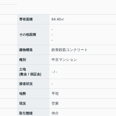
64.40㎡
専有面積
-
-
その他面積
-
鉄骨鉄筋コンクリート
建物構造
中古マンション
種別
土地
- / -
(敷金 / 保証金)
-
接道状況
平坦
地勢
空家
現況
仲介
取引態様