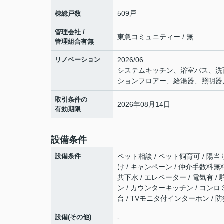
509戸
棟総戸数
管理会社 /
東急コミュニティー / 無
管理組合有無
リノベーション
2026/06
システムキッチン、浴室バス、洗
ションフロアー、給湯器、照明器
取引条件の
2026年08月14日
有効期限
設備条件
設備条件
ペット相談 / ペット飼育可 / 陽当
け / キャンペーン / 仲介手数料無料
共下水 / エレベーター / 電気有 /
ン / カウンターキッチン / コンロ３
台 / TVモニタ付インターホン / 
設備(その他)
-