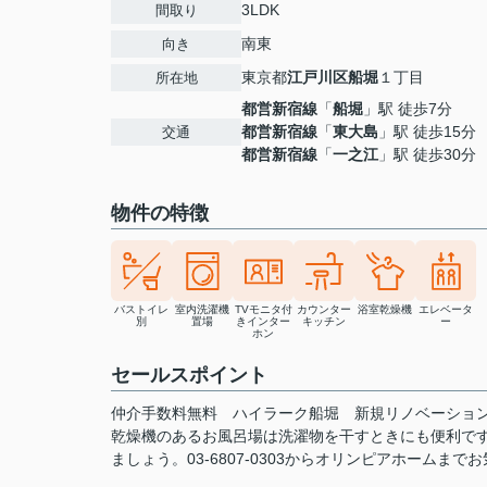
3LDK
間取り
南東
向き
東京都
江戸川区
船堀
１丁目
所在地
都営新宿線
「
船堀
」駅 徒歩7分
都営新宿線
「
東大島
」駅 徒歩15分
交通
都営新宿線
「
一之江
」駅 徒歩30分
物件の特徴
バストイレ
室内洗濯機
TVモニタ付
カウンター
浴室乾燥機
エレベータ
別
置場
きインター
キッチン
ー
ホン
セールスポイント
仲介手数料無料 ハイラーク船堀 新規リノベーション 
乾燥機のあるお風呂場は洗濯物を干すときにも便利で
ましょう。03-6807-0303からオリンピアホームま