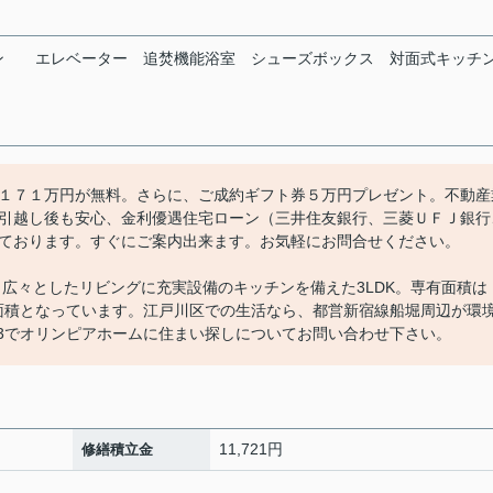
ン
エレベーター
追焚機能浴室
シューズボックス
対面式キッチ
１７１万円が無料。さらに、ご成約ギフト券５万円プレゼント。不動産
引越し後も安心、金利優遇住宅ローン（三井住友銀行、三菱ＵＦＪ銀行
ております。すぐにご案内出来ます。お気軽にお問合せください。
」広々としたリビングに充実設備のキッチンを備えた3LDK。専有面積は
ニー面積となっています。江戸川区での生活なら、都営新宿線船堀周辺が環
0303でオリンピアホームに住まい探しについてお問い合わせ下さい。
11,721円
修繕積立金