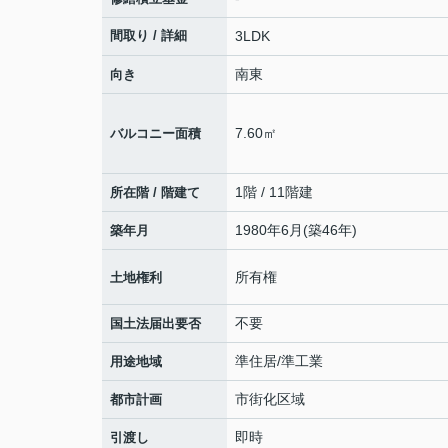
間取り / 詳細
3LDK
南東
向き
7.60㎡
バルコニー面積
1階 / 11階建
所在階 / 階建て
1980年6月(築46年)
築年月
所有権
土地権利
不要
国土法届出要否
準住居/準工業
用途地域
市街化区域
都市計画
即時
引渡し