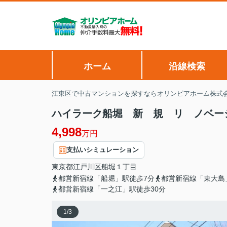
ホーム
沿線検索
江東区で中古マンションを探すならオリンピアホーム株式
ハイラーク船堀 新 規 リ ノベーシ
4,998
万円
支払いシミュレーション
東京都
江戸川区
船堀
１丁目
都営新宿線「船堀」駅徒歩7分
都営新宿線「東大島
都営新宿線「一之江」駅徒歩30分
1
/
3