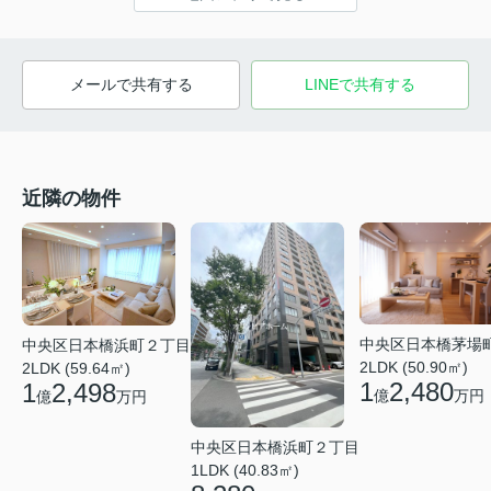
メールで共有する
LINEで共有する
近隣の物件
中央区日本橋茅場
中央区日本橋浜町２丁目
2LDK (50.90㎡)
2LDK (59.64㎡)
1
2,480
1
2,498
億
万円
億
万円
中央区日本橋浜町２丁目
1LDK (40.83㎡)