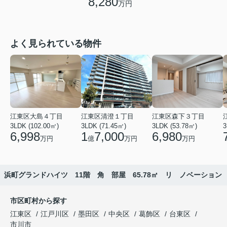
8,280
万円
よく見られている物件
江東区大島４丁目
江東区清澄１丁目
江東区森下３丁目
3LDK (102.00㎡)
3LDK (71.45㎡)
3LDK (53.78㎡)
3
6,998
1
7,000
6,980
万円
億
万円
万円
浜町グランドハイツ 11階 角 部屋 65.78㎡ リ ノベーション
市区町村から探す
江東区
江戸川区
墨田区
中央区
葛飾区
台東区
市川市