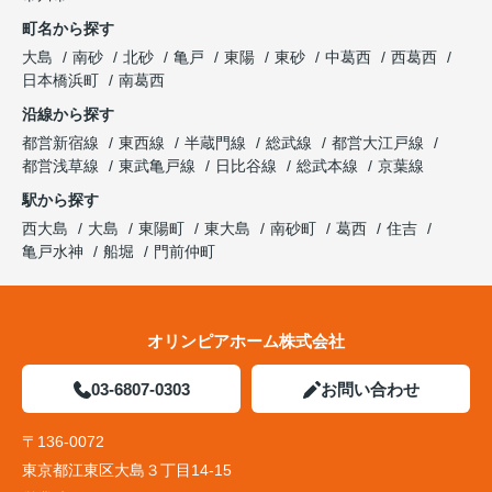
町名から探す
大島
南砂
北砂
亀戸
東陽
東砂
中葛西
西葛西
日本橋浜町
南葛西
沿線から探す
都営新宿線
東西線
半蔵門線
総武線
都営大江戸線
都営浅草線
東武亀戸線
日比谷線
総武本線
京葉線
駅から探す
西大島
大島
東陽町
東大島
南砂町
葛西
住吉
亀戸水神
船堀
門前仲町
オリンピアホーム株式会社
03-6807-0303
お問い合わせ
〒136-0072
東京都江東区大島３丁目14-15