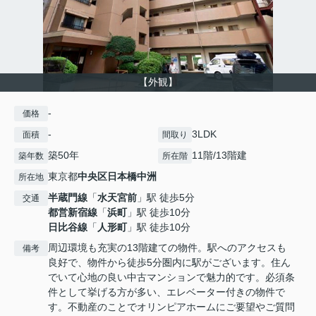
【外観】
-
価格
-
3LDK
面積
間取り
築50年
11階/13階建
築年数
所在階
東京都
中央区
日本橋中洲
所在地
半蔵門線
「
水天宮前
」駅 徒歩5分
交通
都営新宿線
「
浜町
」駅 徒歩10分
日比谷線
「
人形町
」駅 徒歩10分
周辺環境も充実の13階建ての物件。駅へのアクセスも
備考
良好で、物件から徒歩5分圏内に駅がございます。住ん
でいて心地の良い中古マンションで魅力的です。必須条
件として挙げる方が多い、エレベーター付きの物件で
す。不動産のことでオリンピアホームにご要望やご質問