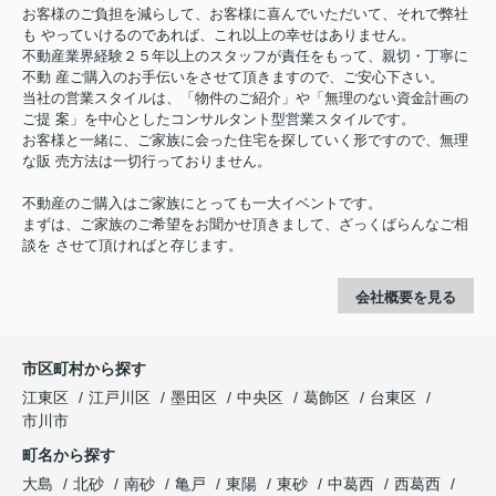
お客様のご負担を減らして、お客様に喜んでいただいて、それで弊社
も やっていけるのであれば、これ以上の幸せはありません。
不動産業界経験２５年以上のスタッフが責任をもって、親切・丁寧に
不動 産ご購入のお手伝いをさせて頂きますので、ご安心下さい。
当社の営業スタイルは、「物件のご紹介」や「無理のない資金計画の
ご提 案」を中心としたコンサルタント型営業スタイルです。
お客様と一緒に、ご家族に会った住宅を探していく形ですので、無理
な販 売方法は一切行っておりません。
不動産のご購入はご家族にとっても一大イベントです。
まずは、ご家族のご希望をお聞かせ頂きまして、ざっくばらんなご相
談を させて頂ければと存じます。
会社概要を見る
市区町村から探す
江東区
江戸川区
墨田区
中央区
葛飾区
台東区
市川市
町名から探す
大島
北砂
南砂
亀戸
東陽
東砂
中葛西
西葛西