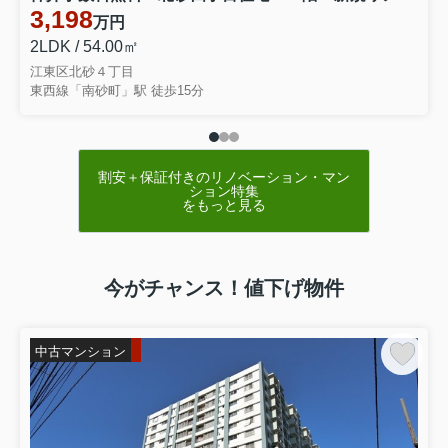
祝金１５万円プレゼント（税抜価格８
,
０
3,198
万円
００万円～９
,９９９
万円ご成約）
2LDK / 54.00㎡
祝金３０万円プレゼント（税抜価格１億
江東区北砂４丁目
東西線「南砂町」駅 徒歩15分
円～ご成約）
中国のお客様にも多数ご来店い
割安＋保証付きのリノベーション・マン
ション特集
ただいております。ぜひ、お問
をもっと見る
合わせください。（正中国的顾
客多数来。务必请询问。）
今がチャンス！値下げ物件
他社の
広告掲載
物件
でも全物件
中古マンション
が
【
仲介手数料無料
】
or【
％
～
20