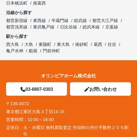
日本橋浜町
南葛西
沿線から探す
都営新宿線
東西線
半蔵門線
総武線
都営大江戸線
都営浅草線
東武亀戸線
日比谷線
総武本線
京葉線
駅から探す
西大島
大島
東陽町
東大島
南砂町
葛西
住吉
亀戸水神
船堀
門前仲町
オリンピアホーム株式会社
03-6807-0303
お問い合わせ
〒136-0072
東京都江東区大島３丁目14-15
営業時間：
10:00～18:00
定休日：
火・水曜日 無料買取査定 売却時の仲介手数料２０％割
引