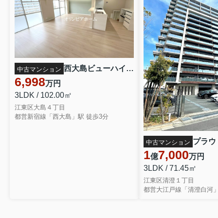
西大島ビューハイツ 102㎡ 角 部屋 8階 リ フォーム済 ８F
中古マンション
6,998
万円
3LDK / 102.00㎡
江東区大島４丁目
都営新宿線「西大島」駅 徒歩3分
中古マンション
1
7,000
億
万円
3LDK / 71.45㎡
江東区清澄１丁目
都営大江戸線「清澄白河」