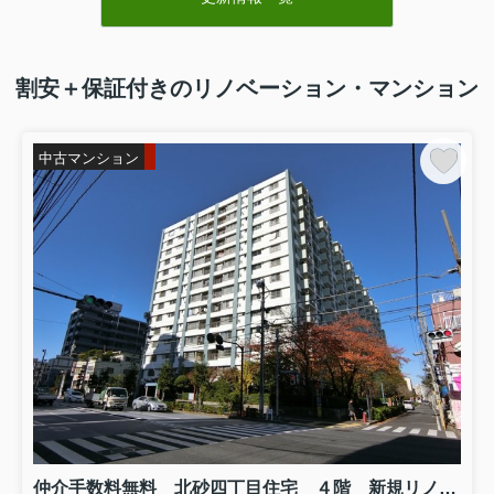
ざいます。ぜひ、ご覧くださ
い。
割安＋保証付きのリノベーション・マンション
2026.08.07
中古マンション
＜
オリンピアホーム＞２つの特典キャンペーン
１．全物件が仲介手数料無料
or
２０～５０％割引
２．成約お祝金最大３０万円プ
レゼント
!!
祝金 ３万円プレゼント（税抜価格３
,０
００
万円～３
,９９９
万円ご成約）
祝金 ５万円プレゼント（税抜価格４
,０
００
万円～５
,９９９
万円ご成約）
祝金１０万円プレゼント（税抜価格６
,
０
００万円～７
,９９９
万円ご成約）
仲介手数料無料 北砂四丁目住宅 ４階 新規リノベーション ４F