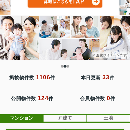
1106
33
掲載物件数
件
本日更新
件
124
0
公開物件数
件
会員物件数
件
マンション
戸建て
土地