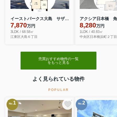
イーストパークス大島 サザンスクエア １２階 角部屋 リフォーム済 １２F
7,870
8,280
万円
万円
3LDK / 68.58㎡
1LDK / 40.83㎡
江東区大島６丁目
中央区日本橋浜町２丁目
売買おすすめ物件の一覧
をもっと見る
よく見られている物件
POPULAR
1
2
No.
No.