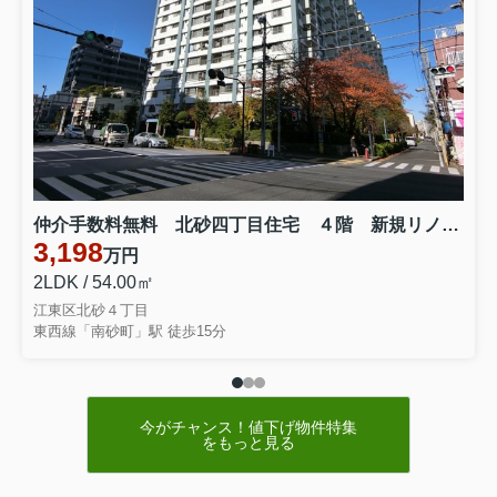
％割引
】
5
0
物件名・価格をメールでお知ら
せ下さい。
※仲介手数料無料は、売主様より弊社へ仲介手数料３％をい
ただける場合に適用させて頂きます。
★
銀行住宅ローン事前審査―無料受付け中
!!
・いくら借りられるか？
・金利はどのくらいか？
仲介手数料無料 北砂四丁目住宅 ４階 新規リノベーション ４F
・月々の返済額は？
・頭金はいくら必要か。頭金
3,198
ゼロでも可能か？
万円
簡単スピード審査：審査日数は通常１～３日
2LDK / 54.00㎡
取扱い銀行：三井住友、三菱ＵＦＪ、みずほ、りそな、千
江東区北砂４丁目
葉銀、フラット３５、他
東西線「南砂町」駅 徒歩15分
今がチャンス！値下げ物件特集
をもっと見る