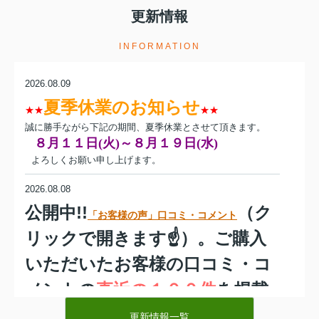
更新情報
INFORMATION
2026.08.09
夏季休業のお知らせ
★★
★★
誠に勝手ながら下記の期間、夏季休業とさせて頂きます。
８月１１日(火)～８月１９日(水)
よろしくお願い申し上げます。
2026.08.08
公開中!!
（ク
「お客様の声」口コミ・コメント
リックで開きます☝）。ご購入
いただいた
お客様の口コミ・コ
メントの
直近の１００件
を掲載
中
。
当社担当者のコメントもご
更新情報一覧