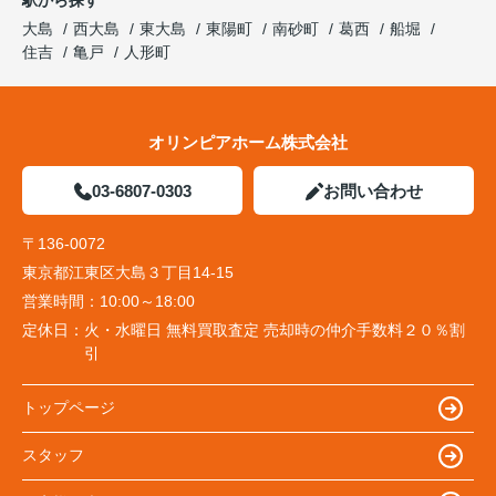
大島
西大島
東大島
東陽町
南砂町
葛西
船堀
住吉
亀戸
人形町
オリンピアホーム株式会社
03-6807-0303
お問い合わせ
〒136-0072
東京都江東区大島３丁目14-15
営業時間：
10:00～18:00
定休日：
火・水曜日 無料買取査定 売却時の仲介手数料２０％割
引
トップページ
スタッフ