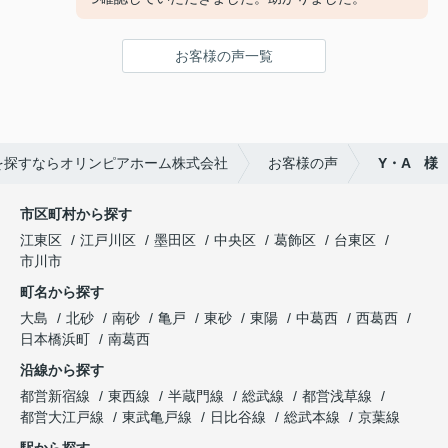
お客様の声一覧
を探すならオリンピアホーム株式会社
お客様の声
Y・A 様
市区町村から探す
江東区
江戸川区
墨田区
中央区
葛飾区
台東区
市川市
町名から探す
大島
北砂
南砂
亀戸
東砂
東陽
中葛西
西葛西
日本橋浜町
南葛西
沿線から探す
都営新宿線
東西線
半蔵門線
総武線
都営浅草線
都営大江戸線
東武亀戸線
日比谷線
総武本線
京葉線
駅から探す