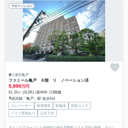
中古マンション
江東区亀戸
ファミール亀戸 ８階 リ ノベーション済
5,990
万円
61.20㎡ (3LDK) /築46年 /13階建
総武線「亀戸」駅 徒歩6分
エレベーター
耐震構造
駐輪場
防犯カメラ
バイク置場あり
公共下水
オリンピアホームなら本物件の仲介手数料２０４万円が無料。さらに、