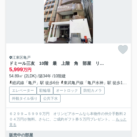
江東区亀戸
ドミール三友 10階 最 上階 角 部屋 リ フォーム済
5,999
万円
54.89㎡ (2LDK) /築34年 /10階建
総武線「亀戸」駅 徒歩6分
東武亀戸線「亀戸水神」駅 徒歩16分
エレベーター
駐輪場
オートロック
防犯カメラ
外観タイル張り
公共下水
６２９９→５９９９万円 オリンピアホームなら本物件の仲介手数料２
０４万円が無料。さらに、ご成約ギフト券５万円プレゼント。...
もっと
見る
販売中の部屋