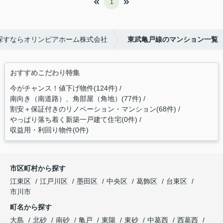
1
探すならオリンピアホーム株式会社
東武亀戸線のマンション一覧
おすすめこだわり特集
今がチャンス！値下げ物件(124件)
南向き（南道路）、角部屋（角地）(77件)
割安＋保証付きのリノベーション・マンション(68件)
やっぱり落ち着く新築一戸建て住宅(0件)
収益用・利回り物件(0件)
市区町村から探す
江東区
江戸川区
墨田区
中央区
葛飾区
台東区
市川市
町名から探す
大島
北砂
南砂
亀戸
東陽
東砂
中葛西
西葛西