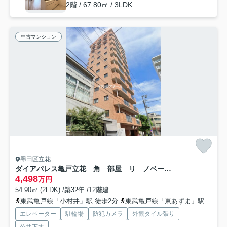
2階 / 67.80㎡ / 3LDK
中古マンション
墨田区立花
ダイアパレス亀戸立花 角 部屋 リ ノベーション
4,498
万円
54.90㎡ (2LDK) /築32年 /12階建
東武亀戸線「小村井」駅 徒歩2分
東武亀戸線「東あずま」駅 徒歩6分
エレベーター
駐輪場
防犯カメラ
外観タイル張り