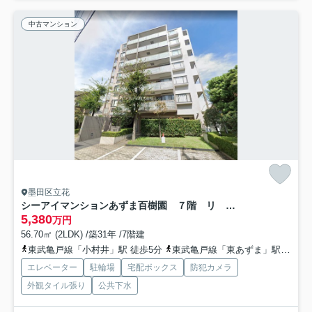
中古マンション
墨田区立花
シーアイマンションあずま百樹園 ７階 リ ノベーション
5,380
万円
56.70㎡ (2LDK) /築31年 /7階建
東武亀戸線「小村井」駅 徒歩5分
東武亀戸線「東あずま」駅 徒歩5分
エレベーター
駐輪場
宅配ボックス
防犯カメラ
外観タイル張り
公共下水