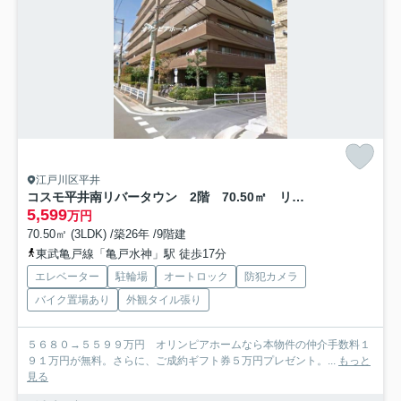
江戸川区平井
コスモ平井南リバータウン 2階 70.50㎡ リフォーム済
5,599
万円
70.50㎡ (3LDK) /築26年 /9階建
東武亀戸線「亀戸水神」駅 徒歩17分
エレベーター
駐輪場
オートロック
防犯カメラ
バイク置場あり
外観タイル張り
５６８０→５５９９万円 オリンピアホームなら本物件の仲介手数料１
９１万円が無料。さらに、ご成約ギフト券５万円プレゼント。...
もっと
見る