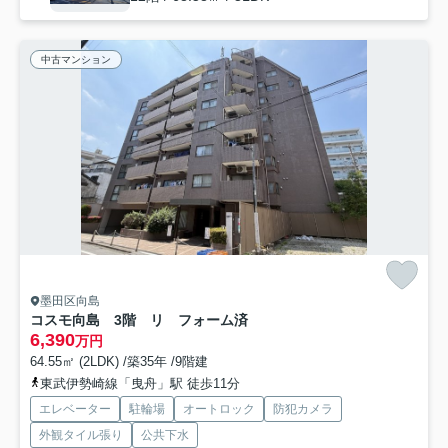
中古マンション
墨田区向島
コスモ向島 3階 リ フォーム済
6,390
万円
64.55㎡ (2LDK) /築35年 /9階建
東武伊勢崎線「曳舟」駅 徒歩11分
エレベーター
駐輪場
オートロック
防犯カメラ
外観タイル張り
公共下水