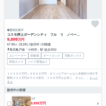
墨田区業平
コスモ押上ガーデンシティ フル リ ノベーション
9,899
万円
67.80㎡ (3LDK) /築26年 /14階建
東武亀戸線「小村井」駅 徒歩20分
エレベーター
駐輪場
オートロック
宅配ボックス
防犯カメラ
バイク置場あり
１０４９０万円→９８９９万円 オリンピアホームなら本物件の仲介手
数料３３３万円が５０％割引。１６６万円もお安く、さらに、...
もっと
見る
販売中の部屋
２F
9,899万円