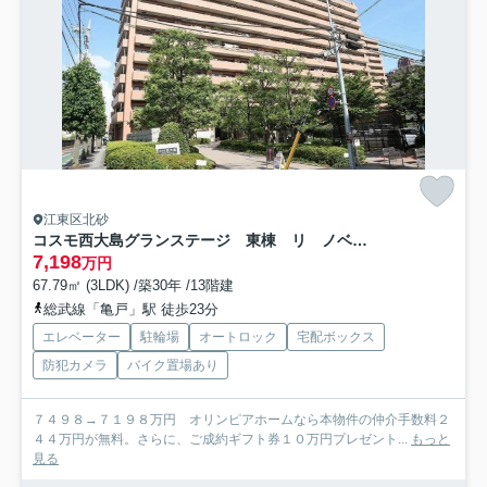
江東区北砂
コスモ西大島グランステージ 東棟 リ ノベーション済
7,198
万円
67.79㎡ (3LDK) /築30年 /13階建
総武線「亀戸」駅 徒歩23分
エレベーター
駐輪場
オートロック
宅配ボックス
防犯カメラ
バイク置場あり
７４９８→７１９８万円 オリンピアホームなら本物件の仲介手数料２
４４万円が無料。さらに、ご成約ギフト券１０万円プレゼント...
もっと
見る