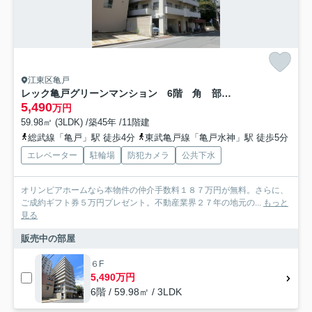
江東区亀戸
レック亀戸グリーンマンション 6階 角 部屋 リ ノベーション
5,490
万円
59.98㎡ (3LDK) /築45年 /11階建
総武線「亀戸」駅 徒歩4分
東武亀戸線「亀戸水神」駅 徒歩5分
エレベーター
駐輪場
防犯カメラ
公共下水
オリンピアホームなら本物件の仲介手数料１８７万円が無料。さらに、
ご成約ギフト券５万円プレゼント。不動産業界２７年の地元の...
もっと
見る
販売中の部屋
６F
5,490万円
6階 / 59.98㎡ / 3LDK