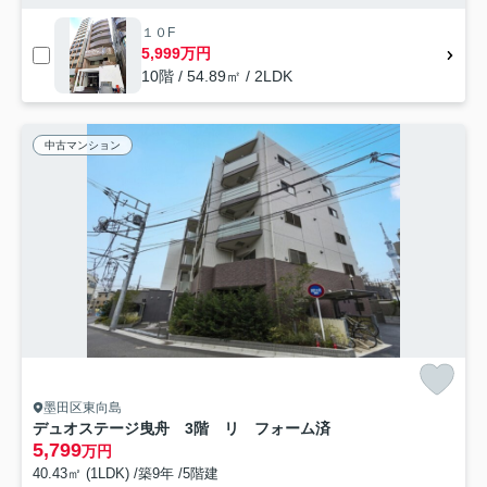
１０F
5,999万円
10階 / 54.89㎡ / 2LDK
中古マンション
墨田区東向島
デュオステージ曳舟 3階 リ フォーム済
5,799
万円
40.43㎡ (1LDK) /築9年 /5階建