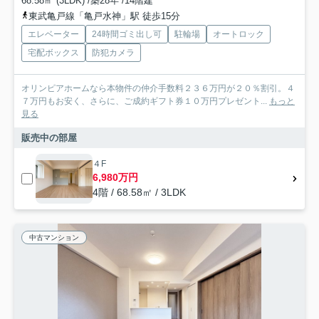
68.58㎡ (3LDK) /築28年 /14階建
東武亀戸線「亀戸水神」駅 徒歩15分
エレベーター
24時間ゴミ出し可
駐輪場
オートロック
宅配ボックス
防犯カメラ
オリンピアホームなら本物件の仲介手数料２３６万円が２０％割引。４
７万円もお安く、さらに、ご成約ギフト券１０万円プレゼント...
もっと
見る
販売中の部屋
４F
6,980万円
4階 / 68.58㎡ / 3LDK
中古マンション