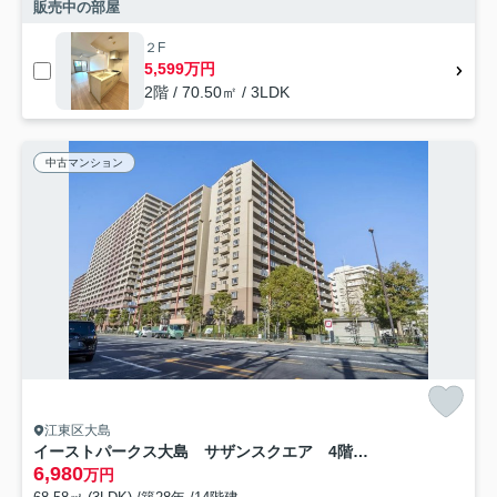
販売中の部屋
２F
5,599万円
2階 / 70.50㎡ / 3LDK
中古マンション
江東区大島
イーストパークス大島 サザンスクエア 4階 角 部屋 リ フォーム済
6,980
万円