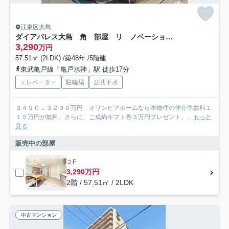
江東区大島
ダイアパレス大島 角 部屋 リ ノベーション済
3,290
万円
57.51㎡ (2LDK) /築48年 /5階建
東武亀戸線「亀戸水神」駅 徒歩17分
エレベーター
駐輪場
公共下水
３４９０→３２９０万円 オリンピアホームなら本物件の仲介手数料１
１５万円が無料。さらに、ご成約ギフト券３万円プレゼント。...
もっと
見る
販売中の部屋
２F
3,290万円
2階 / 57.51㎡ / 2LDK
中古マンション