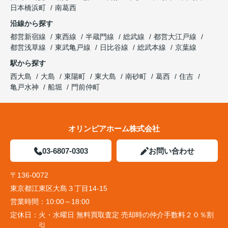
日本橋浜町
南葛西
沿線から探す
都営新宿線
東西線
半蔵門線
総武線
都営大江戸線
都営浅草線
東武亀戸線
日比谷線
総武本線
京葉線
駅から探す
西大島
大島
東陽町
東大島
南砂町
葛西
住吉
亀戸水神
船堀
門前仲町
オリンピアホーム株式会社
03-6807-0303
お問い合わせ
〒136-0072
東京都江東区大島３丁目14-15
営業時間：
10:00～18:00
定休日：
火・水曜日 無料買取査定 売却時の仲介手数料２０％割
引