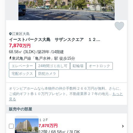
江東区大島
イーストパークス大島 サザンスクエア １２階 角部屋 リフォーム済
7,870
万円
68.58㎡ (3LDK) /築28年 /14階建
東武亀戸線「亀戸水神」駅 徒歩15分
エレベーター
24時間ゴミ出し可
駐輪場
オートロック
宅配ボックス
防犯カメラ
オリンピアホームなら本物件の仲介手数料２６６万円が無料。さらに、
ご成約ギフト券１０万円プレゼント。不動産業界２７年の地元...
もっと
見る
販売中の部屋
１２F
7,870万円
12階 / 68.58㎡ / 3LDK