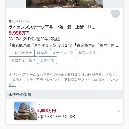
江戸川区平井
ライオンズステージ平井 7階 最 上階 リ ノベーション
5,998
万円
53.17㎡ (2LDK) /築29年 /7階建
東武亀戸線「東あずま」駅 徒歩17分
東武亀戸線「亀戸水神」駅 徒歩19分
エレベーター
駐輪場
オートロック
防犯カメラ
外観タイル張り
公共下水
オリンピアホームなら本物件の仲介手数料２０４万円が無料。さらに、
ご成約ギフト券５万円プレゼント。不動産業界２７年の地元の...
もっと
見る
販売中の部屋
７F
5,998万円
7階 / 53.17㎡ / 2LDK