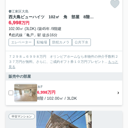
江東区大島
西大島ビューハイツ 102㎡ 角 部屋 8階 リ フォーム済
6,998
万円
102.00㎡ (3LDK) /築45年 /9階建
総武線「亀戸」駅 徒歩16分
エレベーター
駐輪場
防犯カメラ
公共下水
７２９８→６９９８万円 オリンピアホームなら本物件の仲介手数料２
３７万円が無料。さらに、ご成約ギフト券１０万円プレゼント...
もっと
見る
販売中の部屋
８F
6,998万円
8階 / 102.00㎡ / 3LDK
中古マンション