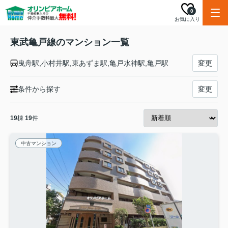
0
お気に入り
東武亀戸線のマンション一覧
曳舟駅,小村井駅,東あずま駅,亀戸水神駅,亀戸駅
変更
条件から探す
変更
19
棟
19
件
中古マンション