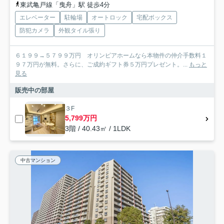
東武亀戸線「曳舟」駅 徒歩4分
エレベーター
駐輪場
オートロック
宅配ボックス
防犯カメラ
外観タイル張り
６１９９→５７９９万円 オリンピアホームなら本物件の仲介手数料１
９７万円が無料。さらに、ご成約ギフト券５万円プレゼント。...
もっと
見る
販売中の部屋
３F
5,799万円
3階 / 40.43㎡ / 1LDK
中古マンション