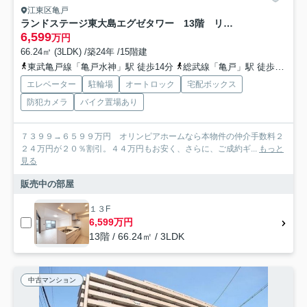
江東区亀戸
ランドステージ東大島エグゼタワー 13階 リ ノベーション
6,599
万円
66.24㎡ (3LDK) /築24年 /15階建
東武亀戸線「亀戸水神」駅 徒歩14分
総武線「亀戸」駅 徒歩19分
エレベーター
駐輪場
オートロック
宅配ボックス
防犯カメラ
バイク置場あり
７３９９→６５９９万円 オリンピアホームなら本物件の仲介手数料２
２４万円が２０％割引。４４万円もお安く、さらに、ご成約ギ...
もっと
見る
販売中の部屋
１３F
6,599万円
13階 / 66.24㎡ / 3LDK
中古マンション