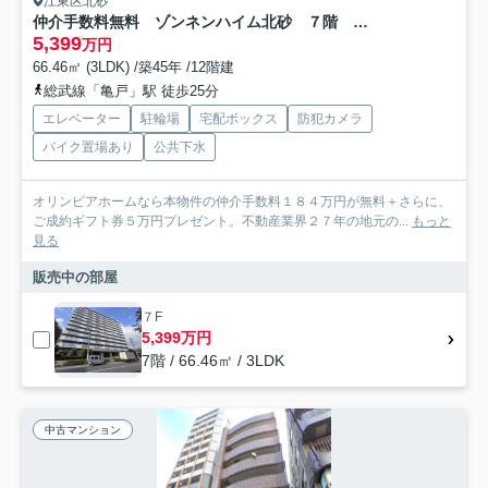
江東区北砂
仲介手数料無料 ゾンネンハイム北砂 ７階 新規リノベーション
5,399
万円
66.46㎡ (3LDK) /築45年 /12階建
総武線「亀戸」駅 徒歩25分
エレベーター
駐輪場
宅配ボックス
防犯カメラ
バイク置場あり
公共下水
オリンピアホームなら本物件の仲介手数料１８４万円が無料＋さらに、
ご成約ギフト券５万円プレゼント。不動産業界２７年の地元の...
もっと
見る
販売中の部屋
７F
5,399万円
7階 / 66.46㎡ / 3LDK
中古マンション