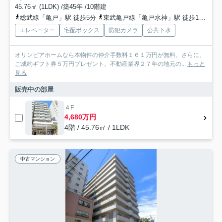
45.76㎡ (1LDK) /築45年 /10階建
総武線「亀戸」駅 徒歩5分
東武亀戸線「亀戸水神」駅 徒歩11分
エレベーター
宅配ボックス
防犯カメラ
公共下水
オリンピアホームなら本物件の仲介手数料１６１万円が無料。さらに、
ご成約ギフト券５万円プレゼント。不動産業界２７年の地元の...
もっと
見る
販売中の部屋
４F
4,680万円
4階 / 45.76㎡ / 1LDK
中古マンション