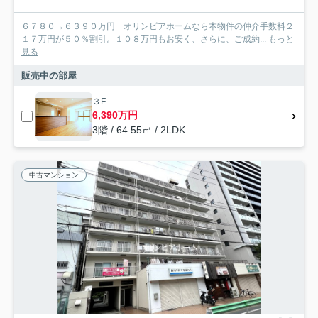
６７８０→６３９０万円 オリンピアホームなら本物件の仲介手数料２
１７万円が５０％割引。１０８万円もお安く、さらに、ご成約...
もっと
見る
販売中の部屋
３F
6,390万円
3階 / 64.55㎡ / 2LDK
中古マンション