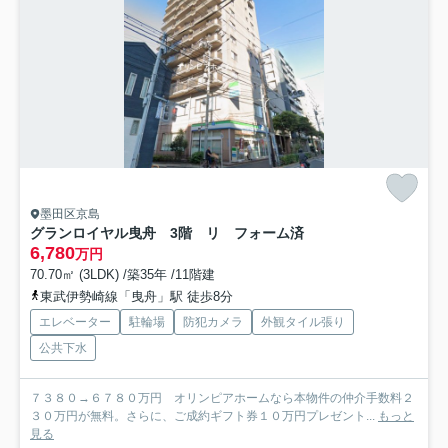
墨田区京島
グランロイヤル曳舟 3階 リ フォーム済
6,780
万円
70.70㎡ (3LDK) /築35年 /11階建
東武伊勢崎線「曳舟」駅 徒歩8分
エレベーター
駐輪場
防犯カメラ
外観タイル張り
公共下水
７３８０→６７８０万円 オリンピアホームなら本物件の仲介手数料２
３０万円が無料。さらに、ご成約ギフト券１０万円プレゼント...
もっと
見る