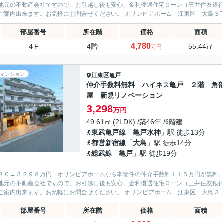
地元の不動産会社ですので、お引越し後も安心、金利優遇住宅ローン（三井住友銀
部屋番号
所在階
価格
面積
4,780
４F
4階
55.44㎡
万円
マンション
江東区
亀戸
仲介手数料無料 ハイネス亀戸 ２階 角
屋 新規リノベーション
3,298
万円
49.61㎡ (2LDK) /築46年 /6階建
東武亀戸線
「
亀戸水神
」駅 徒歩13分
都営新宿線
「
大島
」駅 徒歩14分
総武線
「
亀戸
」駅 徒歩19分
８０→３２９８万円 オリンピアホームなら本物件の仲介手数料１１５万円が無料
地元の不動産会社ですので、お引越し後も安心、金利優遇住宅ローン（三井住友銀
部屋番号
所在階
価格
面積