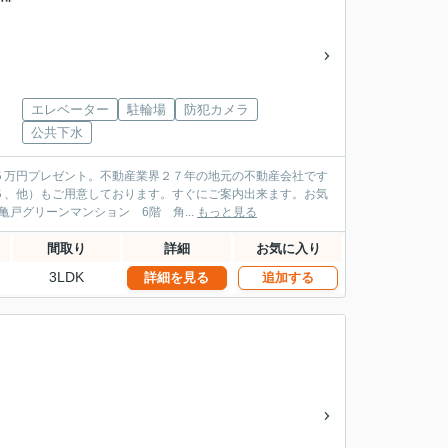
エレベーター
駐輪場
防犯カメラ
公共下水
５万円プレゼント。不動産業界２７年の地元の不動産会社です
５、他）もご用意しております。すぐにご案内出来ます。お気
い。 オリンピアホーム 江東区 大島３丁目 西大島駅１分 レック亀戸グリーンマンション 6階 角...
もっと見る
間取り
詳細
お気に入り
3LDK
詳細を見る
追加する
階