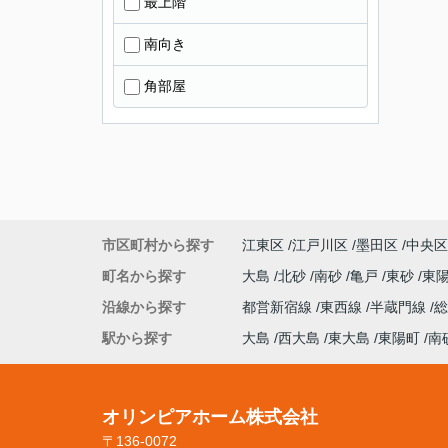
最上階
南向き
角部屋
市区町村から探す
江東区
江戸川区
墨田区
中央区
町名から探す
大島
北砂
南砂
亀戸
東砂
東
沿線から探す
都営新宿線
東西線
半蔵門線
駅から探す
大島
西大島
東大島
東陽町
南
オリンピアホーム株式会社
〒136-0072