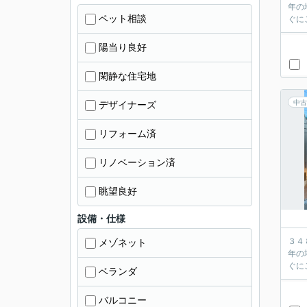
年の
ペット相談
陽当り良好
閑静な住宅地
中古
デザイナーズ
リフォーム済
リノベーション済
眺望良好
設備・仕様
３４
メゾネット
年の
ベランダ
バルコニー