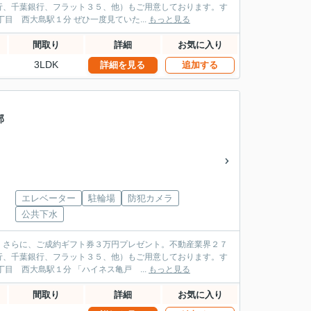
行、千葉銀行、フラット３５、他）もご用意しております。す
ぐにご案内出来ます。お気軽にお問合せください。 オリンピアホーム 江東区 大島３丁目 西大島駅１分 ぜひ一度見ていた...
もっと見る
間取り
詳細
お気に入り
3LDK
詳細を見る
追加する
部
エレベーター
駐輪場
防犯カメラ
公共下水
。さらに、ご成約ギフト券３万円プレゼント。不動産業界２７
行、千葉銀行、フラット３５、他）もご用意しております。す
ぐにご案内出来ます。お気軽にお問合せください。 オリンピアホーム 江東区 大島３丁目 西大島駅１分 「ハイネス亀戸 ...
もっと見る
間取り
詳細
お気に入り