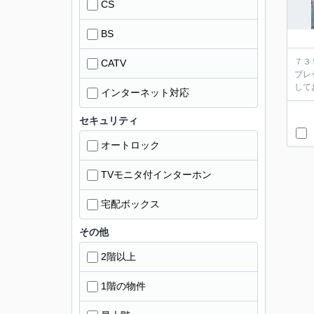
CS
BS
７３
CATV
プレ
して
インターネット対応
セキュリティ
オートロック
TVモニタ付インターホン
宅配ボックス
その他
2階以上
1階の物件