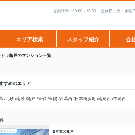
営業時間：10:00～18:00 定休日：火・
エリア検索
スタッフ紹介
会
亀戸のマンション一覧
会社
すすめのエリア
島
/
北砂
/
南砂
/
亀戸
/
東砂
/
東陽
/
西葛西
/
日本橋浜町
/
南葛西
/
中葛西
件
マンション
江東区
亀戸