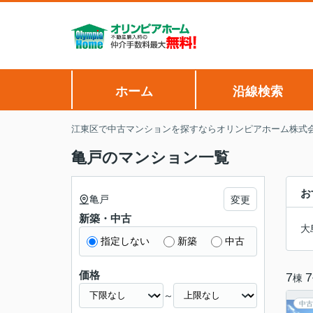
ホーム
沿線検索
江東区で中古マンションを探すならオリンピアホーム株式
亀戸のマンション一覧
お
亀戸
変更
新築・中古
大
指定しない
新築
中古
価格
7
7
棟
～
中古