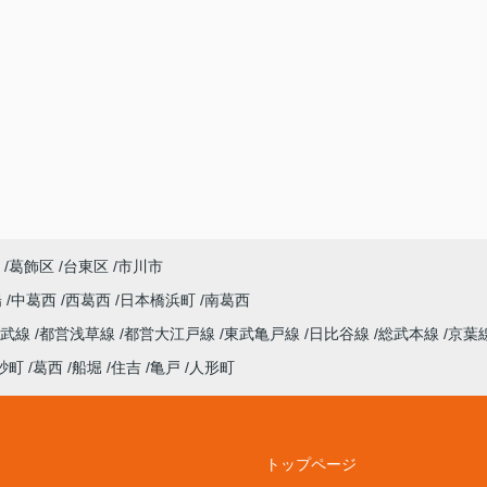
葛飾区
台東区
市川市
陽
中葛西
西葛西
日本橋浜町
南葛西
総武線
都営浅草線
都営大江戸線
東武亀戸線
日比谷線
総武本線
京葉
砂町
葛西
船堀
住吉
亀戸
人形町
トップページ