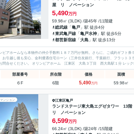
屋 リ ノベーション
5,490
万円
59.98㎡ (3LDK) /築45年 /11階建
総武線
「
亀戸
」駅 徒歩4分
東武亀戸線
「
亀戸水神
」駅 徒歩5分
都営新宿線
「
大島
」駅 徒歩13分
ンピアホームなら本物件の仲介手数料１８７万円が無料。さらに、ご成約ギフト券
、お引越し後も安心、金利優遇住宅ローン（三井住友銀行、千葉銀行、フラット３
軽にお問合せくださ
部屋番号
所在階
価格
面積
5,490
６F
6階
59.98㎡
万円
マンション
江東区
亀戸
ランドステージ東大島エグゼタワー 13
リ ノベーション
6,599
万円
66.24㎡ (3LDK) /築24年 /15階建