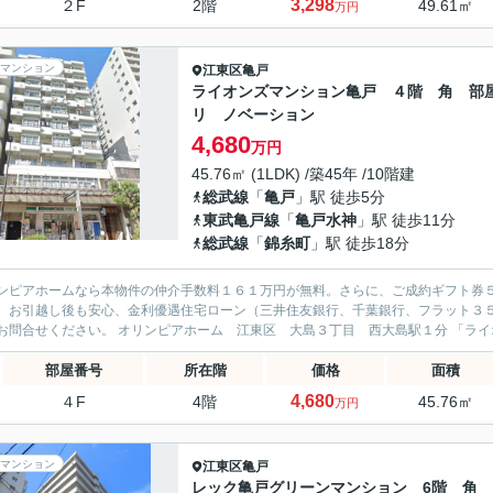
3,298
２F
2階
49.61㎡
万円
マンション
江東区
亀戸
ライオンズマンション亀戸 ４階 角 
リ ノベーション
4,680
万円
45.76㎡ (1LDK) /築45年 /10階建
総武線
「
亀戸
」駅 徒歩5分
東武亀戸線
「
亀戸水神
」駅 徒歩11分
総武線
「
錦糸町
」駅 徒歩18分
ンピアホームなら本物件の仲介手数料１６１万円が無料。さらに、ご成約ギフト券
、お引越し後も安心、金利優遇住宅ローン（三井住友銀行、千葉銀行、フラット３
軽にお問合せくださ
部屋番号
所在階
価格
面積
4,680
４F
4階
45.76㎡
万円
マンション
江東区
亀戸
レック亀戸グリーンマンション 6階 角