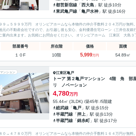
都営新宿線
「
西大島
」駅 徒歩10分
東武亀戸線
「
亀戸水神
」駅 徒歩16分
９９→５９９９万円 オリンピアホームなら本物件の仲介手数料２０４万円が無料
地元の不動産会社ですので、お引越し後も安心、金利優遇住宅ローン（三井住友銀
部屋番号
所在階
価格
面積
5,999
１０F
10階
54.89㎡
万円
マンション
江東区
亀戸
トーア 第２亀戸マンション 4階 角 
リ ノベーション
4,780
万円
55.44㎡ (3LDK) /築45年 /5階建
総武線
「
亀戸
」駅 徒歩15分
半蔵門線
「
押上
」駅 徒歩13分
半蔵門線
「
錦糸町
」駅 徒歩17分
８０→４７８０万円 オリンピアホームなら本物件の仲介手数料１６４万円が無料