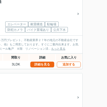
済
エレベーター
耐震構造
駐輪場
防犯カメラ
バイク置場あり
公共下水
５万円プレゼント。不動産業界２７年の地元の不動産会社です
５、他）もご用意しております。すぐにご案内出来ます。お気
い。 オリンピアホーム 江東区 大島３丁目 西大島駅１分 「ファミール亀戸 ８階 リノベーション済...
もっと見る
間取り
詳細
お気に入り
3LDK
詳細を見る
追加する
屋