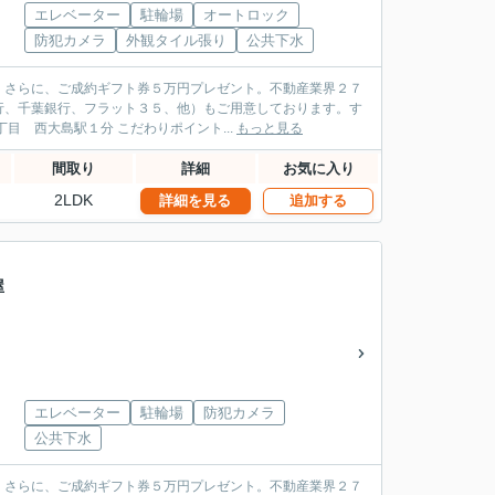
エレベーター
駐輪場
オートロック
防犯カメラ
外観タイル張り
公共下水
。さらに、ご成約ギフト券５万円プレゼント。不動産業界２７
行、千葉銀行、フラット３５、他）もご用意しております。す
ぐにご案内出来ます。お気軽にお問合せください。 オリンピアホーム 江東区 大島３丁目 西大島駅１分 こだわりポイント...
もっと見る
間取り
詳細
お気に入り
2LDK
詳細を見る
追加する
部屋
エレベーター
駐輪場
防犯カメラ
公共下水
。さらに、ご成約ギフト券５万円プレゼント。不動産業界２７