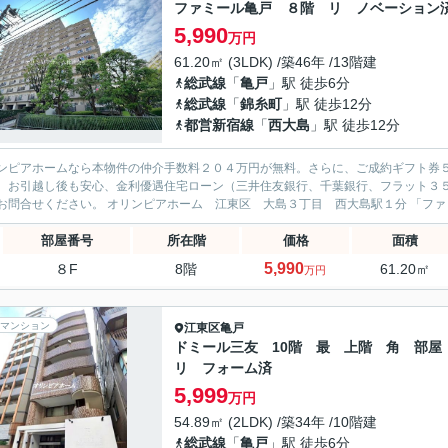
ファミール亀戸 ８階 リ ノベーション
5,990
万円
61.20㎡ (3LDK) /築46年 /13階建
総武線
「
亀戸
」駅 徒歩6分
総武線
「
錦糸町
」駅 徒歩12分
都営新宿線
「
西大島
」駅 徒歩12分
ンピアホームなら本物件の仲介手数料２０４万円が無料。さらに、ご成約ギフト券
、お引越し後も安心、金利優遇住宅ローン（三井住友銀行、千葉銀行、フラット３
軽にお問合せくださ
部屋番号
所在階
価格
面積
5,990
８F
8階
61.20㎡
万円
マンション
江東区
亀戸
ドミール三友 10階 最 上階 角 部
リ フォーム済
5,999
万円
54.89㎡ (2LDK) /築34年 /10階建
総武線
「
亀戸
」駅 徒歩6分