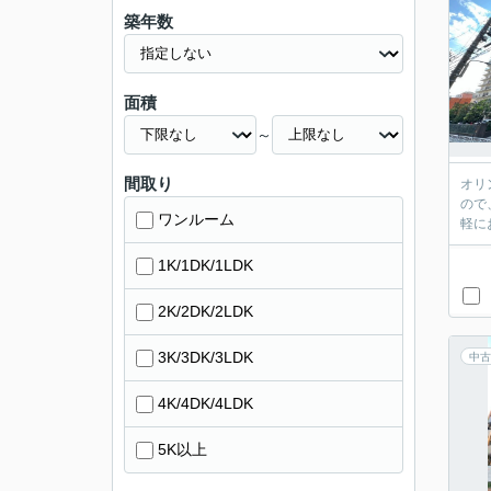
築年数
面積
～
間取り
オリ
ので
ワンルーム
1K/1DK/1LDK
2K/2DK/2LDK
3K/3DK/3LDK
中古
4K/4DK/4LDK
5K以上