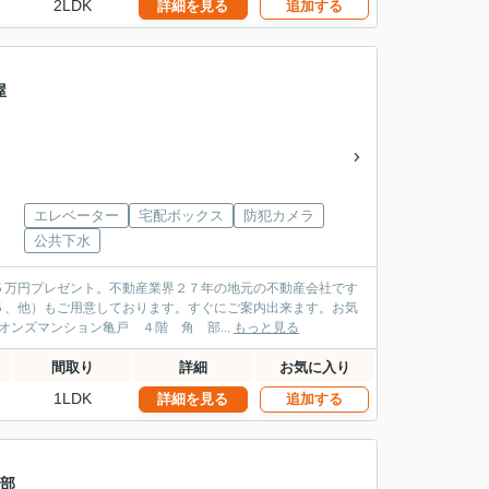
2LDK
詳細を見る
追加する
部屋
エレベーター
宅配ボックス
防犯カメラ
公共下水
５万円プレゼント。不動産業界２７年の地元の不動産会社です
５、他）もご用意しております。すぐにご案内出来ます。お気
い。 オリンピアホーム 江東区 大島３丁目 西大島駅１分 「ライオンズマンション亀戸 ４階 角 部...
もっと見る
間取り
詳細
お気に入り
1LDK
詳細を見る
追加する
 部