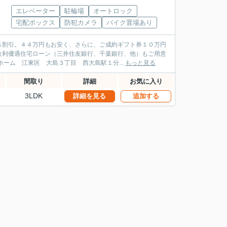
エレベーター
駐輪場
オートロック
宅配ボックス
防犯カメラ
バイク置場あり
％割引。４４万円もお安く、さらに、ご成約ギフト券１０万円
金利優遇住宅ローン（三井住友銀行、千葉銀行、他）もご用意
ーム 江東区 大島３丁目 西大島駅１分...
もっと見る
間取り
詳細
お気に入り
3LDK
詳細を見る
追加する