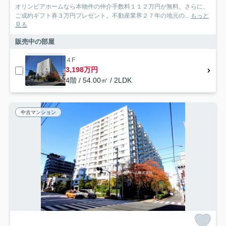
オリンピアホームなら本物件の仲介手数料１１２万円が無料。さらに、
ご成約ギフト券３万円プレゼント。不動産業界２７年の地元の...
もっと
見る
販売中の部屋
４F
3,198万円
4階 / 54.00㎡ / 2LDK
中古マンション