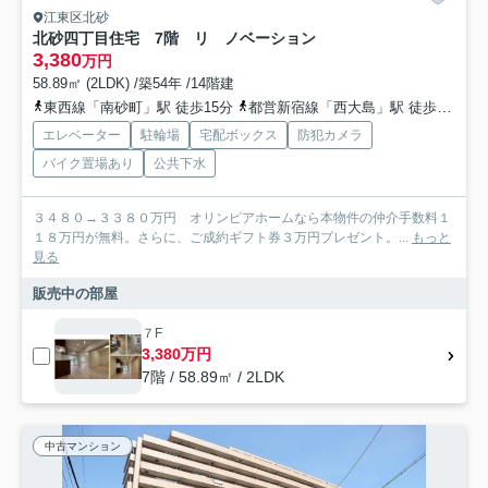
江東区北砂
北砂四丁目住宅 7階 リ ノベーション
3,380
万円
58.89㎡ (2LDK) /築54年 /14階建
東西線「南砂町」駅 徒歩15分
都営新宿線「西大島」駅 徒歩22分
エレベーター
駐輪場
宅配ボックス
防犯カメラ
バイク置場あり
公共下水
３４８０→３３８０万円 オリンピアホームなら本物件の仲介手数料１
１８万円が無料。さらに、ご成約ギフト券３万円プレゼント。...
もっと
見る
販売中の部屋
７F
3,380万円
7階 / 58.89㎡ / 2LDK
中古マンション