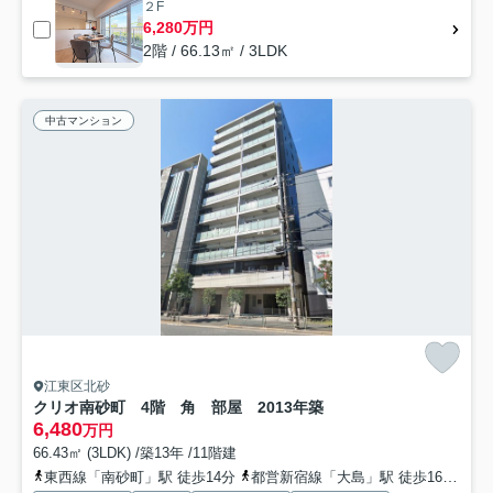
２F
6,280万円
2階 / 66.13㎡ / 3LDK
中古マンション
江東区北砂
クリオ南砂町 4階 角 部屋 2013年築
6,480
万円
66.43㎡ (3LDK) /築13年 /11階建
東西線「南砂町」駅 徒歩14分
都営新宿線「大島」駅 徒歩16分
都