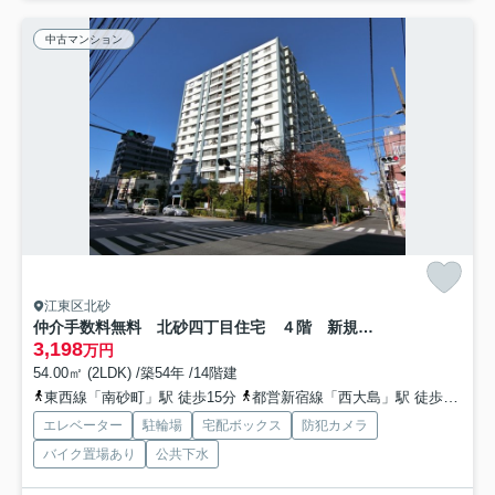
中古マンション
江東区北砂
仲介手数料無料 北砂四丁目住宅 ４階 新規リノベーション
3,198
万円
54.00㎡ (2LDK) /築54年 /14階建
東西線「南砂町」駅 徒歩15分
都営新宿線「西大島」駅 徒歩22分
エレベーター
駐輪場
宅配ボックス
防犯カメラ
バイク置場あり
公共下水