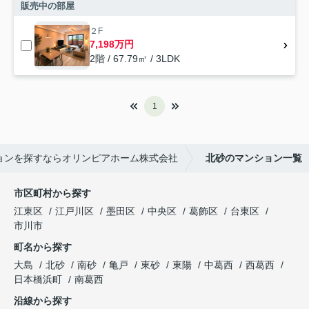
販売中の部屋
２F
7,198万円
2階 / 67.79㎡ / 3LDK
1
ョンを探すならオリンピアホーム株式会社
北砂のマンション一覧
市区町村から探す
江東区
江戸川区
墨田区
中央区
葛飾区
台東区
市川市
町名から探す
大島
北砂
南砂
亀戸
東砂
東陽
中葛西
西葛西
日本橋浜町
南葛西
沿線から探す