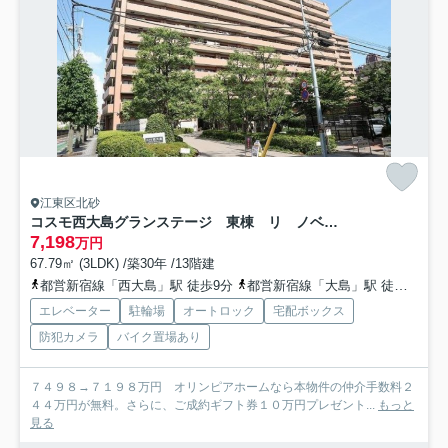
江東区北砂
コスモ西大島グランステージ 東棟 リ ノベーション済
7,198
万円
67.79㎡ (3LDK) /築30年 /13階建
都営新宿線「西大島」駅 徒歩9分
都営新宿線「大島」駅 徒歩16分
エレベーター
駐輪場
オートロック
宅配ボックス
防犯カメラ
バイク置場あり
７４９８→７１９８万円 オリンピアホームなら本物件の仲介手数料２
４４万円が無料。さらに、ご成約ギフト券１０万円プレゼント...
もっと
見る