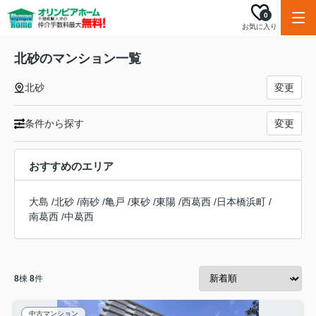
0
お気に入り
北砂のマンション一覧
北砂
変更
条件から探す
変更
おすすめのエリア
大島
/
北砂
/
南砂
/
亀戸
/
東砂
/
東陽
/
西葛西
/
日本橋浜町
/
南葛西
/
中葛西
8
棟
8
件
中古マンション