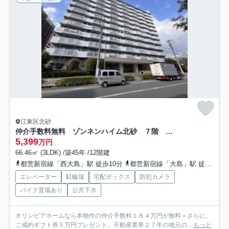
江東区北砂
仲介手数料無料 ゾンネンハイム北砂 ７階 新規リノベーション
5,399
万円
66.46㎡ (3LDK) /築45年 /12階建
都営新宿線「西大島」駅 徒歩10分
都営新宿線「大島」駅 徒歩17分
エレベーター
駐輪場
宅配ボックス
防犯カメラ
バイク置場あり
公共下水
オリンピアホームなら本物件の仲介手数料１８４万円が無料＋さらに、
ご成約ギフト券５万円プレゼント。不動産業界２７年の地元の...
もっと