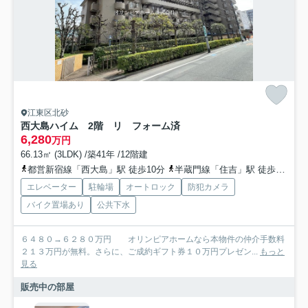
江東区北砂
西大島ハイム 2階 リ フォーム済
6,280
万円
66.13㎡ (3LDK) /築41年 /12階建
都営新宿線「西大島」駅 徒歩10分
半蔵門線「住吉」駅 徒歩14分
エレベーター
駐輪場
オートロック
防犯カメラ
バイク置場あり
公共下水
６４８０→６２８０万円 オリンピアホームなら本物件の仲介手数料
２１３万円が無料。さらに、ご成約ギフト券１０万円プレゼン...
もっと
見る
販売中の部屋