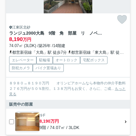
江東区北砂
ランジュ2000大島 9階 角 部屋 リ ノベーション済
8,190
万円
74.07㎡ (3LDK) /築26年 /14階建
都営新宿線「大島」駅 徒歩7分
都営新宿線「東大島」駅 徒歩17分
エレベーター
駐輪場
オートロック
宅配ボックス
防犯カメラ
バイク置場あり
８９８０→８１９０万円 オリンピアホームなら本物件の仲介手数料
２７６万円が５０％割引。１３８万円もお安く、さらに、ご成...
もっと
見る
販売中の部屋
９F
8,190万円
9階 / 74.07㎡ / 3LDK