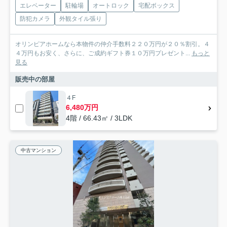
エレベーター
駐輪場
オートロック
宅配ボックス
防犯カメラ
外観タイル張り
オリンピアホームなら本物件の仲介手数料２２０万円が２０％割引。４
４万円もお安く、さらに、ご成約ギフト券１０万円プレゼント...
もっと
見る
販売中の部屋
４F
6,480万円
4階 / 66.43㎡ / 3LDK
中古マンション