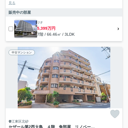
見る
販売中の部屋
７F
5,399万円
7階 / 66.46㎡ / 3LDK
中古マンション
江東区北砂
セザール第2西大島 ４階 角部屋 リノベーション済