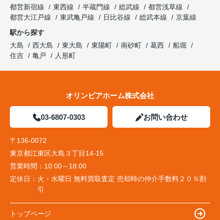
都営新宿線
東西線
半蔵門線
総武線
都営浅草線
都営大江戸線
東武亀戸線
日比谷線
総武本線
京葉線
駅から探す
大島
西大島
東大島
東陽町
南砂町
葛西
船堀
住吉
亀戸
人形町
オリンピアホーム株式会社
03-6807-0303
お問い合わせ
〒136-0072
東京都江東区大島３丁目14-15
営業時間：
10:00～18:00
定休日：
火・水曜日 無料買取査定 売却時の仲介手数料２０％割
引
トップページ