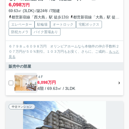
6,098
万円
69.63㎡ (3LDK) /築24年 /7階建
都営新宿線「西大島」駅 徒歩13分
都営新宿線「大島」駅 徒歩23分
エレベーター
駐輪場
オートロック
宅配ボックス
防犯カメラ
バイク置場あり
６７９８→６０９８万円 オリンピアホームなら本物件の仲介手数料２
０７万円が５０％割引。１０３万円もお安く、さらに、ご成約...
もっと
見る
販売中の部屋
４F
6,098万円
4階 / 69.63㎡ / 3LDK
中古マンション