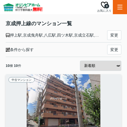
0
お気に入り
京成押上線のマンション一覧
押上駅,京成曳舟駅,八広駅,四ツ木駅,京成立石駅,青砥駅
変更
条件から探す
変更
10
棟
10
件
中古マンション