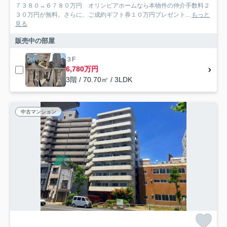
７３８０→６７８０万円 オリンピアホームなら本物件の仲介手数料２
３０万円が無料。さらに、ご成約ギフト券１０万円プレゼント...
もっと
見る
販売中の部屋
３F
6,780万円
3階 / 70.70㎡ / 3LDK
中古マンション