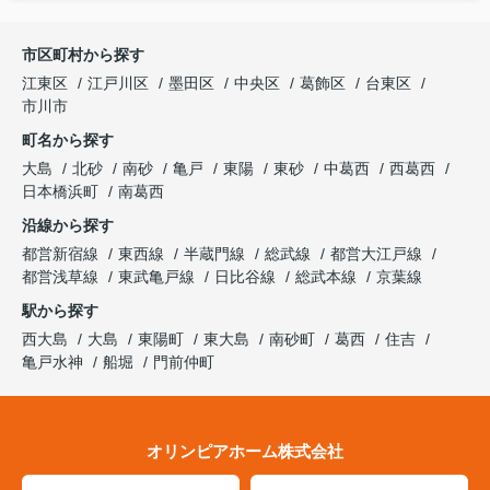
市区町村から探す
江東区
江戸川区
墨田区
中央区
葛飾区
台東区
市川市
町名から探す
大島
北砂
南砂
亀戸
東陽
東砂
中葛西
西葛西
日本橋浜町
南葛西
沿線から探す
都営新宿線
東西線
半蔵門線
総武線
都営大江戸線
都営浅草線
東武亀戸線
日比谷線
総武本線
京葉線
駅から探す
西大島
大島
東陽町
東大島
南砂町
葛西
住吉
亀戸水神
船堀
門前仲町
オリンピアホーム株式会社