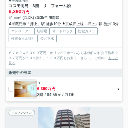
墨田区向島
コスモ向島 3階 リ フォーム済
6,390
万円
64.55㎡ (2LDK) /築35年 /9階建
半蔵門線「押上」駅 徒歩10分
京成押上線「押上」駅 徒歩10分
エレベーター
駐輪場
オートロック
防犯カメラ
外観タイル張り
公共下水
６７８０→６３９０万円 オリンピアホームなら本物件の仲介手数料２
１７万円が５０％割引。１０８万円もお安く、さらに、ご成約...
もっと
見る
販売中の部屋
３F
6,390万円
3階 / 64.55㎡ / 2LDK
中古マンション