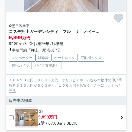
墨田区業平
コスモ押上ガーデンシティ フル リ ノベーション
9,899
万円
67.80㎡ (3LDK) /築26年 /14階建
半蔵門線「押上」駅 徒歩7分
エレベーター
駐輪場
オートロック
宅配ボックス
防犯カメラ
バイク置場あり
１０４９０万円→９８９９万円 オリンピアホームなら本物件の仲介手
数料３３３万円が５０％割引。１６６万円もお安く、さらに、...
もっと
見る
販売中の部屋
２F
9,899万円
2階 / 67.80㎡ / 3LDK