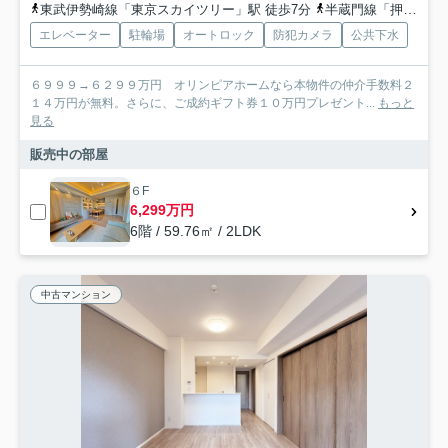
東武伊勢崎線「東京スカイツリー」駅 徒歩7分
半蔵門線「押上」駅 徒歩10分
エレベーター
駐輪場
オートロック
防犯カメラ
公共下水
６９９９→６２９９万円 オリンピアホームなら本物件の仲介手数料２
１４万円が無料。さらに、ご成約ギフト券１０万円プレゼント...
もっと
見る
販売中の部屋
６F
6,299万円
6階 / 59.76㎡ / 2LDK
中古マンション