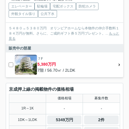
エレベーター
駐輪場
宅配ボックス
防犯カメラ
外観タイル張り
公共下水
５４８０→５３８０万円 オリンピアホームなら本物件の仲介手数料１
８４万円が無料。さらに、ご成約ギフト券５万円プレゼント。...
もっと
見る
販売中の部屋
７F
5,380万円
7階 / 56.70㎡ / 2LDK
京成押上線の掲載物件の価格相場
価格相場
募集件数
-
-
1R～1K
5349万円
2件
1DK～1LDK