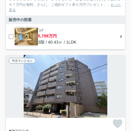
９７万円が無料。さらに、ご成約ギフト券５万円プレゼント。...
もっと
見る
販売中の部屋
３F
5,799万円
3階 / 40.43㎡ / 1LDK
中古マンション