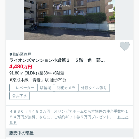
葛飾区奥戸
ライオンズマンション小岩第３ ５階 角 部屋 リ ノベーション済
4,480
万円
91.80㎡ (3LDK) /築38年 /6階建
京成本線「青砥」駅 徒歩29分
エレベーター
駐輪場
防犯カメラ
外観タイル張り
公共下水
４８８０→４４８０万円 オリンピアホームなら本物件の仲介手数料１
５４万円が無料。さらに、ご成約ギフト券５万円プレゼント。...
もっと
見る
販売中の部屋