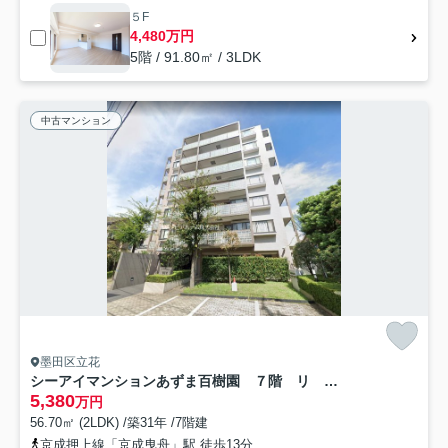
５F
4,480万円
5階 / 91.80㎡ / 3LDK
中古マンション
墨田区立花
シーアイマンションあずま百樹園 ７階 リ ノベーション
5,380
万円
56.70㎡ (2LDK) /築31年 /7階建
京成押上線「京成曳舟」駅 徒歩13分