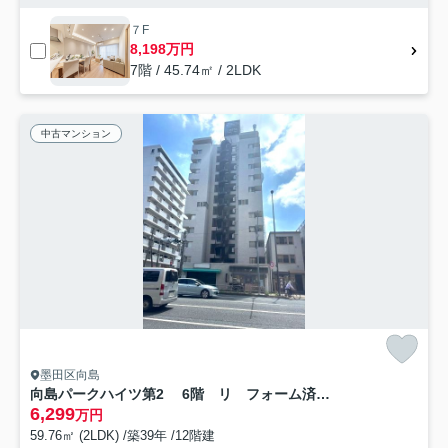
７F
8,198万円
7階 / 45.74㎡ / 2LDK
中古マンション
墨田区向島
向島パークハイツ第2 6階 リ フォーム済 家具付
6,299
万円
59.76㎡ (2LDK) /築39年 /12階建