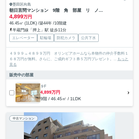
墨田区向島
朝日言問マンション 9階 角 部屋 リ ノベーション済 家具付
4,899
万円
46.45㎡ (1LDK) /築44年 /10階建
半蔵門線「押上」駅 徒歩11分
エレベーター
駐輪場
防犯カメラ
公共下水
４９９９→４８９９万円 オリンピアホームなら本物件の仲介手数料１
６８万円が無料。さらに、ご成約ギフト券５万円プレゼント。...
もっと
見る
販売中の部屋
９F
4,899万円
9階 / 46.45㎡ / 1LDK
中古マンション