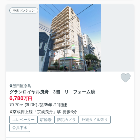
中古マンション
墨田区京島
グランロイヤル曳舟 3階 リ フォーム済
6,780
万円
70.70㎡ (3LDK) /築35年 /11階建
京成押上線「京成曳舟」駅 徒歩3分
エレベーター
駐輪場
防犯カメラ
外観タイル張り
公共下水