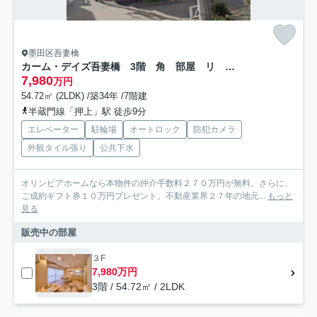
墨田区吾妻橋
カーム・デイズ吾妻橋 3階 角 部屋 リ ノベーション
7,980
万円
54.72㎡ (2LDK) /築34年 /7階建
半蔵門線「押上」駅 徒歩9分
エレベーター
駐輪場
オートロック
防犯カメラ
外観タイル張り
公共下水
オリンピアホームなら本物件の仲介手数料２７０万円が無料。さらに、
ご成約ギフト券１０万円プレゼント。不動産業界２７年の地元...
もっと
見る
販売中の部屋
３F
7,980万円
3階 / 54.72㎡ / 2LDK