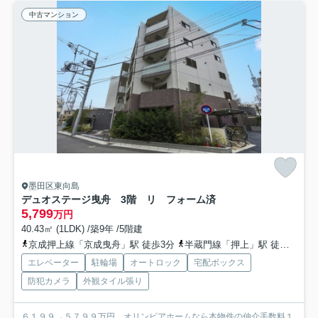
中古マンション
墨田区東向島
デュオステージ曳舟 3階 リ フォーム済
5,799
万円
40.43㎡ (1LDK) /築9年 /5階建
京成押上線「京成曳舟」駅 徒歩3分
半蔵門線「押上」駅 徒歩19分
エレベーター
駐輪場
オートロック
宅配ボックス
防犯カメラ
外観タイル張り
６１９９→５７９９万円 オリンピアホームなら本物件の仲介手数料１