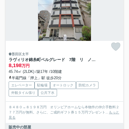
墨田区太平
ラヴィリオ錦糸町ベルグレード 7階 リ ノベーション済
8,198
万円
45.74㎡ (2LDK) /築17年 /10階建
半蔵門線「押上」駅 徒歩20分
エレベーター
駐輪場
オートロック
防犯カメラ
外観タイル張り
公共下水
８４８０→８１９８万円 オリンピアホームなら本物件の仲介手数料２
７７万円が無料。さらに、ご成約ギフト券１５万円プレゼント...
もっと
見る
販売中の部屋