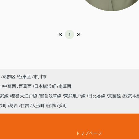
1
葛飾区
台東区
市川市
陽
中葛西
西葛西
日本橋浜町
南葛西
総武線
都営大江戸線
都営浅草線
東武亀戸線
日比谷線
京葉線
総武本
砂町
葛西
住吉
人形町
船堀
浜町
トップページ