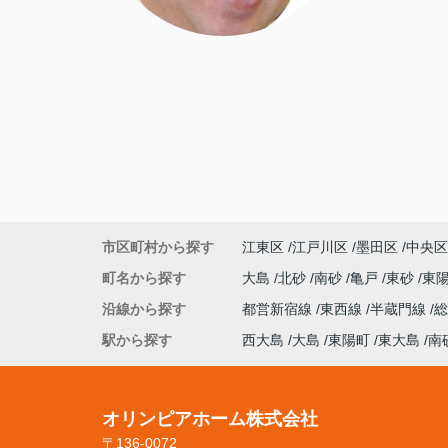
市区町村から探す
江東区
江戸川区
墨田区
中央区
町名から探す
大島
北砂
南砂
亀戸
東砂
東
沿線から探す
都営新宿線
東西線
半蔵門線
駅から探す
西大島
大島
東陽町
東大島
南
オリンピアホーム株式会社
〒136-0072