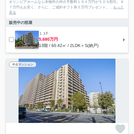
オリンピアホームなら本物件の仲介手数料１９４万円が５０％割引。９
７万円もお安く、さらに、ご成約ギフト券５万円プレゼント。...
もっと
見る
販売中の部屋
１３F
5,680万円
13階 / 60.42㎡ / 2LDK＋S(納戸)
中古マンション