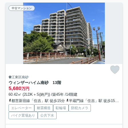
中古マンション
江東区南砂
ウィンザーハイム南砂 13階
5,680
万円
60.42㎡ (2LDK＋S(納戸)) /築45年 /14階建
都営新宿線「住吉」駅 徒歩15分
半蔵門線「住吉」駅 徒歩15分
東
エレベーター
耐震構造
駐輪場
防犯カメラ
バイク置場あり
公共下水