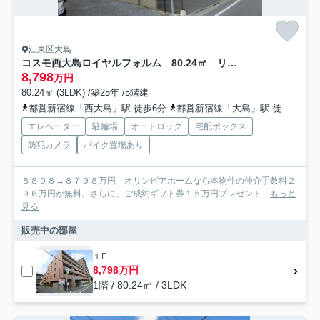
江東区大島
コスモ西大島ロイヤルフォルム 80.24㎡ リ ノベーション済
8,798
万円
80.24㎡ (3LDK) /築25年 /5階建
都営新宿線「西大島」駅 徒歩6分
都営新宿線「大島」駅 徒歩14分
エレベーター
駐輪場
オートロック
宅配ボックス
防犯カメラ
バイク置場あり
８８９８→８７９８万円 オリンピアホームなら本物件の仲介手数料２
９６万円が無料。さらに、ご成約ギフト券１５万円プレゼント...
もっと
見る
販売中の部屋
１F
8,798万円
1階 / 80.24㎡ / 3LDK