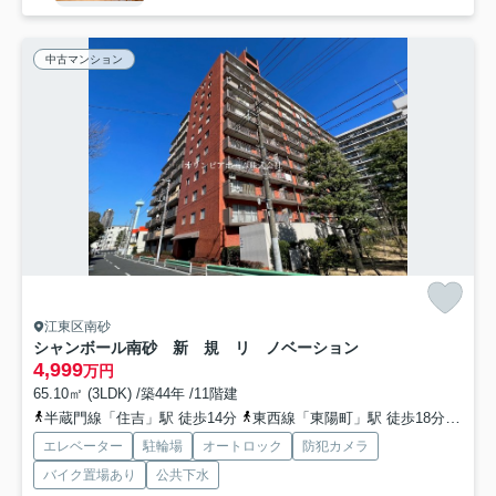
中古マンション
江東区南砂
シャンボール南砂 新 規 リ ノベーション
4,999
万円
65.10㎡ (3LDK) /築44年 /11階建
半蔵門線「住吉」駅 徒歩14分
東西線「東陽町」駅 徒歩18分
都営
エレベーター
駐輪場
オートロック
防犯カメラ
バイク置場あり
公共下水