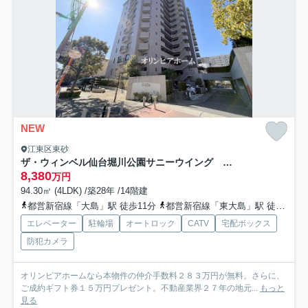
NEW
江東区東砂
ザ・ウィンベル仙台堀川公園サニーウイング リ ノベーション済
8,380
万円
94.30㎡ (4LDK) /築28年 /14階建
都営新宿線「大島」駅 徒歩11分
都営新宿線「東大島」駅 徒歩12分
エレベーター
駐輪場
オートロック
CATV
宅配ボックス
防犯カメラ
オリンピアホームなら本物件の仲介手数料２８３万円が無料。さらに、
ご成約ギフト券１５万円プレゼント。不動産業界２７年の地元...
もっと
見る