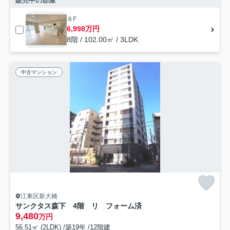
販売中の部屋
８F
6,998万円
8階 / 102.00㎡ / 3LDK
中古マンション
江東区新大橋
サンクタス森下 4階 リ フォーム済
9,480
万円
56.51㎡ (2LDK) /築19年 /12階建