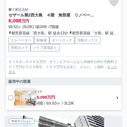
江東区北砂
セザール第2西大島 ４階 角部屋 リノベーション済
6,098
万円
69.63㎡ (3LDK) /築24年 /7階建
都営新宿線「西大島」駅 徒歩13分
都営新宿線「大島」駅 徒歩23分
エレベーター
駐輪場
オートロック
宅配ボックス
防犯カメラ
バイク置場あり
６７９８→６０９８万円 オリンピアホームなら本物件の仲介手数料２
０７万円が５０％割引。１０３万円もお安く、さらに、ご成約...
もっと
見る
販売中の部屋
４F
6,098万円
4階 / 69.63㎡ / 3LDK
中古マンション