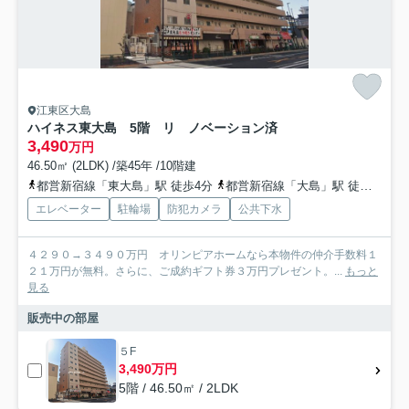
江東区大島
ハイネス東大島 5階 リ ノベーション済
3,490
万円
46.50㎡ (2LDK) /築45年 /10階建
都営新宿線「東大島」駅 徒歩4分
都営新宿線「大島」駅 徒歩8分
エレベーター
駐輪場
防犯カメラ
公共下水
４２９０→３４９０万円 オリンピアホームなら本物件の仲介手数料１
２１万円が無料。さらに、ご成約ギフト券３万円プレゼント。...
もっと
見る
販売中の部屋
５F
3,490万円
5階 / 46.50㎡ / 2LDK