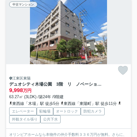
中古マンション
江東区東陽
デュオシティ木場公園 3階 リ ノベーション済
9,998
万円
63.27㎡ (3LDK) /築24年 /9階建
東西線「木場」駅 徒歩5分
東西線「東陽町」駅 徒歩11分
東西線「
エレベーター
駐輪場
オートロック
防犯カメラ
外観タイル張り
公共下水
オリンピアホームなら本物件の仲介手数料３３６万円が無料。さらに、