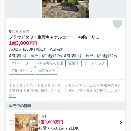
江東区東雲
プラウドタワー東雲キャナルコート 48階 リ フォーム済
1
3,000
億
万円
75.01㎡ (2LDK) /築13年 /52階建
有楽町線「豊洲」駅 徒歩12分
有楽町線「辰巳」駅 徒歩11分
りん
エレベーター
24時間有人管理
駐輪場
オートロック
宅配ボックス
防犯カメラ
１５０００万円→１３０００万円 オリンピアホームなら本物件の仲介
手数料４３５万円が無料。さらに、ご成約ギフト券３０万円プ...
もっと
見る
販売中の部屋
４８F
1億3,000万円
48階 / 75.01㎡ / 2LDK