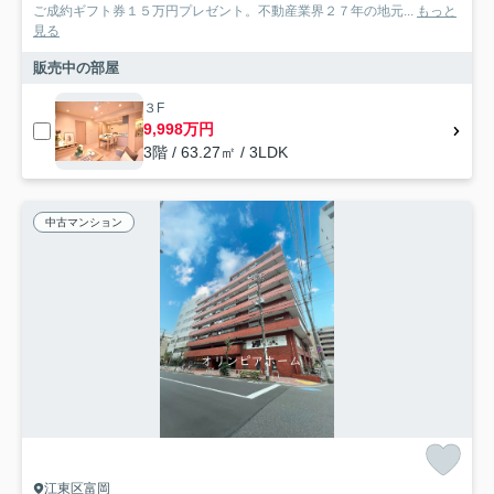
ご成約ギフト券１５万円プレゼント。不動産業界２７年の地元...
もっと
見る
販売中の部屋
３F
9,998万円
3階 / 63.27㎡ / 3LDK
中古マンション
江東区富岡