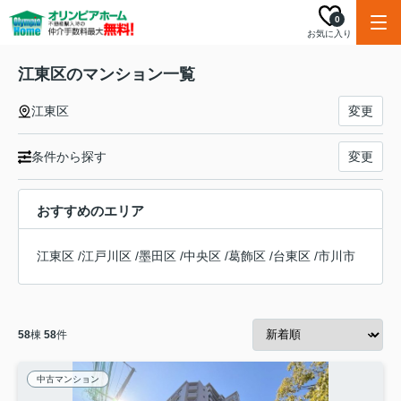
0
お気に入り
江東区のマンション一覧
江東区
変更
条件から探す
変更
おすすめのエリア
江東区
/
江戸川区
/
墨田区
/
中央区
/
葛飾区
/
台東区
/
市川市
58
棟
58
件
中古マンション