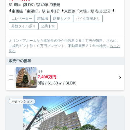
61.69㎡ (3LDK) /築40年 /9階建
東西線「東陽町」駅 徒歩1分
東西線「木場」駅 徒歩12分
東西線「
エレベーター
駐輪場
防犯カメラ
バイク置場あり
外観タイル張り
公共下水
オリンピアホームなら本物件の仲介手数料２５４万円が無料。さらに、
ご成約ギフト券１０万円プレゼント。不動産業界２７年の地元...
もっと
見る
販売中の部屋
８F
7,498万円
8階 / 61.69㎡ / 3LDK
中古マンション