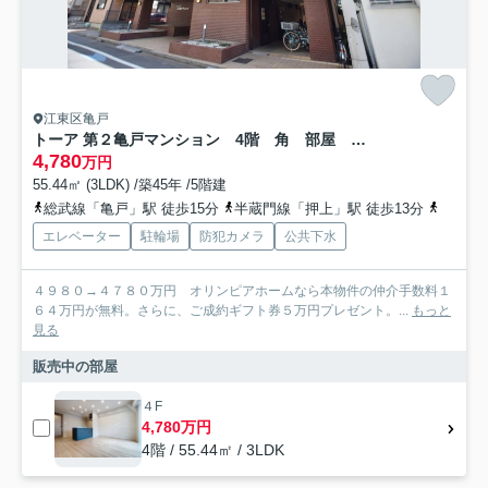
江東区亀戸
トーア 第２亀戸マンション 4階 角 部屋 リ ノベーション
4,780
万円
55.44㎡ (3LDK) /築45年 /5階建
総武線「亀戸」駅 徒歩15分
半蔵門線「押上」駅 徒歩13分
半蔵門
エレベーター
駐輪場
防犯カメラ
公共下水
４９８０→４７８０万円 オリンピアホームなら本物件の仲介手数料１
６４万円が無料。さらに、ご成約ギフト券５万円プレゼント。...
もっと
見る
販売中の部屋
４F
4,780万円
4階 / 55.44㎡ / 3LDK