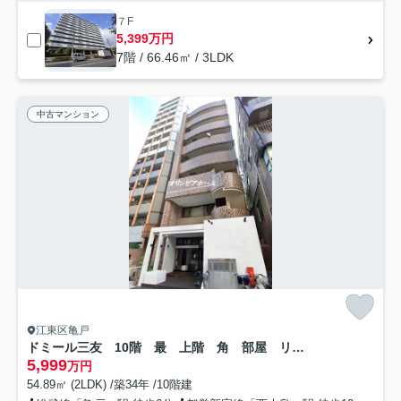
７F
5,399万円
7階 / 66.46㎡ / 3LDK
中古マンション
江東区亀戸
ドミール三友 10階 最 上階 角 部屋 リ フォーム済
5,999
万円
54.89㎡ (2LDK) /築34年 /10階建