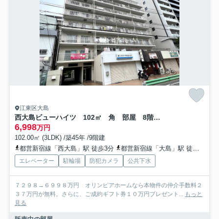
江東区大島
西大島ビューハイツ 102㎡ 角 部屋 8階 リ フォーム済
6,998
万円
102.00㎡ (3LDK) /築45年 /9階建
都営新宿線「西大島」駅 徒歩3分
都営新宿線「大島」駅 徒歩9分
エレベーター
駐輪場
防犯カメラ
公共下水
７２９８→６９９８万円 オリンピアホームなら本物件の仲介手数料２
３７万円が無料。さらに、ご成約ギフト券１０万円プレゼント...
もっと
見る