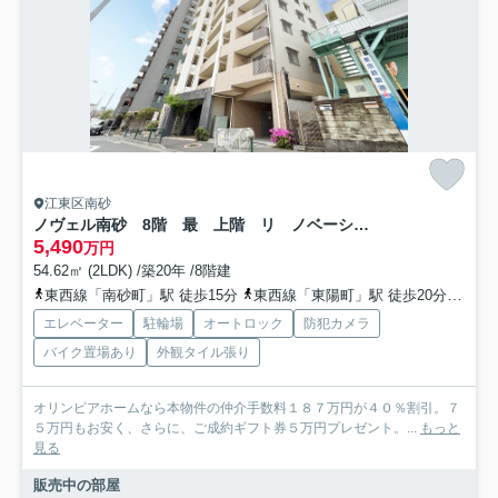
江東区南砂
ノヴェル南砂 8階 最 上階 リ ノベーション
5,490
万円
54.62㎡ (2LDK) /築20年 /8階建
東西線「南砂町」駅 徒歩15分
東西線「東陽町」駅 徒歩20分
都営
エレベーター
駐輪場
オートロック
防犯カメラ
バイク置場あり
外観タイル張り
オリンピアホームなら本物件の仲介手数料１８７万円が４０％割引。７
５万円もお安く、さらに、ご成約ギフト券５万円プレゼント。...
もっと
見る
販売中の部屋