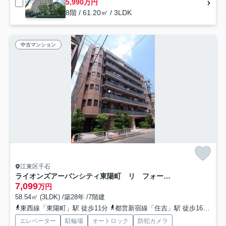
5,990万円
8階 / 61.20㎡ / 3LDK
中古マンション
江東区千石
ライオンズアーバンシティ東陽町 リ フォーム済
7,099
万円
58.54㎡ (3LDK) /築28年 /7階建
東西線「東陽町」駅 徒歩11分
都営新宿線「住吉」駅 徒歩16分
東
エレベーター
駐輪場
オートロック
防犯カメラ