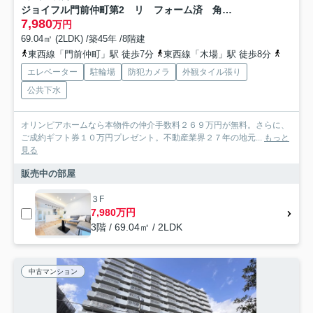
ジョイフル門前仲町第2 リ フォーム済 角 部屋
7,980
万円
69.04㎡ (2LDK) /築45年 /8階建
東西線「門前仲町」駅 徒歩7分
東西線「木場」駅 徒歩8分
都営大
エレベーター
駐輪場
防犯カメラ
外観タイル張り
公共下水
オリンピアホームなら本物件の仲介手数料２６９万円が無料。さらに、
ご成約ギフト券１０万円プレゼント。不動産業界２７年の地元...
もっと
見る
販売中の部屋
３F
7,980万円
3階 / 69.04㎡ / 2LDK
中古マンション