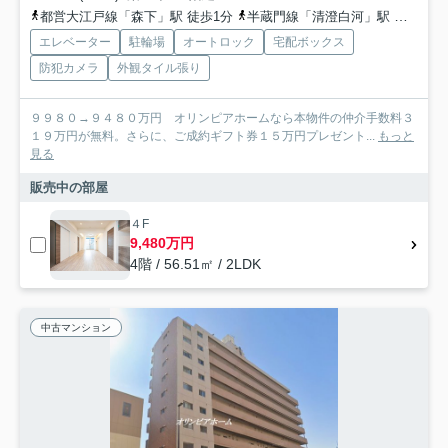
都営大江戸線「森下」駅 徒歩1分
半蔵門線「清澄白河」駅 徒歩10分
エレベーター
駐輪場
オートロック
宅配ボックス
防犯カメラ
外観タイル張り
９９８０→９４８０万円 オリンピアホームなら本物件の仲介手数料３
１９万円が無料。さらに、ご成約ギフト券１５万円プレゼント...
もっと
見る
販売中の部屋
４F
9,480万円
4階 / 56.51㎡ / 2LDK
中古マンション