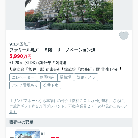
江東区亀戸
ファミール亀戸 ８階 リ ノベーション済
5,990
万円
61.20㎡ (3LDK) /築46年 /13階建
総武線「亀戸」駅 徒歩6分
総武線「錦糸町」駅 徒歩12分
都営新宿
エレベーター
耐震構造
駐輪場
防犯カメラ
バイク置場あり
公共下水
オリンピアホームなら本物件の仲介手数料２０４万円が無料。さらに、
ご成約ギフト券５万円プレゼント。不動産業界２７年の地元の...
もっと
見る
販売中の部屋
８F