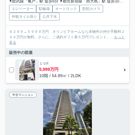
総武線「亀戸」駅 徒歩6分
都営新宿線「西大島」駅 徒歩10分
東武
エレベーター
駐輪場
オートロック
防犯カメラ
外観タイル張り
公共下水
６２９９→５９９９万円 オリンピアホームなら本物件の仲介手数料２
０４万円が無料。さらに、ご成約ギフト券５万円プレゼント。...
もっと
見る
販売中の部屋
１０F
5,999万円
10階 / 54.89㎡ / 2LDK
中古マンション