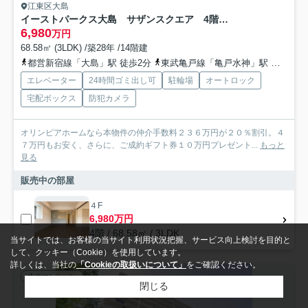
江東区大島
イーストパークス大島 サザンスクエア 4階 角 部屋 リ フォーム済
6,980
万円
68.58㎡ (3LDK) /築28年 /14階建
都営新宿線「大島」駅 徒歩2分
東武亀戸線「亀戸水神」駅 徒歩15分
エレベーター
24時間ゴミ出し可
駐輪場
オートロック
宅配ボックス
防犯カメラ
オリンピアホームなら本物件の仲介手数料２３６万円が２０％割引。４
７万円もお安く、さらに、ご成約ギフト券１０万円プレゼント...
もっと
見る
販売中の部屋
４F
6,980万円
4階 / 68.58㎡ / 3LDK
当サイトでは、お客様の当サイト利用状況把握、サービス向上検討を目的と
して、クッキー（Cookie）を使用しています。
詳しくは、当社の
「Cookieの取扱いについて」
をご確認ください。
中古マンション
閉じる