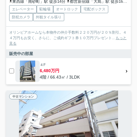
東西線「南砂町」駅 徒歩14分
都営新宿線「大島」駅 徒歩16分
都
エレベーター
駐輪場
オートロック
宅配ボックス
防犯カメラ
外観タイル張り
オリンピアホームなら本物件の仲介手数料２２０万円が２０％割引。４
４万円もお安く、さらに、ご成約ギフト券１０万円プレゼント...
もっと
見る
販売中の部屋
４F
6,480万円
4階 / 66.43㎡ / 3LDK
中古マンション