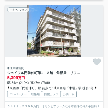
中古マンション
江東区富岡
ジョイフル門前仲町第1 ２階 角部屋 リフォーム済
5,399
万円
55.84㎡ (2LDK) /築47年 /7階建
東西線「門前仲町」駅 徒歩7分
東西線「木場」駅 徒歩8分
京葉線
エレベーター
駐輪場
防犯カメラ
公共下水
５４９９→５３９９万円 オリンピアホームなら本物件の仲介手数料１