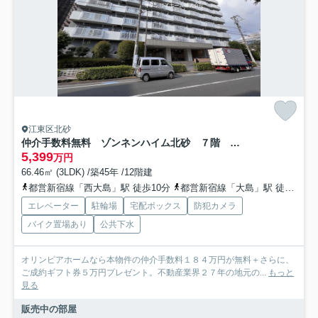
江東区北砂
仲介手数料無料 ゾンネンハイム北砂 ７階 新規リノベーション
5,399
万円
66.46㎡ (3LDK) /築45年 /12階建
都営新宿線「西大島」駅 徒歩10分
都営新宿線「大島」駅 徒歩17分
エレベーター
駐輪場
宅配ボックス
防犯カメラ
バイク置場あり
公共下水
オリンピアホームなら本物件の仲介手数料１８４万円が無料＋さらに、
ご成約ギフト券５万円プレゼント。不動産業界２７年の地元の...
もっと
見る
販売中の部屋