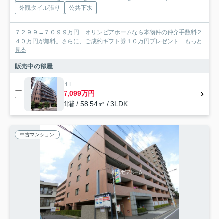
外観タイル張り
公共下水
７２９９→７０９９万円 オリンピアホームなら本物件の仲介手数料２
４０万円が無料。さらに、ご成約ギフト券１０万円プレゼント...
もっと
見る
販売中の部屋
１F
7,099万円
1階 / 58.54㎡ / 3LDK
中古マンション