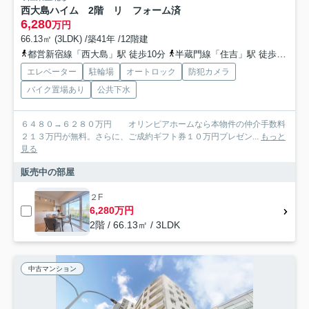
西大島ハイム 2階 リ フォーム済
6,280
万円
66.13㎡ (3LDK) /築41年 /12階建
都営新宿線「西大島」駅 徒歩10分
半蔵門線「住吉」駅 徒歩14分
エレベーター
駐輪場
オートロック
防犯カメラ
バイク置場あり
公共下水
６４８０→６２８０万円 オリンピアホームなら本物件の仲介手数料
２１３万円が無料。さらに、ご成約ギフト券１０万円プレゼン...
もっと
見る
販売中の部屋
２F
6,280万円
2階 / 66.13㎡ / 3LDK
中古マンション