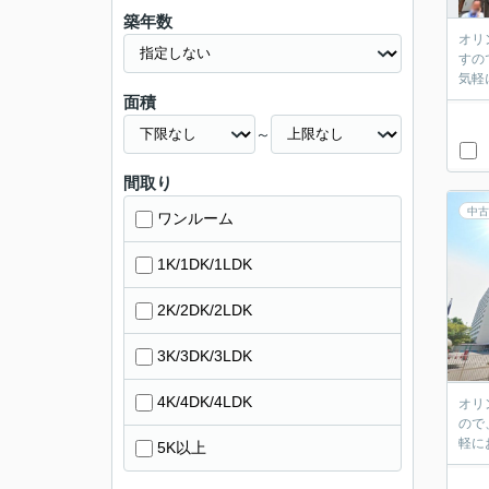
築年数
オリ
すの
面積
～
間取り
中古
ワンルーム
1K/1DK/1LDK
2K/2DK/2LDK
3K/3DK/3LDK
4K/4DK/4LDK
オリ
ので
5K以上