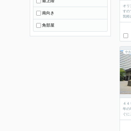
最上階
オリ
すの
南向き
角部屋
中古
４４
年の