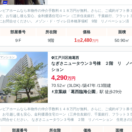
ンピアホームなら本物件の仲介手数料４１８万円が無料。さらに、ご成約ギフト券
で、お引越し後も安心、金利優遇住宅ローン（三井住友銀行、千葉銀行、フラット
気軽にお問合せください。 メゾン・ド・ヴィレ日本橋茅場町 9階 リノベーシ
部屋番号
所在階
価格
面積
1
2,480
９F
9階
50.90㎡
億
万円
マンション
江戸川区
南葛西
なぎさニュータウン３号棟 ２階 リ ノ
ション
4,290
万円
70.52㎡ (3LDK) /築47年 /13階建
京葉線
「
葛西臨海公園
」駅 徒歩29分
ンピアホームなら本物件の仲介手数料１４８万円が無料。さらに、ご成約ギフト券
、お引越し後も安心。金利優遇住宅ローン（三井住友銀行、千葉銀行、フラット３
軽にお問合せください。 なぎさニュータウン３号棟 ２階 リノベーション 生
部屋番号
所在階
価格
面積