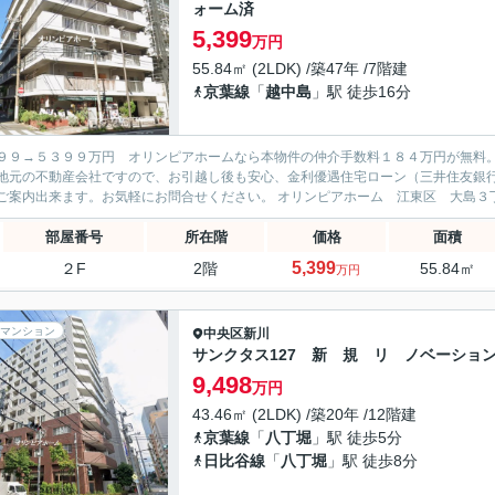
ォーム済
5,399
万円
55.84㎡ (2LDK) /築47年 /7階建
京葉線
「
越中島
」駅 徒歩16分
９９→５３９９万円 オリンピアホームなら本物件の仲介手数料１８４万円が無料
地元の不動産会社ですので、お引越し後も安心、金利優遇住宅ローン（三井住友銀
部屋番号
所在階
価格
面積
5,399
２F
2階
55.84㎡
万円
マンション
中央区
新川
サンクタス127 新 規 リ ノベーショ
9,498
万円
43.46㎡ (2LDK) /築20年 /12階建
京葉線
「
八丁堀
」駅 徒歩5分
日比谷線
「
八丁堀
」駅 徒歩8分