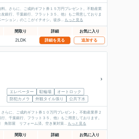
無料。さらに、ご成約ギフト券１５万円プレゼント。不動産業
住友銀行、千葉銀行、フラット３５、他）もご用意しておりま
 「サンクタス127 新規リノベーション」のここがイチオシ。徒歩...
もっと見る
間取り
詳細
お気に入り
2LDK
詳細を見る
追加する
エレベーター
駐輪場
オートロック
防犯カメラ
外観タイル張り
公共下水
。さらに、ご成約ギフト券１０万円プレゼント。不動産業界２
銀行、千葉銀行、フラット３５、他）もご用意しております。
ルスカイタワー銀座東 4階 角部屋 リフォーム済。空き巣対策...
もっと見る
間取り
詳細
お気に入り