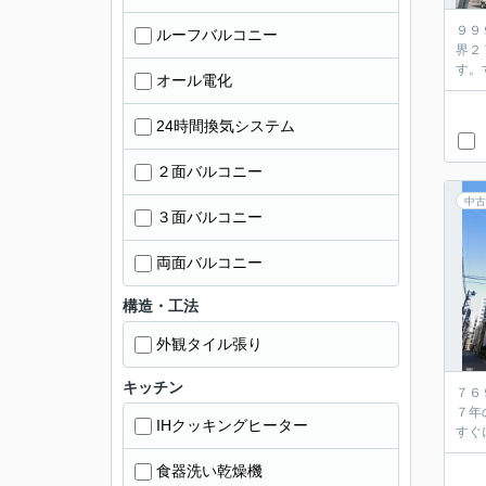
９９
ルーフバルコニー
界２
オール電化
24時間換気システム
２面バルコニー
中古
３面バルコニー
両面バルコニー
構造・工法
外観タイル張り
キッチン
７６
７年
IHクッキングヒーター
食器洗い乾燥機