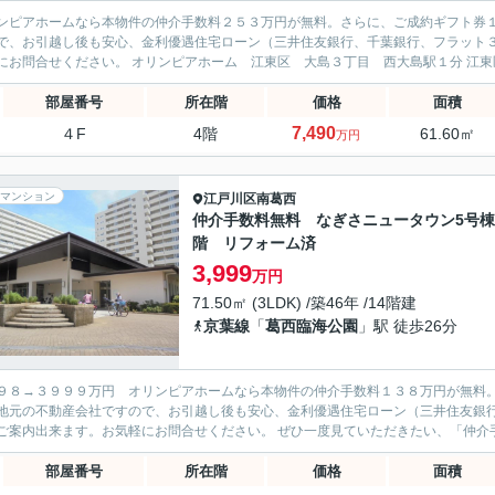
ンピアホームなら本物件の仲介手数料２５３万円が無料。さらに、ご成約ギフト券
で、お引越し後も安心、金利優遇住宅ローン（三井住友銀行、千葉銀行、フラット
気軽にお問合
部屋番号
所在階
価格
面積
7,490
４F
4階
61.60㎡
万円
マンション
江戸川区
南葛西
仲介手数料無料 なぎさニュータウン5号棟
階 リフォーム済
3,999
万円
71.50㎡ (3LDK) /築46年 /14階建
京葉線
「
葛西臨海公園
」駅 徒歩26分
９８→３９９９万円 オリンピアホームなら本物件の仲介手数料１３８万円が無料
地元の不動産会社ですので、お引越し後も安心、金利優遇住宅ローン（三井住友銀
ぐにご案内出来ます。お気軽にお問合せください。 ぜひ一度
部屋番号
所在階
価格
面積