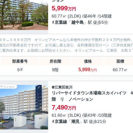
ション
5,999
万円
60.77㎡ (2LDK) /築46年 /14階建
京葉線
「
越中島
」駅 徒歩5分
９９→５９９９万円 オリンピアホームなら本物件の仲介手数料２０４万円が無料
地元の不動産会社ですので、お引越し後も安心、金利優遇住宅ローン（三井住友銀
部屋番号
所在階
価格
面積
5,999
９F
9階
60.77㎡
万円
マンション
江東区
枝川
リバーサイドタウン木場南スカイハイツ 4
階 リ ノベーション
7,490
万円
61.60㎡ (3LDK) /築43年 /10階建
京葉線
「
潮見
」駅 徒歩21分