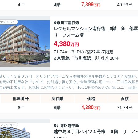
7,399
４F
4階
40.93㎡
万円
マンション
市川市
南行徳
レクセルマンション南行徳 6階 角 部
リ フォーム済
4,380
万円
71.74㎡ (3LDK) /築27年 /7階建
京葉線
「
市川塩浜
」駅 徒歩28分
８０→４３８０万円 オリンピアホームなら本物件の仲介手数料１５１万円が無料
地元の不動産会社ですので、お引越し後も安心、金利優遇住宅ローン（三井住友銀
ぐにご案内出来ます。お気軽にお問合せください。 16.81平
部屋番号
所在階
価格
面積
4,380
６F
6階
71.74㎡
万円
マンション
江東区
越中島
越中島３丁目ハイツ１号棟 ９階 リ ノ