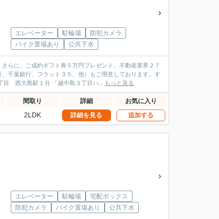
エレベーター
駐輪場
防犯カメラ
バイク置場あり
公共下水
。さらに、ご成約ギフト券５万円プレゼント。不動産業界２７
行、千葉銀行、フラット３５、他）もご用意しております。す
ぐにご案内出来ます。お気軽にお問合せください。 オリンピアホーム 江東区 大島３丁目 西大島駅１分 「越中島３丁目ハ...
もっと見る
間取り
詳細
お気に入り
2LDK
詳細を見る
追加する
エレベーター
駐輪場
宅配ボックス
防犯カメラ
バイク置場あり
公共下水