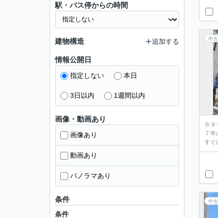
駅・バス停からの時間
中古
建物構造
追加する
情報公開日
指定しない
本日
3日以内
1週間以内
画像・動画あり
６９
７年
画像あり
動画あり
パノラマあり
条件
中古
条件