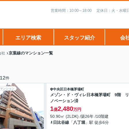
営業時間：10:00～18:00 定休日：火・
エリア検索
スタッフ紹介
会
京葉線のマンション一覧
会社
12
件
マンション
中央区
日本橋茅場町
メゾン・ド・ヴィレ日本橋茅場町 9階 
ノベーション済
1
2,480
億
万円
50.90㎡ (2LDK) /築26年 /10階建
日比谷線
「
八丁堀
」駅 徒歩6分