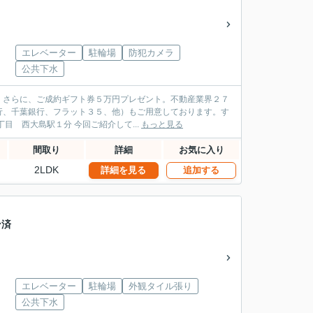
エレベーター
駐輪場
防犯カメラ
公共下水
。さらに、ご成約ギフト券５万円プレゼント。不動産業界２７
行、千葉銀行、フラット３５、他）もご用意しております。す
ぐにご案内出来ます。お気軽にお問合せください。 オリンピアホーム 江東区 大島３丁目 西大島駅１分 今回ご紹介して...
もっと見る
間取り
詳細
お気に入り
2LDK
詳細を見る
追加する
ン済
エレベーター
駐輪場
外観タイル張り
公共下水