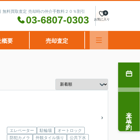
水曜日 無料買取査定 売却時の仲介手数料２０％割引
0
03-6807-0303
お気に入り
社概要
売却査定
リ
来店予約
エレベーター
駐輪場
オートロック
防犯カメラ
外観タイル張り
公共下水