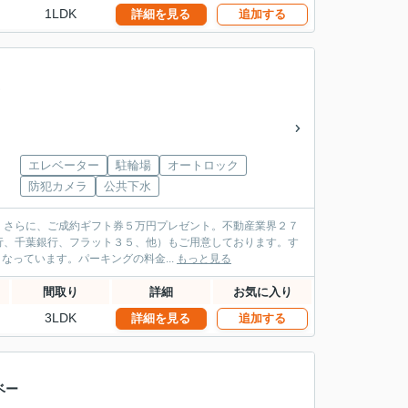
1LDK
詳細を見る
追加する
屋
エレベーター
駐輪場
オートロック
防犯カメラ
公共下水
。さらに、ご成約ギフト券５万円プレゼント。不動産業界２７
行、千葉銀行、フラット３５、他）もご用意しております。す
米の広さのバルコニー面積となっています。パーキングの料金...
もっと見る
間取り
詳細
お気に入り
3LDK
詳細を見る
追加する
ベー