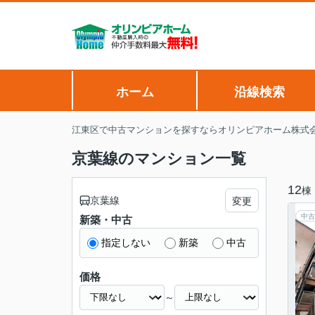
ホーム
沿線検索
江東区で中古マンションを探すならオリンピアホーム株式
京葉線のマンション一覧
12
棟
京葉線
変更
中古
新築・中古
指定しない
新築
中古
価格
～