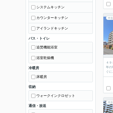
システムキッチン
カウンターキッチン
中古
アイランドキッチン
バス・トイレ
追焚機能浴室
浴室乾燥機
４９
年の
冷暖房
床暖房
収納
ウォークインクロゼット
中古
通信・放送