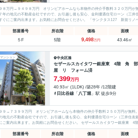
９８万円→９４９８万円 オリンピアホームなら本物件の仲介手数料３２０万円が
７年の地元の不動産会社ですので、お引越し後も安心、金利優遇住宅ローン（三井
す。すぐにご案内出来ます。お気軽にお問合せください。
部屋番号
所在階
価格
面積
9,498
５F
5階
43.46㎡
万円
マンション
中央区
湊
セザールスカイタワー銀座東 4階 角 部
屋 リ フォーム済
7,399
万円
40.93㎡ (1LDK) /築28年 /12階建
日比谷線
「
八丁堀
」駅 徒歩9分
９９→７３９９万円 オリンピアホームなら本物件の仲介手数料２５０万円が無料
の地元の不動産会社ですので、お引越し後も安心、金利優遇住宅ローン（三井住友
すぐにご案内出来ます。お気軽にお問合せください。 セザー
部屋番号
所在階
価格
面積