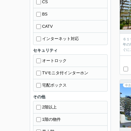
CS
BS
CATV
インターネット対応
６１
年の
セキュリティ
オートロック
TVモニタ付インターホン
宅配ボックス
中古
その他
2階以上
1階の物件