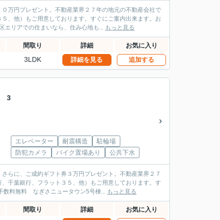
１０万円プレゼント。不動産業界２７年の地元の不動産会社で
３５、他）もご用意しております。すぐにご案内出来ます。お
せください。 オリンピアホーム 江東区 大島３丁目 西大島駅１分 江東区エリアでの住まいなら、住み心地も...
もっと見る
間取り
詳細
お気に入り
3LDK
詳細を見る
追加する
 3
エレベーター
耐震構造
駐輪場
防犯カメラ
バイク置場あり
公共下水
。さらに、ご成約ギフト券３万円プレゼント。不動産業界２７
行、千葉銀行、フラット３５、他）もご用意しております。す
見ていただきたい、「仲介手数料無料 なぎさニュータウン5号棟...
もっと見る
間取り
詳細
お気に入り