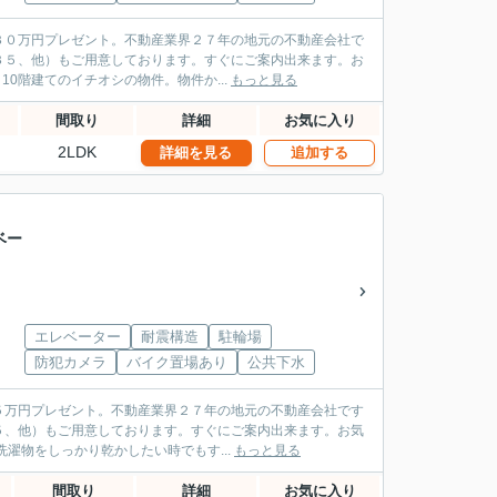
３０万円プレゼント。不動産業界２７年の地元の不動産会社で
３５、他）もご用意しております。すぐにご案内出来ます。お
ョン済 10階建てのイチオシの物件。物件か...
もっと見る
間取り
詳細
お気に入り
2LDK
詳細を見る
追加する
ベー
エレベーター
耐震構造
駐輪場
防犯カメラ
バイク置場あり
公共下水
５万円プレゼント。不動産業界２７年の地元の不動産会社です
５、他）もご用意しております。すぐにご案内出来ます。お気
乾きの洗濯物をしっかり乾かしたい時でもす...
もっと見る
間取り
詳細
お気に入り