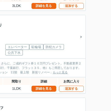
3LDK
詳細を見る
追加する
 リ
エレベーター
駐輪場
防犯カメラ
公共下水
。さらに、ご成約ギフト券１０万円プレゼント。不動産業界２
銀行、千葉銀行、フラット３５、他）もご用意しております。
数料無料 トーア新富マンション 11階 最上階 新規リノベー...
もっと見る
間取り
詳細
お気に入り
1LDK
詳細を見る
追加する
リフ