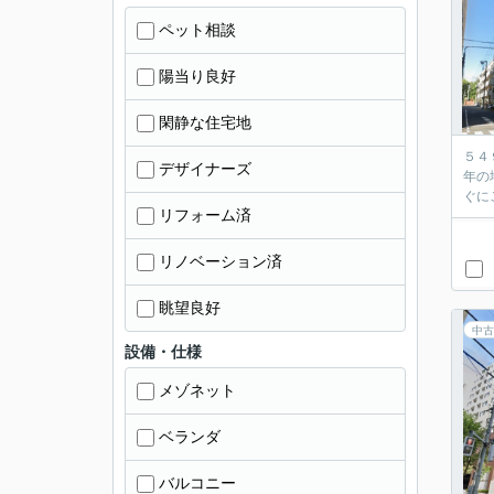
ペット相談
陽当り良好
閑静な住宅地
５４
デザイナーズ
年の
リフォーム済
リノベーション済
眺望良好
中古
設備・仕様
メゾネット
ベランダ
バルコニー