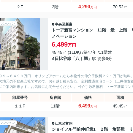
4,290
２F
2階
70.52㎡
万円
マンション
中央区
新富
トーア新富マンション 11階 最 上階
ノベーション
6,499
万円
45.45㎡ (1LDK) /築47年 /11階建
日比谷線
「
八丁堀
」駅 徒歩6分
９９→６４９９万円 オリンピアホームなら本物件の仲介手数料２２１万円が無料
の地元の不動産会社ですので、お引越し後も安心、金利優遇住宅ローン（三井住友
すぐにご案内出来ます。お気軽にお問合せください。 仲介手
部屋番号
所在階
価格
面積
6,499
１１F
11階
45.45㎡
万円
マンション
江東区
富岡
ジョイフル門前仲町第1 ２階 角部屋 