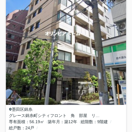
墨田区
錦糸
グレース錦糸町シティフロント 角 部屋 リ フォーム済
専有面積
56.19㎡
築年月
築12年
総階数
9階建
総戸数
24戸