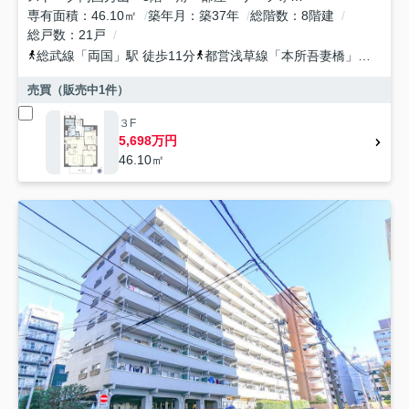
専有面積
46.10㎡
築年月
築37年
総階数
8階建
総戸数
21戸
総武線
「
両国
」駅 徒歩11分
都営浅草線
「
本所吾妻橋
」駅 徒歩13分
売買（販売中
1
件）
３F
5,698万円
46.10㎡