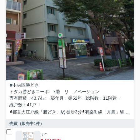
中央区
勝どき
トダカ勝どきコーポ 7階 リ ノベーション
専有面積
43.74㎡
築年月
築52年
総階数
11階建
総戸数
41戸
都営大江戸線
「
勝どき
」駅 徒歩3分
有楽町線
「
月島
」駅 徒歩12分
売買（販売中
1
件）
７F