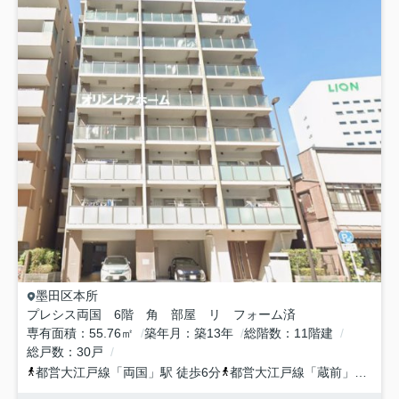
墨田区
本所
プレシス両国 6階 角 部屋 リ フォーム済
専有面積
55.76㎡
築年月
築13年
総階数
11階建
総戸数
30戸
都営大江戸線
「
両国
」駅 徒歩6分
都営大江戸線
「
蔵前
」駅 徒歩6分