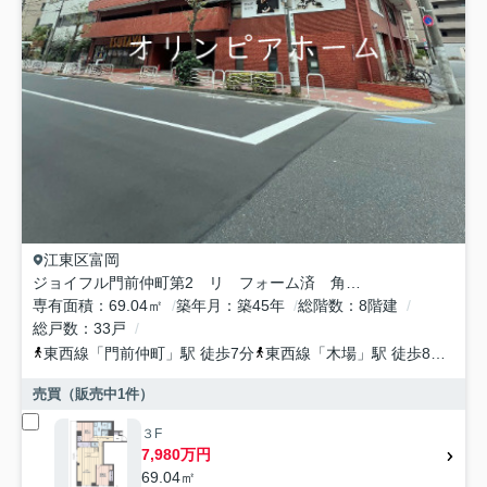
江東区
富岡
ジョイフル門前仲町第2 リ フォーム済 角 部屋
専有面積
69.04㎡
築年月
築45年
総階数
8階建
総戸数
33戸
東西線
「
門前仲町
」駅 徒歩7分
東西線
「
木場
」駅 徒歩8分
都営
売買（販売中
1
件）
３F
7,980万円
69.04㎡