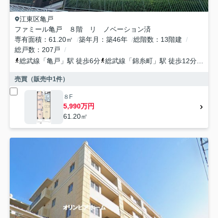
江東区
亀戸
ファミール亀戸 ８階 リ ノベーション済
専有面積
61.20㎡
築年月
築46年
総階数
13階建
総戸数
207戸
総武線
「
亀戸
」駅 徒歩6分
総武線
「
錦糸町
」駅 徒歩12分
都営
売買（販売中
1
件）
８F
5,990万円
61.20㎡