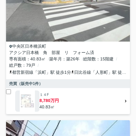
中央区
日本橋浜町
アクシア日本橋 角 部屋 リ フォーム済
専有面積
40.83㎡
築年月
築26年
総階数
15階建
総戸数
79戸
都営新宿線
「
浜町
」駅 徒歩1分
日比谷線
「
人形町
」駅 徒歩5分
売買（販売中
1
件）
１４F
8,780万円
40.83㎡