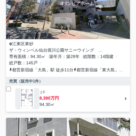
江東区
東砂
ザ・ウィンベル仙台堀川公園サニーウイング リ ノベーション済
専有面積
94.30㎡
築年月
築28年
総階数
14階建
総戸数
145戸
都営新宿線
「
大島
」駅 徒歩11分
都営新宿線
「
東大島
」駅 徒歩12分
売買（販売中
1
件）
２F
8,380万円
94.30㎡