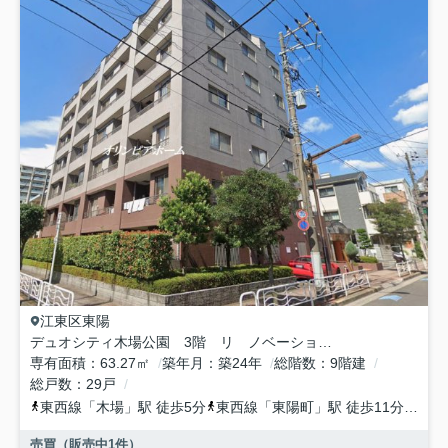
江東区
東陽
デュオシティ木場公園 3階 リ ノベーション済
専有面積
63.27㎡
築年月
築24年
総階数
9階建
総戸数
29戸
東西線
「
木場
」駅 徒歩5分
東西線
「
東陽町
」駅 徒歩11分
東西
売買（販売中
1
件）