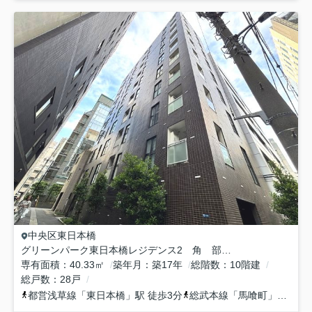
中央区
東日本橋
グリーンパーク東日本橋レジデンス2 角 部屋 リ フォーム済
専有面積
40.33㎡
築年月
築17年
総階数
10階建
総戸数
28戸
都営浅草線
「
東日本橋
」駅 徒歩3分
総武本線
「
馬喰町
」駅 徒歩4分