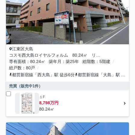
江東区
大島
コスモ西大島ロイヤルフォルム 80.24㎡ リ ノベーション済
専有面積
80.24㎡
築年月
築25年
総階数
5階建
総戸数
80戸
都営新宿線
「
西大島
」駅 徒歩6分
都営新宿線
「
大島
」駅 徒歩14分
売買（販売中
1
件）
１F
8,798万円
80.24㎡