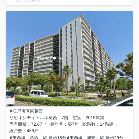
江戸川区
東葛西
リビオシティ・ルネ葛西 7階 空室 2019年築
専有面積
72.87㎡
築年月
築7年
総階数
14階建
総戸数
439戸
東西線
「
葛西
」駅 徒歩18分
東西線
「
浦安
」駅 徒歩29分