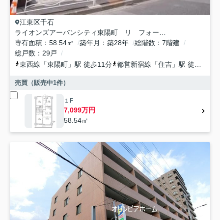
江東区
千石
ライオンズアーバンシティ東陽町 リ フォーム済
専有面積
58.54㎡
築年月
築28年
総階数
7階建
総戸数
29戸
東西線
「
東陽町
」駅 徒歩11分
都営新宿線
「
住吉
」駅 徒歩16分
売買（販売中
1
件）
１F
7,099万円
58.54㎡