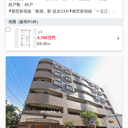
総戸数
85戸
都営新宿線
「
船堀
」駅 徒歩23分
都営新宿線
「
一之江
」駅 徒歩25分
売買（販売中
1
件）
３F
4,780万円
69.00㎡