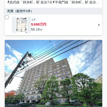
総武線
「
錦糸町
」駅 徒歩7分
半蔵門線
「
錦糸町
」駅 徒歩7分
都
売買（販売中
1
件）
２F
9,698万円
56.19㎡