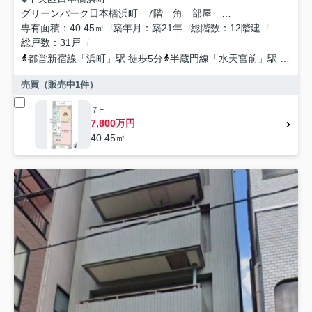
グリーンパーク日本橋浜町 7階 角 部屋 空室
専有面積
40.45㎡
築年月
築21年
総階数
12階建
総戸数
31戸
都営新宿線
「
浜町
」駅 徒歩5分
半蔵門線
「
水天宮前
」駅 徒歩8分
売買（販売中
1
件）
７F
7,800万円
40.45㎡