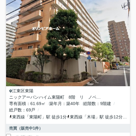
江東区
東陽
ニックアーバンハイム東陽町 8階 リ ノベーション
専有面積
61.69㎡
築年月
築40年
総階数
9階建
総戸数
69戸
東西線
「
東陽町
」駅 徒歩1分
東西線
「
木場
」駅 徒歩12分
東西
売買（販売中
1
件）