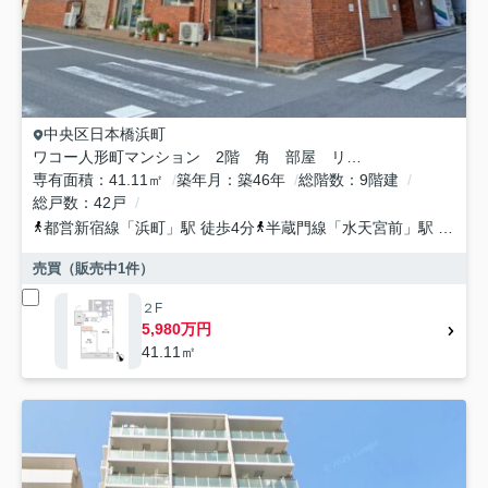
中央区
日本橋浜町
ワコー人形町マンション 2階 角 部屋 リ ノベーション
専有面積
41.11㎡
築年月
築46年
総階数
9階建
総戸数
42戸
都営新宿線
「
浜町
」駅 徒歩4分
半蔵門線
「
水天宮前
」駅 徒歩7分
売買（販売中
1
件）
２F
5,980万円
41.11㎡