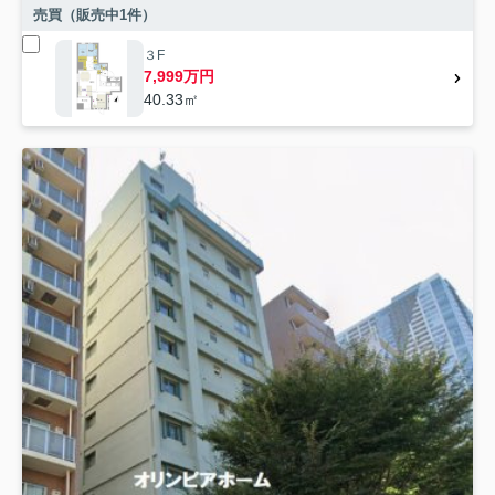
売買（販売中
1
件）
３F
7,999万円
40.33㎡