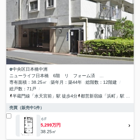
中央区
日本橋中洲
ニューライフ日本橋 6階 リ フォーム済 家具付
専有面積
38.25㎡
築年月
築44年
総階数
12階建
総戸数
71戸
半蔵門線
「
水天宮前
」駅 徒歩4分
都営新宿線
「
浜町
」駅 徒歩9分
売買（販売中
1
件）
６F
5,299万円
38.25㎡