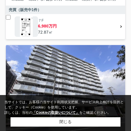
売買（販売中
1
件）
７F
6,980万円
72.87㎡
当サイトでは、お客様の当サイト利用状況把握、サービス向上検討を目的と
して、クッキー（Cookie）を使用しています。
詳しくは、当社の
「Cookieの取扱いについて」
をご確認ください。
閉じる