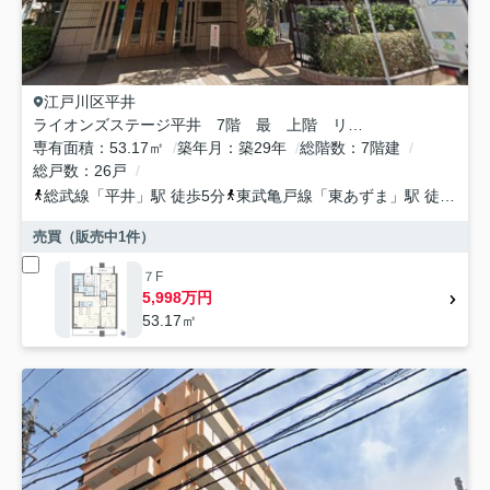
江戸川区
平井
ライオンズステージ平井 7階 最 上階 リ ノベーション
専有面積
53.17㎡
築年月
築29年
総階数
7階建
総戸数
26戸
総武線
「
平井
」駅 徒歩5分
東武亀戸線
「
東あずま
」駅 徒歩17分
売買（販売中
1
件）
７F
5,998万円
53.17㎡