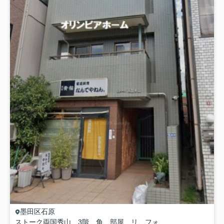
墨田区
石原
ストーク両国秀山 3階 角 部屋 リ フォーム済