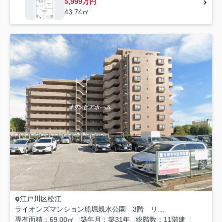
5,999万円
43.74㎡
江戸川区
松江
ライオンズマンション船堀親水公園 3階 リ ノベーション済
専有面積
69.00㎡
築年月
築31年
総階数
11階建