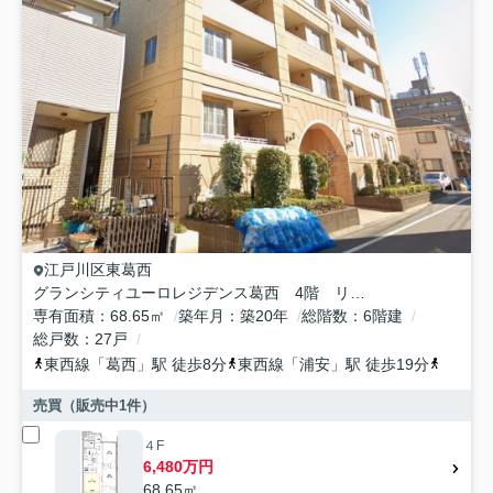
江戸川区
東葛西
グランシティユーロレジデンス葛西 4階 リ フォーム済
専有面積
68.65㎡
築年月
築20年
総階数
6階建
総戸数
27戸
東西線
「
葛西
」駅 徒歩8分
東西線
「
浦安
」駅 徒歩19分
東西線
売買（販売中
1
件）
４F
6,480万円
68.65㎡