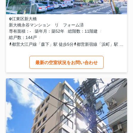
江東区
新大橋
新大橋永谷マンション リ フォーム済
専有面積
-
築年月
築52年
総階数
11階建
総戸数
144戸
都営大江戸線
「
森下
」駅 徒歩5分
都営新宿線
「
浜町
」駅 徒歩9分
最新の空室状況をお問い合わせ