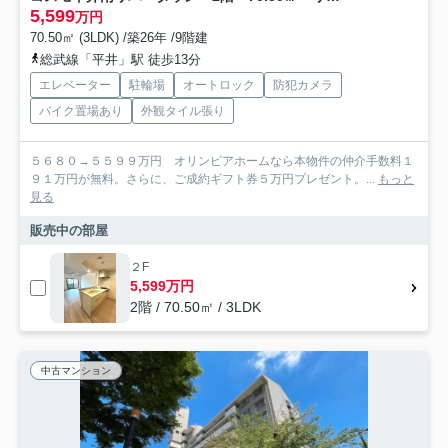
5,599
万円
70.50㎡ (3LDK) /築26年 /9階建
総武線「平井」駅 徒歩13分
エレベーター
駐輪場
オートロック
防犯カメラ
バイク置場あり
外観タイル張り
５６８０→５５９９万円 オリンピアホームなら本物件の仲介手数料１
９１万円が無料。さらに、ご成約ギフト券５万円プレゼント。...
もっと
見る
販売中の部屋
２F
5,599万円
2階 / 70.50㎡ / 3LDK
中古マンション