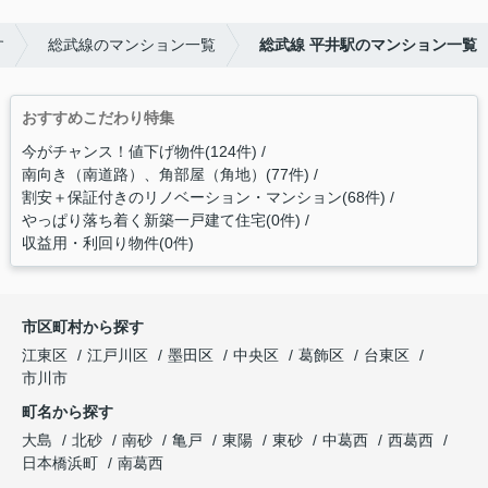
す
総武線のマンション一覧
総武線 平井駅のマンション一覧
おすすめこだわり特集
今がチャンス！値下げ物件(124件)
南向き（南道路）、角部屋（角地）(77件)
割安＋保証付きのリノベーション・マンション(68件)
やっぱり落ち着く新築一戸建て住宅(0件)
収益用・利回り物件(0件)
市区町村から探す
江東区
江戸川区
墨田区
中央区
葛飾区
台東区
市川市
町名から探す
大島
北砂
南砂
亀戸
東陽
東砂
中葛西
西葛西
日本橋浜町
南葛西