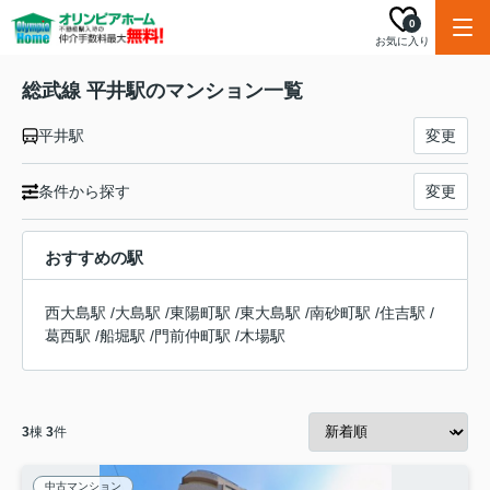
0
お気に入り
総武線 平井駅のマンション一覧
平井駅
変更
条件から探す
変更
おすすめの駅
西大島駅
/
大島駅
/
東陽町駅
/
東大島駅
/
南砂町駅
/
住吉駅
/
葛西駅
/
船堀駅
/
門前仲町駅
/
木場駅
3
棟
3
件
中古マンション