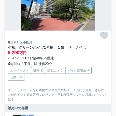
江戸川区小松川
小松川グリーンハイツ1号棟 １階 リ ノベーション
5,290
万円
76.47㎡ (3LDK) /築40年 /9階建
総武線「平井」駅 徒歩20分
エレベーター
駐輪場
防犯カメラ
バイク置場あり
公共下水
オリンピアホームなら本物件の仲介手数料１８１万円が無料。さらに、
ご成約ギフト券５万円プレゼント。不動産業界２７年の地元の...
もっと
見る
販売中の部屋