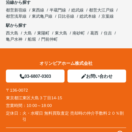
沿線から探す
都営新宿線
東西線
半蔵門線
総武線
都営大江戸線
都営浅草線
東武亀戸線
日比谷線
総武本線
京葉線
駅から探す
西大島
大島
東陽町
東大島
南砂町
葛西
住吉
亀戸水神
船堀
門前仲町
オリンピアホーム株式会社
03-6807-0303
お問い合わせ
〒136-0072
東京都江東区大島３丁目14-15
営業時間：
10:00～18:00
定休日：
火・水曜日 無料買取査定 売却時の仲介手数料２０％割
引