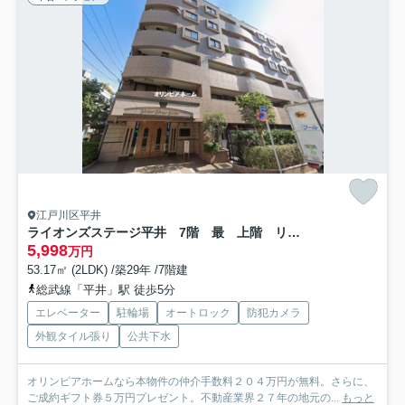
江戸川区平井
ライオンズステージ平井 7階 最 上階 リ ノベーション
5,998
万円
53.17㎡ (2LDK) /築29年 /7階建
総武線「平井」駅 徒歩5分
エレベーター
駐輪場
オートロック
防犯カメラ
外観タイル張り
公共下水
オリンピアホームなら本物件の仲介手数料２０４万円が無料。さらに、
ご成約ギフト券５万円プレゼント。不動産業界２７年の地元の...
もっと