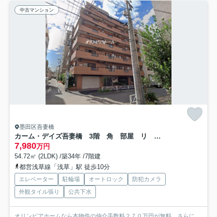
中古マンション
墨田区吾妻橋
カーム・デイズ吾妻橋 3階 角 部屋 リ ノベーション
7,980
万円
54.72㎡ (2LDK) /築34年 /7階建
都営浅草線「浅草」駅 徒歩10分
エレベーター
駐輪場
オートロック
防犯カメラ
外観タイル張り
公共下水
オリンピアホームなら本物件の仲介手数料２７０万円が無料。さらに、