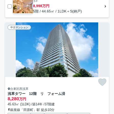
５F
8,998万円
5階 / 44.65㎡ / 1LDK＋S(納戸)
中古マンション
台東区西浅草
浅草タワー 12階 リ フォーム済
8,280
万円
45.63㎡ (1LDK) /築14年 /37階建
銀座線「田原町」駅 徒歩10分