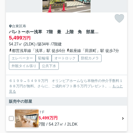
台東区寿
パレトーホー浅草 7階 最 上階 角 部屋 家具付
5,499
万円
54.27㎡ (2LDK) /築34年 /7階建
都営浅草線「浅草」駅 徒歩6分
銀座線「田原町」駅 徒歩7分
エレベーター
駐輪場
オートロック
防犯カメラ
外観タイル張り
公共下水
６１９９→５４９９万円 オリンピアホームなら本物件の仲介手数料１
８８万円が無料。さらに、ご成約ギフト券５万円プレゼント。...
もっと
見る
販売中の部屋
７F
5,499万円
7階 / 54.27㎡ / 2LDK