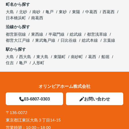
町名から探す
大島
北砂
南砂
亀戸
東砂
東陽
中葛西
西葛西
日本橋浜町
南葛西
沿線から探す
都営新宿線
東西線
半蔵門線
総武線
都営浅草線
都営大江戸線
東武亀戸線
日比谷線
総武本線
京葉線
駅から探す
大島
西大島
東大島
東陽町
南砂町
葛西
船堀
住吉
亀戸
人形町
オリンピアホーム株式会社
03-6807-0303
お問い合わせ
〒136-0072
東京都江東区大島３丁目14-15
営業時間：
10:00～18:00