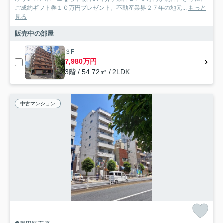
ご成約ギフト券１０万円プレゼント。不動産業界２７年の地元...
もっと
見る
販売中の部屋
３F
7,980万円
3階 / 54.72㎡ / 2LDK
中古マンション