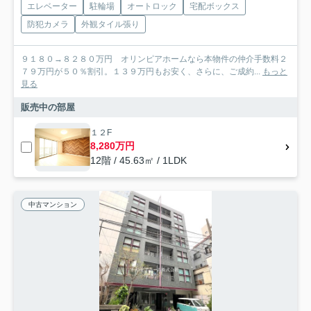
エレベーター
駐輪場
オートロック
宅配ボックス
防犯カメラ
外観タイル張り
９１８０→８２８０万円 オリンピアホームなら本物件の仲介手数料２
７９万円が５０％割引。１３９万円もお安く、さらに、ご成約...
もっと
見る
販売中の部屋
１２F
8,280万円
12階 / 45.63㎡ / 1LDK
中古マンション