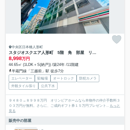
中央区日本橋人形町
スタジオスクエア人形町 5階 角 部屋 リ フォーム済
8,998
万円
44.65㎡ (1LDK＋S(納戸)) /築24年 /11階建
半蔵門線「三越前」駅 徒歩7分
エレベーター
駐輪場
オートロック
防犯カメラ
外観タイル張り
公共下水
９４８０→８９９８万円 オリンピアホームなら本物件の仲介手数料３
０３万円が無料。さらに、ご成約ギフト券１５万円プレゼント...
もっと
見る
販売中の部屋