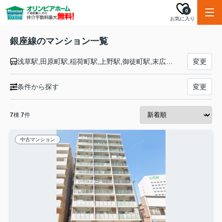
0
お気に入り
銀座線のマンション一覧
浅草駅,田原町駅,稲荷町駅,上野駅,御徒町駅,末広町駅,神田駅,三越前駅,日本橋駅,京橋駅,銀座駅,新橋駅,虎ノ門駅,国会議事堂前駅,永田町駅,青山一丁目駅,外苑前駅,表参道駅,渋谷駅
変更
条件から探す
変更
7
棟
7
件
中古マンション