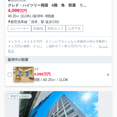
墨田区石原
クレド・ハイツリー両国 6階 角 部屋 リ フォーム済
4,099
万円
40.20㎡ (1LDK) /築38年 /8階建
都営浅草線「浅草」駅 徒歩13分
エレベーター
駐輪場
防犯カメラ
公共下水
４１９９→４０９９万円 オリンピアホームなら本物件の仲介手数料１
４１万円が無料。さらに、ご成約ギフト券３万円プレゼント。...
もっと
見る
販売中の部屋
６F
4,099万円
6階 / 40.20㎡ / 1LDK
中古マンション