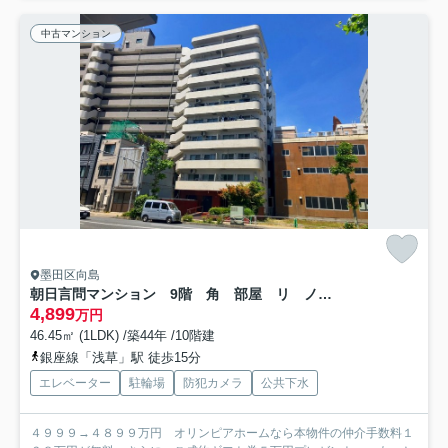
中古マンション
墨田区向島
朝日言問マンション 9階 角 部屋 リ ノベーション済 家具付
4,899
万円
46.45㎡ (1LDK) /築44年 /10階建
銀座線「浅草」駅 徒歩15分
エレベーター
駐輪場
防犯カメラ
公共下水
４９９９→４８９９万円 オリンピアホームなら本物件の仲介手数料１