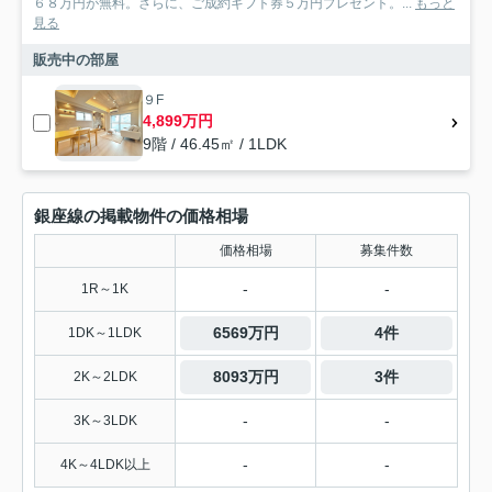
６８万円が無料。さらに、ご成約ギフト券５万円プレゼント。...
もっと
見る
販売中の部屋
９F
4,899万円
9階 / 46.45㎡ / 1LDK
銀座線の掲載物件の価格相場
価格相場
募集件数
-
-
1R～1K
6569万円
4件
1DK～1LDK
8093万円
3件
2K～2LDK
-
-
3K～3LDK
-
-
4K～4LDK以上