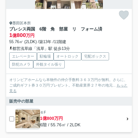
墨田区本所
プレシス両国 6階 角 部屋 リ フォーム済
1
800
億
万円
55.76㎡ (2LDK) /築13年 /11階建
都営浅草線「浅草」駅 徒歩13分
エレベーター
駐輪場
オートロック
宅配ボックス
防犯カメラ
外観タイル張り
オリンピアホームなら本物件の仲介手数料３６３万円が無料。さらに、
ご成約ギフト券３０万円プレゼント。不動産業界２７年の地元...
もっと
見る
販売中の部屋
６F
1億800万円
6階 / 55.76㎡ / 2LDK