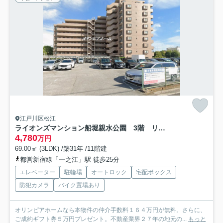
江戸川区松江
ライオンズマンション船堀親水公園 3階 リ ノベーション済
4,780
万円
69.00㎡ (3LDK) /築31年 /11階建
都営新宿線「一之江」駅 徒歩25分
エレベーター
駐輪場
オートロック
宅配ボックス
防犯カメラ
バイク置場あり
オリンピアホームなら本物件の仲介手数料１６４万円が無料。さらに、
ご成約ギフト券５万円プレゼント。不動産業界２７年の地元の...
もっと