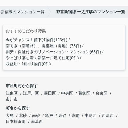
営新宿線のマンション一覧
都営新宿線 一之江駅のマンション一覧
おすすめこだわり特集
今がチャンス！値下げ物件(123件)
南向き（南道路）、角部屋（角地）(75件)
割安＋保証付きのリノベーション・マンション(68件)
やっぱり落ち着く新築一戸建て住宅(0件)
収益用・利回り物件(0件)
市区町村から探す
江東区
江戸川区
墨田区
中央区
葛飾区
台東区
市川市
町名から探す
大島
北砂
南砂
亀戸
東砂
東陽
中葛西
西葛西
日本橋浜町
南葛西