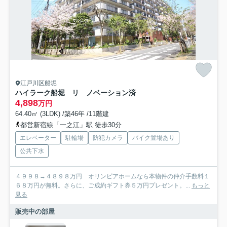
江戸川区船堀
ハイラーク船堀 リ ノベーション済
4,898
万円
64.40㎡ (3LDK) /築46年 /11階建
都営新宿線「一之江」駅 徒歩30分
エレベーター
駐輪場
防犯カメラ
バイク置場あり
公共下水
４９９８→４８９８万円 オリンピアホームなら本物件の仲介手数料１
６８万円が無料。さらに、ご成約ギフト券５万円プレゼント。...
もっと
見る
販売中の部屋