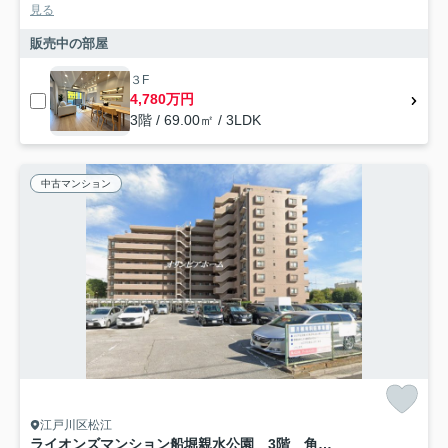
見る
販売中の部屋
３F
4,780万円
3階 / 69.00㎡ / 3LDK
中古マンション
江戸川区松江
ライオンズマンション船堀親水公園 3階 角 部屋 リ ノベーション