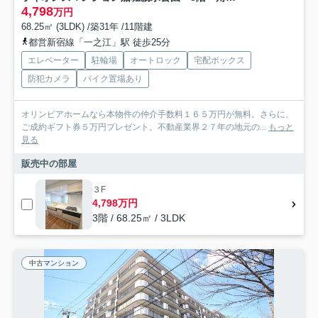
4,798
万円
68.25㎡ (3LDK) /築31年 /11階建
都営新宿線「一之江」駅 徒歩25分
エレベーター
駐輪場
オートロック
宅配ボックス
防犯カメラ
バイク置場あり
オリンピアホームなら本物件の仲介手数料１６５万円が無料。さらに、
ご成約ギフト券５万円プレゼント。不動産業界２７年の地元の...
もっと
見る
販売中の部屋
３F
4,798万円
3階 / 68.25㎡ / 3LDK
中古マンション