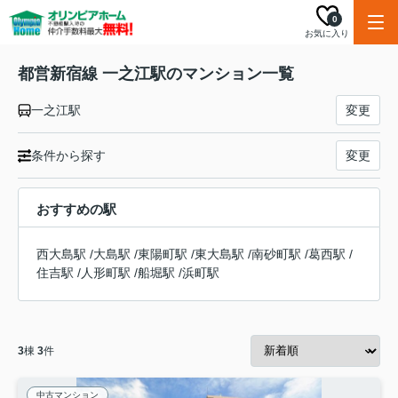
0
お気に入り
都営新宿線 一之江駅のマンション一覧
一之江駅
変更
条件から探す
変更
おすすめの駅
西大島駅
/
大島駅
/
東陽町駅
/
東大島駅
/
南砂町駅
/
葛西駅
/
住吉駅
/
人形町駅
/
船堀駅
/
浜町駅
3
棟
3
件
中古マンション