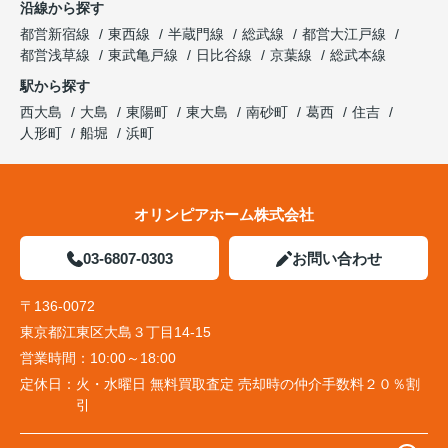
沿線から探す
都営新宿線
東西線
半蔵門線
総武線
都営大江戸線
都営浅草線
東武亀戸線
日比谷線
京葉線
総武本線
駅から探す
西大島
大島
東陽町
東大島
南砂町
葛西
住吉
人形町
船堀
浜町
オリンピアホーム株式会社
03-6807-0303
お問い合わせ
〒136-0072
東京都江東区大島３丁目14-15
営業時間：
10:00～18:00
定休日：
火・水曜日 無料買取査定 売却時の仲介手数料２０％割
引