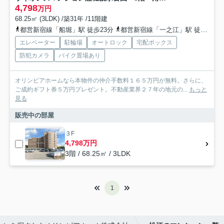
4,798
万円
68.25㎡ (3LDK) /築31年 /11階建
都営新宿線「船堀」駅 徒歩23分
都営新宿線「一之江」駅 徒歩25分
エレベーター
駐輪場
オートロック
宅配ボックス
防犯カメラ
バイク置場あり
オリンピアホームなら本物件の仲介手数料１６５万円が無料。さらに、
ご成約ギフト券５万円プレゼント。不動産業界２７年の地元の...
もっと
見る
販売中の部屋
３F
4,798万円
3階 / 68.25㎡ / 3LDK
1