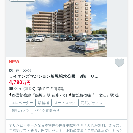
NEW
江戸川区松江
ライオンズマンション船堀親水公園 3階 リ ノベーション済
4,780
万円
69.00㎡ (3LDK) /築31年 /11階建
都営新宿線「船堀」駅 徒歩23分
都営新宿線「一之江」駅 徒歩25分
エレベーター
駐輪場
オートロック
宅配ボックス
防犯カメラ
バイク置場あり
オリンピアホームなら本物件の仲介手数料１６４万円が無料。さらに、
ご成約ギフト券５万円プレゼント。不動産業界２７年の地元の...
もっと