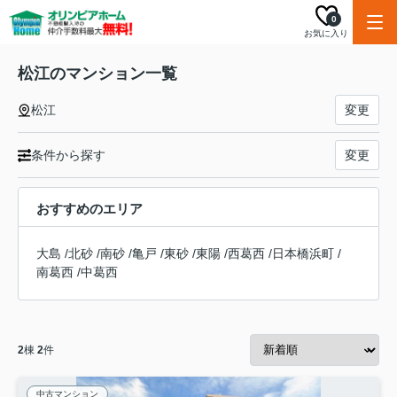
0
お気に入り
松江のマンション一覧
松江
変更
条件から探す
変更
おすすめのエリア
大島
/
北砂
/
南砂
/
亀戸
/
東砂
/
東陽
/
西葛西
/
日本橋浜町
/
南葛西
/
中葛西
2
棟
2
件
中古マンション