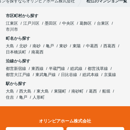
ョンを探すならオリンピアホーム株式会社
松江のマンション一覧
市区町村から探す
江東区
江戸川区
墨田区
中央区
葛飾区
台東区
市川市
町名から探す
大島
北砂
南砂
亀戸
東砂
東陽
中葛西
西葛西
日本橋浜町
南葛西
沿線から探す
都営新宿線
東西線
半蔵門線
総武線
都営浅草線
都営大江戸線
東武亀戸線
日比谷線
総武本線
京葉線
駅から探す
大島
西大島
東大島
東陽町
南砂町
葛西
船堀
住吉
亀戸
人形町
オリンピアホーム株式会社