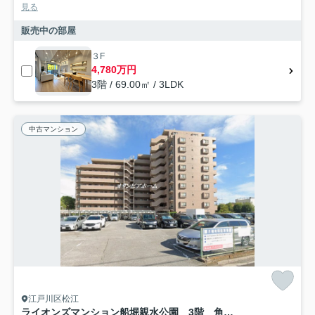
見る
販売中の部屋
３F
4,780万円
3階 / 69.00㎡ / 3LDK
中古マンション
江戸川区松江
ライオンズマンション船堀親水公園 3階 角 部屋 リ ノベーション