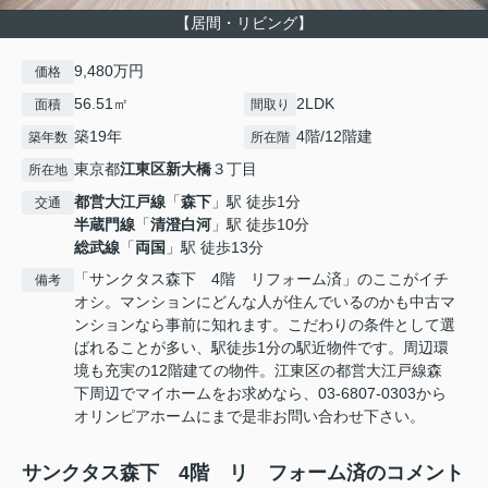
【居間・リビング】
9,480万円
価格
56.51㎡
2LDK
面積
間取り
築19年
4階/12階建
築年数
所在階
東京都
江東区
新大橋
３丁目
所在地
都営大江戸線
「
森下
」駅 徒歩1分
交通
半蔵門線
「
清澄白河
」駅 徒歩10分
総武線
「
両国
」駅 徒歩13分
「サンクタス森下 4階 リフォーム済」のここがイチ
備考
オシ。マンションにどんな人が住んでいるのかも中古マ
ンションなら事前に知れます。こだわりの条件として選
ばれることが多い、駅徒歩1分の駅近物件です。周辺環
境も充実の12階建ての物件。江東区の都営大江戸線森
下周辺でマイホームをお求めなら、03-6807-0303から
オリンピアホームにまで是非お問い合わせ下さい。
サンクタス森下 4階 リ フォーム済のコメント