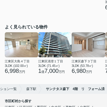
3
よく見られている物件
江東区大島４丁目
江東区清澄１丁目
江東区森下３丁目
3LDK (102.00㎡)
3LDK (71.45㎡)
3LDK (53.78㎡)
3
6,998
1
7,000
6,980
万円
億
万円
万円
ション一覧
森下駅
サンクタス森下 4階 リ フォーム済
市区町村から探す