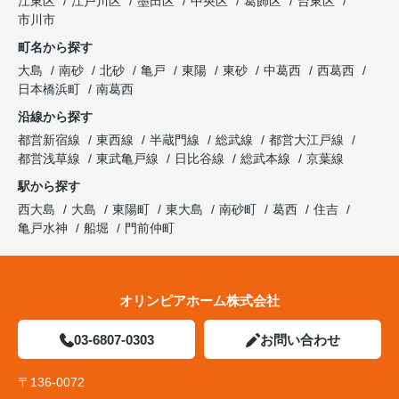
江東区
江戸川区
墨田区
中央区
葛飾区
台東区
市川市
町名から探す
大島
南砂
北砂
亀戸
東陽
東砂
中葛西
西葛西
日本橋浜町
南葛西
沿線から探す
都営新宿線
東西線
半蔵門線
総武線
都営大江戸線
都営浅草線
東武亀戸線
日比谷線
総武本線
京葉線
駅から探す
西大島
大島
東陽町
東大島
南砂町
葛西
住吉
亀戸水神
船堀
門前仲町
オリンピアホーム株式会社
03-6807-0303
お問い合わせ
〒136-0072