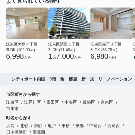
よく見られている物件
江東区大島４丁目
江東区清澄１丁目
江東区森下３丁目
3LDK (102.00㎡)
3LDK (71.45㎡)
3LDK (53.78㎡)
3
6,998
1
7,000
6,980
万円
億
万円
万円
シティポート両国 9階 角 部屋 新 規 リ ノベーション
市区町村から探す
江東区
江戸川区
墨田区
中央区
葛飾区
台東区
市川市
町名から探す
大島
北砂
南砂
亀戸
東砂
東陽
中葛西
西葛西
日本橋浜町
南葛西