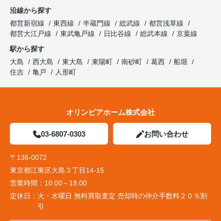
沿線から探す
都営新宿線
東西線
半蔵門線
総武線
都営浅草線
都営大江戸線
東武亀戸線
日比谷線
総武本線
京葉線
駅から探す
大島
西大島
東大島
東陽町
南砂町
葛西
船堀
住吉
亀戸
人形町
オリンピアホーム株式会社
03-6807-0303
お問い合わせ
〒136-0072
東京都江東区大島３丁目14-15
営業時間：
10:00～18:00
定休日：
火・水曜日 無料買取査定 売却時の仲介手数料２０％割
引