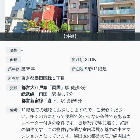
【外観】
-
価格
-
2LDK
面積
間取り
築35年
9階/11階建
築年数
所在階
東京都
墨田区
緑
１丁目
所在地
都営大江戸線
「
両国
」駅 徒歩3分
交通
総武線
「
両国
」駅 徒歩7分
都営新宿線
「
森下
」駅 徒歩9分
11階建ての建物もお探ししますので、ご安心くださ
備考
い。多くの方にとって便利で欠かせない条件でもあるエ
レベーター付きの物件です。徒歩3分で駅に着く、好評
の物件です。この物件は快適な室内環境が魅力の中古マ
ンションとなっています。墨田区の都営大江戸線両国周