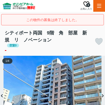
0
お気に入り
この物件の募集は終了しました。
シティポート両国 9階 角 部屋 新
規 リ ノベーション
空室0
-
1
/
4