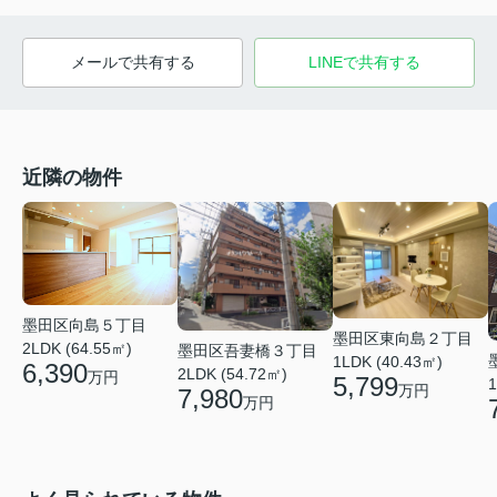
メールで共有する
LINEで共有する
近隣の物件
墨田区向島５丁目
墨田区東向島２丁目
2LDK (64.55㎡)
墨田区吾妻橋３丁目
1LDK (40.43㎡)
6,390
2LDK (54.72㎡)
万円
5,799
1
万円
7,980
万円