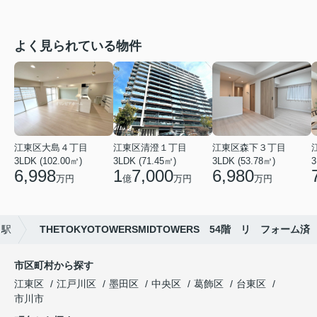
よく見られている物件
江東区大島４丁目
江東区清澄１丁目
江東区森下３丁目
3LDK (102.00㎡)
3LDK (71.45㎡)
3LDK (53.78㎡)
3
6,998
1
7,000
6,980
万円
億
万円
万円
き駅
THETOKYOTOWERSMIDTOWERS 54階 リ フォーム済
市区町村から探す
江東区
江戸川区
墨田区
中央区
葛飾区
台東区
市川市