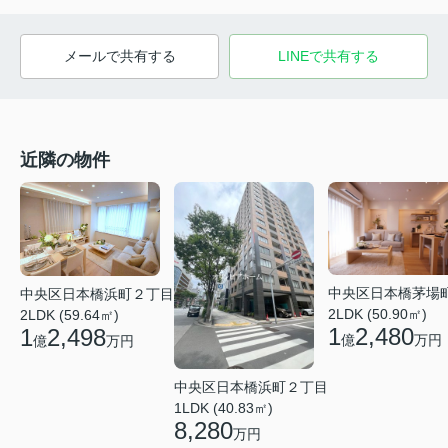
メールで共有する
LINEで共有する
近隣の物件
中央区日本橋茅場
中央区日本橋浜町２丁目
2LDK (50.90㎡)
2LDK (59.64㎡)
1
2,480
1
2,498
億
万円
億
万円
中央区日本橋浜町２丁目
1LDK (40.83㎡)
8,280
万円