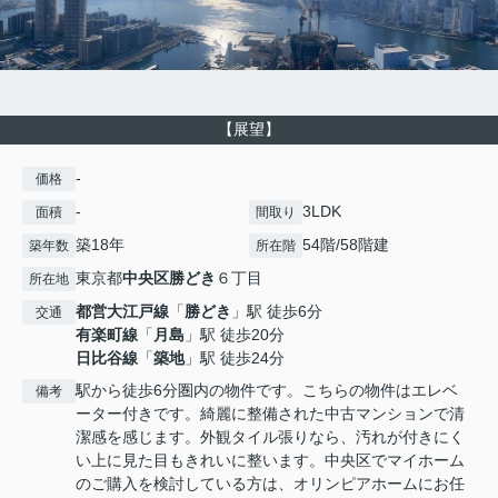
【展望】
-
価格
-
3LDK
面積
間取り
築18年
54階/58階建
築年数
所在階
東京都
中央区
勝どき
６丁目
所在地
都営大江戸線
「
勝どき
」駅 徒歩6分
交通
有楽町線
「
月島
」駅 徒歩20分
日比谷線
「
築地
」駅 徒歩24分
駅から徒歩6分圏内の物件です。こちらの物件はエレベ
備考
ーター付きです。綺麗に整備された中古マンションで清
潔感を感じます。外観タイル張りなら、汚れが付きにく
い上に見た目もきれいに整います。中央区でマイホーム
のご購入を検討している方は、オリンピアホームにお任