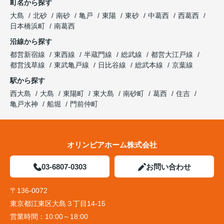
町名から探す
大島
北砂
南砂
亀戸
東陽
東砂
中葛西
西葛西
日本橋浜町
南葛西
沿線から探す
都営新宿線
東西線
半蔵門線
総武線
都営大江戸線
都営浅草線
東武亀戸線
日比谷線
総武本線
京葉線
駅から探す
西大島
大島
東陽町
東大島
南砂町
葛西
住吉
亀戸水神
船堀
門前仲町
オリンピアホーム株式会社
03-6807-0303
お問い合わせ
〒136-0072
東京都江東区大島３丁目14-15
営業時間：
10:00～18:00