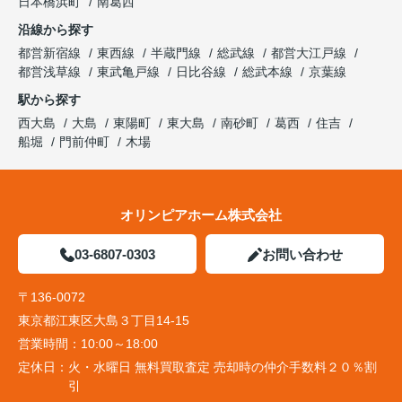
日本橋浜町
南葛西
沿線から探す
都営新宿線
東西線
半蔵門線
総武線
都営大江戸線
都営浅草線
東武亀戸線
日比谷線
総武本線
京葉線
駅から探す
西大島
大島
東陽町
東大島
南砂町
葛西
住吉
船堀
門前仲町
木場
オリンピアホーム株式会社
03-6807-0303
お問い合わせ
〒136-0072
東京都江東区大島３丁目14-15
営業時間：
10:00～18:00
定休日：
火・水曜日 無料買取査定 売却時の仲介手数料２０％割
引