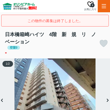
0
お気に入り
この物件の募集は終了しました。
日本橋箱崎ハイツ 4階 新 規 リ ノ
ベーション
空室0
-
1
/
2