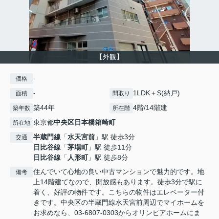
【外観】
-
価格
-
1LDK＋S(納戸)
面積
間取り
築44年
4階/14階建
築年数
所在階
東京都
中央区
日本橋箱崎町
所在地
半蔵門線
「
水天宮前
」駅 徒歩3分
交通
日比谷線
「
茅場町
」駅 徒歩11分
日比谷線
「
人形町
」駅 徒歩8分
住んでいて心地の良い中古マンションで魅力的です。地
備考
上14階建てなので、開放感もあります。徒歩3分で駅に
着く、好評の物件です。こちらの物件はエレベーター付
きです。中央区の半蔵門線水天宮前周辺でマイホームを
お求めなら、03-6807-0303からオリンピアホームにま