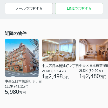
メールで共有する
LINEで共有する
近隣の物件
中央区日本橋茅場
中央区日本橋浜町２丁目
2LDK (50.90㎡)
2LDK (59.64㎡)
1
2,480
1
2,498
億
万円
億
万円
中央区日本橋浜町３丁目
1LDK (41.11㎡)
5,980
万円