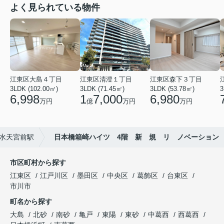
よく見られている物件
江東区大島４丁目
江東区清澄１丁目
江東区森下３丁目
3LDK (102.00㎡)
3LDK (71.45㎡)
3LDK (53.78㎡)
3
6,998
1
7,000
6,980
万円
億
万円
万円
水天宮前駅
日本橋箱崎ハイツ 4階 新 規 リ ノベーション
市区町村から探す
江東区
江戸川区
墨田区
中央区
葛飾区
台東区
市川市
町名から探す
大島
北砂
南砂
亀戸
東陽
東砂
中葛西
西葛西