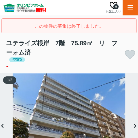
0
お気に入り
この物件の募集は終了しました。
ユテライズ根岸 7階 75.89㎡ リ フ
ーォム済
空室0
-
1
/
2