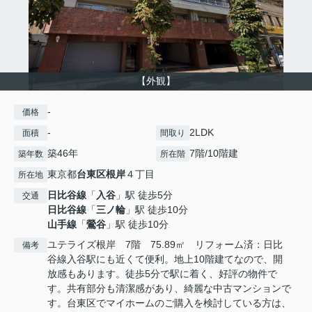
【外観】
-
価格
-
2LDK
面積
間取り
築46年
7階/10階建
築年数
所在階
東京都
台東区
根岸
４丁目
所在地
日比谷線
「
入谷
」駅 徒歩5分
交通
日比谷線
「
三ノ輪
」駅 徒歩10分
山手線
「
鶯谷
」駅 徒歩10分
ユテライズ根岸 7階 75.89㎡ リフォーム済：日比
備考
谷線入谷駅にも近くて便利。地上10階建てなので、開
放感もあります。徒歩5分で駅に着く、好評の物件で
す。共有部分も清潔感があり、綺麗な中古マンションで
す。台東区でマイホームのご購入を検討している方は、