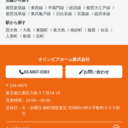
沿線から探す
都営新宿線
東西線
半蔵門線
総武線
都営大江戸線
都営浅草線
東武亀戸線
日比谷線
京葉線
総武本線
駅から探す
西大島
大島
東陽町
東大島
南砂町
葛西
住吉
人形町
船堀
浜町
オリンピアホーム株式会社
03-6807-0303
お問い合わせ
〒136-0072
東京都江東区大島３丁目14-15
営業時間：
10:00～18:00
定休日：
火・水曜日 無料買取査定 売却時の仲介手数料２０％割
引
トップページ