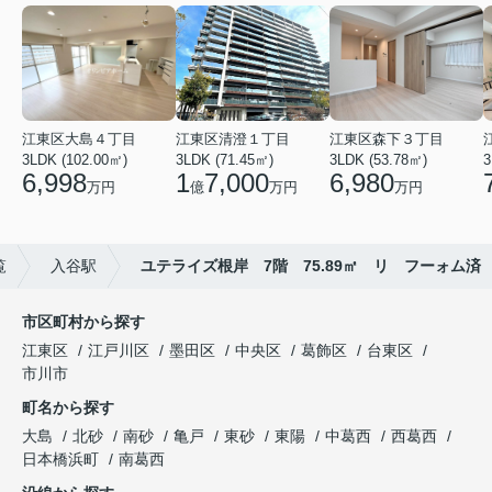
江東区大島４丁目
江東区清澄１丁目
江東区森下３丁目
3LDK (102.00㎡)
3LDK (71.45㎡)
3LDK (53.78㎡)
3
6,998
1
7,000
6,980
万円
億
万円
万円
覧
入谷駅
ユテライズ根岸 7階 75.89㎡ リ フーォム済
市区町村から探す
江東区
江戸川区
墨田区
中央区
葛飾区
台東区
市川市
町名から探す
大島
北砂
南砂
亀戸
東砂
東陽
中葛西
西葛西
日本橋浜町
南葛西