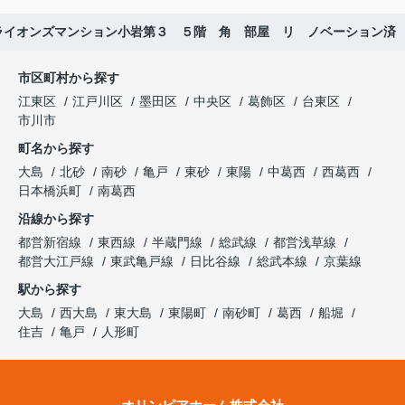
ライオンズマンション小岩第３ ５階 角 部屋 リ ノベーション済
市区町村から探す
江東区
江戸川区
墨田区
中央区
葛飾区
台東区
市川市
町名から探す
大島
北砂
南砂
亀戸
東砂
東陽
中葛西
西葛西
日本橋浜町
南葛西
沿線から探す
都営新宿線
東西線
半蔵門線
総武線
都営浅草線
都営大江戸線
東武亀戸線
日比谷線
総武本線
京葉線
駅から探す
大島
西大島
東大島
東陽町
南砂町
葛西
船堀
住吉
亀戸
人形町