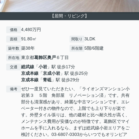
【居間・リビング】
4,480万円
価格
91.80㎡
3LDK
面積
間取り
築38年
5階/6階建
築年数
所在階
東京都
葛飾区
奥戸
６丁目
所在地
総武線
「
小岩
」駅 徒歩17分
交通
京成本線
「
京成小岩
」駅 徒歩25分
京成本線
「
青砥
」駅 徒歩29分
ぜひ一度見ていただきたい、「ライオンズマンション小
備考
岩第３ ５階 角部屋 リノベーション済」です。共有
部分も清潔感があり、綺麗な中古マンションです。エレ
ベーター付きの物件なので、上階でも上り下りが楽で
す。外壁タイル張りは、他の建材と比べ耐久性が高く、
メンテナンス費用が安価なのが特徴です。葛飾区でマイ
ホームを手に入れるなら、まずは総武線小岩エリアをご
検討ください。03-6807-0303からいつでもオリンピア