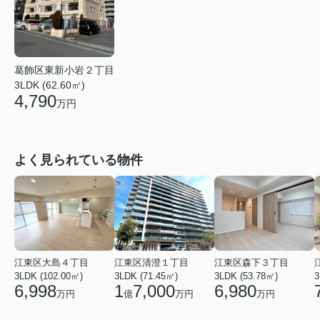
葛飾区東新小岩２丁目
3LDK (62.60㎡)
4,790
万円
よく見られている物件
江東区大島４丁目
江東区清澄１丁目
江東区森下３丁目
3LDK (102.00㎡)
3LDK (71.45㎡)
3LDK (53.78㎡)
3
6,998
1
7,000
6,980
万円
億
万円
万円