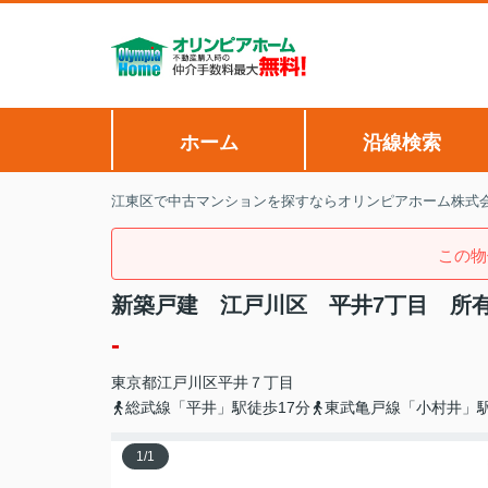
ホーム
沿線検索
江東区で中古マンションを探すならオリンピアホーム株式
この物
新築戸建 江戸川区 平井7丁目 所有権
-
東京都
江戸川区
平井
７丁目
総武線「平井」駅徒歩17分
東武亀戸線「小村井」駅
1
/
1