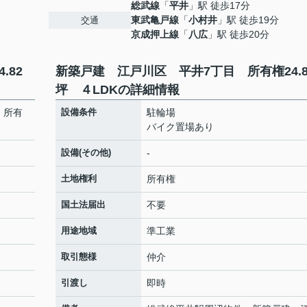
総武線
「
平井
」駅 徒歩17分
東武亀戸線
「
小村井
」駅 徒歩19分
交通
京成押上線
「
八広
」駅 徒歩20分
.82
新築戸建 江戸川区 平井7丁目 所有権24.8
坪 ４LDKの詳細情報
 所有
設備条件
駐輪場
バイク置場あり
設備(その他)
-
土地権利
所有権
国土法届出
不要
用途地域
準工業
取引態様
仲介
引渡し
即時