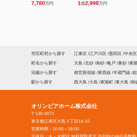
7,780
1
2,998
万円
億
万円
市区町村から探す
江東区
江戸川区
墨田区
中央区
町名から探す
大島
北砂
南砂
亀戸
東砂
東
沿線から探す
都営新宿線
東西線
半蔵門線
駅から探す
西大島
大島
東陽町
東大島
南
オリンピアホーム株式会社
〒136-0072
東京都江東区大島３丁目14-15
営業時間：
10:00～18:00
定休日：
火・水曜日 無料買取査定 売却時の仲介手数