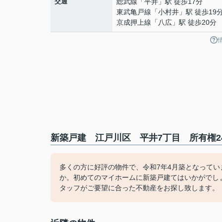
交通
総武線
「
平井
」駅 徒歩17分
東武亀戸線
「
小村井
」駅 徒歩19
京成押上線
「
八広
」駅 徒歩20分
新築戸建 江戸川区 平井7丁目 所有権24
多くの方に好評の物件で、令和7年4月築となって
か。初めてのマイホームに新築戸建てはいかがでしょう
タッフがご要望に合った不動産をお探し致します。