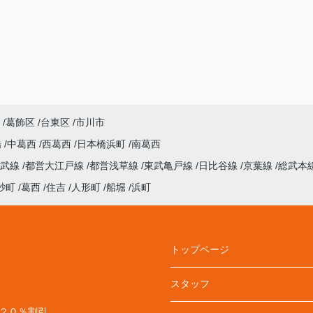
葛飾区
台東区
市川市
陽
中葛西
西葛西
日本橋浜町
南葛西
総武線
都営大江戸線
都営浅草線
東武亀戸線
日比谷線
京葉線
総武本
砂町
葛西
住吉
人形町
船堀
浜町
トップページ
スタッフ
料２０％割引