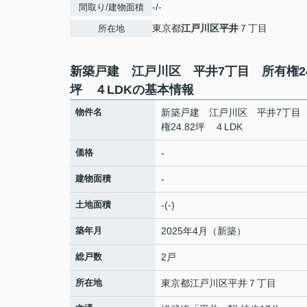
-/-
間取り/建物面積
東京都
江戸川区
平井
７丁目
所在地
新築戸建 江戸川区 平井7丁目 所有権24
坪 ４LDKの基本情報
物件名
新築戸建 江戸川区 平井7丁目
権24.82坪 ４LDK
価格
-
建物面積
-
土地面積
-(-)
築年月
2025年4月（新築）
総戸数
2戸
所在地
東京都
江戸川区
平井
７丁目