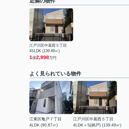
近隣の物件
江戸川区中葛西５丁目
4SLDK (139.49㎡)
1
2,998
億
万円
よく見られている物件
江東区亀戸７丁目
江戸川区中葛西５丁目
4LDK (90.87㎡)
4LDK＋S(納戸) (139.49㎡)