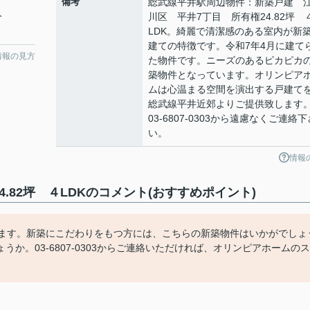
備考
総武線平井駅周辺物件：新築戸建 
分
川区 平井7丁目 所有権24.82坪 
LDK。綺麗で清潔感のある室内が新
建ての特徴です。令和7年4月に建て
情報の見方
た物件です。ニーズのあるピカピカ
築物件となっています。オリンピア
ムは心温まる空間を演出する戸建て
総武線平井近郊よりご提供致します
03-6807-0303から遠慮なくご連絡下
い。
情報
.82坪 ４LDKのコメント(おすすめポイント)
います。新築にこだわりをもつ方には、こちらの新築物件はいかがでしょ
か。03-6807-0303からご連絡いただければ、オリンピアホームのス