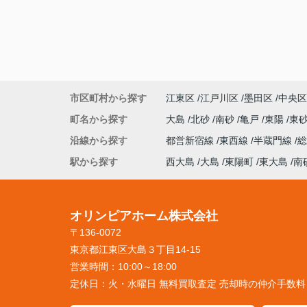
市区町村から探す
江東区
江戸川区
墨田区
中央区
町名から探す
大島
北砂
南砂
亀戸
東陽
東
沿線から探す
都営新宿線
東西線
半蔵門線
駅から探す
西大島
大島
東陽町
東大島
南
オリンピアホーム株式会社
〒136-0072
東京都江東区大島３丁目14-15
営業時間：
10:00～18:00
定休日：
火・水曜日 無料買取査定 売却時の仲介手数