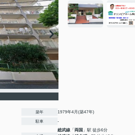
1979年4月(築47年)
築年
-
駐車
総武線
「
両国
」駅 徒歩6分