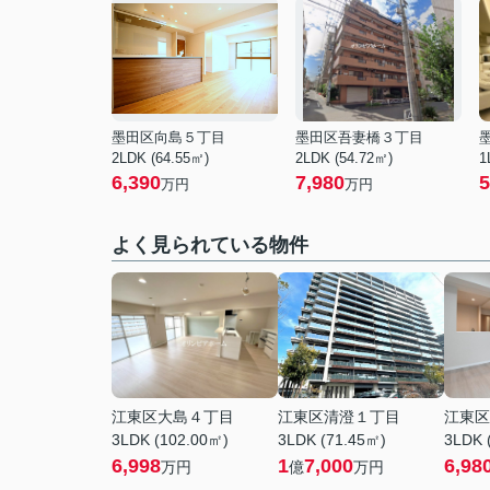
墨田区向島５丁目
墨田区吾妻橋３丁目
2LDK (64.55㎡)
2LDK (54.72㎡)
1
6,390
7,980
5
万円
万円
よく見られている物件
江東区大島４丁目
江東区清澄１丁目
江東区
3LDK (102.00㎡)
3LDK (71.45㎡)
3LDK 
6,998
1
7,000
6,98
万円
億
万円