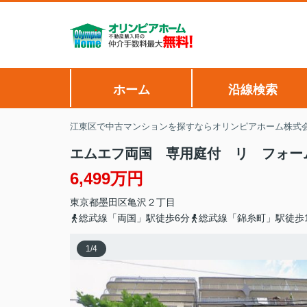
ホーム
沿線検索
江東区で中古マンションを探すならオリンピアホーム株式
エムエフ両国 専用庭付 リ フォー
6,499万円
東京都
墨田区
亀沢
２丁目
総武線「両国」駅徒歩6分
総武線「錦糸町」駅徒歩1
1
/
4