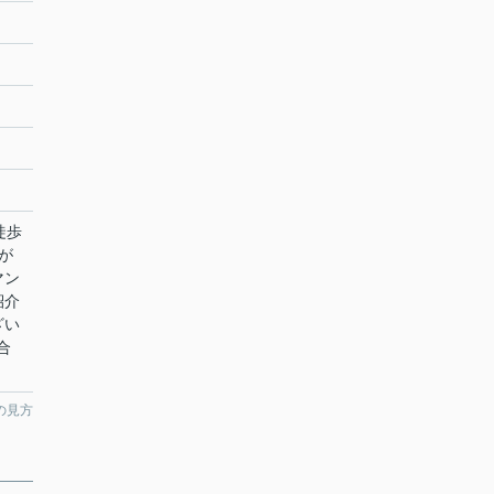
徒歩
が
マン
紹介
ざい
合
の見方