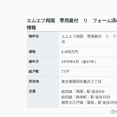
エムエフ両国 専用庭付 リ フォーム済
情報
物件名
エムエフ両国 専用庭付 リ フ
済
価格
6,499万円
築年月
1979年4月（築47年）
総戸数
77戸
所在地
東京都
墨田区
亀沢
２丁目
交通
総武線
「
両国
」駅 徒歩6分
総武線
「
錦糸町
」駅 徒歩15分
都営大江戸線
「
蔵前
」駅 徒歩19