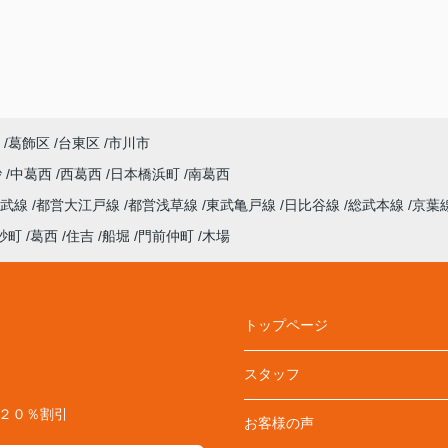
葛飾区
台東区
市川市
砂
中葛西
西葛西
日本橋浜町
南葛西
総武線
都営大江戸線
都営浅草線
東武亀戸線
日比谷線
総武本線
京葉
砂町
葛西
住吉
船堀
門前仲町
木場
トップページ
スタッフ
料２０％割引
お客様の声