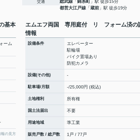
総武線
「
錦糸町
」駅 徒歩15分
交通
都営大江戸線
「
蔵前
」駅 徒歩19分
の基本
エムエフ両国 専用庭付 リ フォーム済の
情報
ォーム
設備条件
エレベーター
駐輪場
バイク置場あり
防犯カメラ
設備(その他)
-
駐車場/月額
-/25,000円 (税込)
土地権利
所有権
国土法届出
不要
分
用途地域
準工業
情報の見方
販売戸数 / 総戸数
1戸 / 77戸