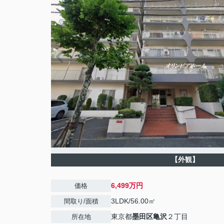
【外観】
6,499万円
価格
3LDK/56.00㎡
間取り/面積
東京都
墨田区
亀沢
２丁目
所在地