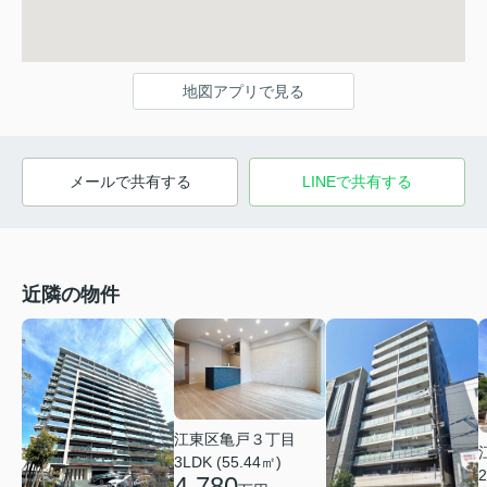
地図アプリで見る
メールで共有する
LINEで共有する
近隣の物件
江東区亀戸３丁目
3LDK (55.44㎡)
2
4,780