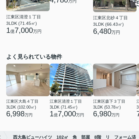
万円
江東区清澄１丁目
江東区北砂４丁目
3LDK (71.45㎡)
3LDK (66.43㎡)
1
7,000
6,480
億
万円
万円
よく見られている物件
江東区大島４丁目
江東区清澄１丁目
江東区森下３丁目
3LDK (102.00㎡)
3LDK (71.45㎡)
3LDK (53.78㎡)
3
6,998
1
7,000
6,980
万円
億
万円
万円
駅
西大島ビューハイツ 102㎡ 角 部屋 8階 リ フォーム済