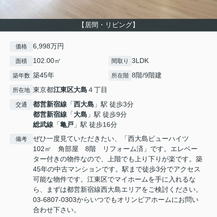
【居間・リビング】
6,998万円
価格
102.00㎡
3LDK
面積
間取り
築45年
8階/9階建
築年数
所在階
東京都
江東区
大島
４丁目
所在地
都営新宿線
「
西大島
」駅 徒歩3分
交通
都営新宿線
「
大島
」駅 徒歩9分
総武線
「
亀戸
」駅 徒歩16分
ぜひ一度見ていただきたい、「西大島ビューハイツ
備考
102㎡ 角部屋 8階 リフォーム済」です。エレベー
ター付きの物件なので、上階でも上り下りが楽です。築
45年の中古マンションです。駅まで徒歩3分でアクセス
可能な物件です。江東区でマイホームを手に入れるな
ら、まずは都営新宿線西大島エリアをご検討ください。
03-6807-0303からいつでもオリンピアホームにお問い
合わせ下さい。