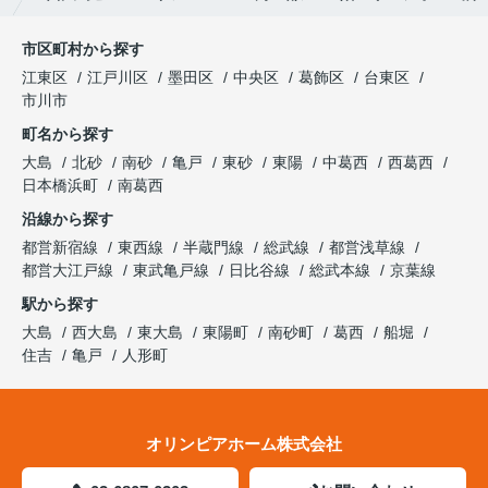
市区町村から探す
江東区
江戸川区
墨田区
中央区
葛飾区
台東区
市川市
町名から探す
大島
北砂
南砂
亀戸
東砂
東陽
中葛西
西葛西
日本橋浜町
南葛西
沿線から探す
都営新宿線
東西線
半蔵門線
総武線
都営浅草線
都営大江戸線
東武亀戸線
日比谷線
総武本線
京葉線
駅から探す
大島
西大島
東大島
東陽町
南砂町
葛西
船堀
住吉
亀戸
人形町
オリンピアホーム株式会社