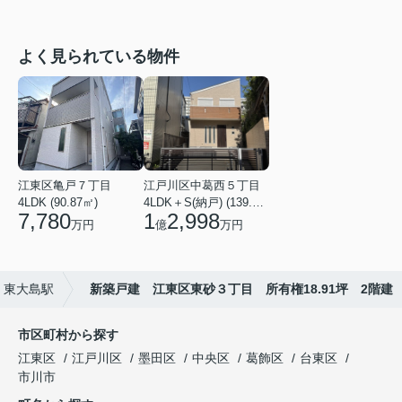
よく見られている物件
江東区亀戸７丁目
江戸川区中葛西５丁目
4LDK (90.87㎡)
4LDK＋S(納戸) (139.49㎡)
7,780
1
2,998
万円
億
万円
東大島駅
新築戸建 江東区東砂３丁目 所有権18.91坪 2階建
市区町村から探す
江東区
江戸川区
墨田区
中央区
葛飾区
台東区
市川市