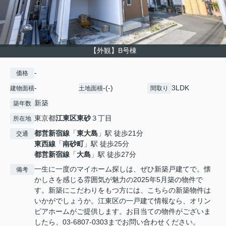
【外観】B号棟
-
価格
-
-(-)
3LDK
建物面積
土地面積
間取り
新築
築年数
東京都
江東区
東砂
３丁目
所在地
都営新宿線
「
東大島
」駅 徒歩21分
交通
東西線
「
南砂町
」駅 徒歩25分
都営新宿線
「
大島
」駅 徒歩27分
一生に一度のマイホーム探しは、ぜひ新築戸建てで。懐
備考
かしさを感じる雰囲気が魅力の2025年5月築の物件で
す。新築にこだわりをもつ方には、こちらの新築物件は
いかがでしょうか。江東区の一戸建て情報なら、オリン
ピアホームがご提供します。お目当ての物件がございま
したら、03-6807-0303までお問い合わせください。