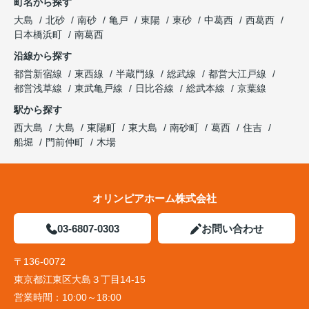
町名から探す
大島
北砂
南砂
亀戸
東陽
東砂
中葛西
西葛西
日本橋浜町
南葛西
沿線から探す
都営新宿線
東西線
半蔵門線
総武線
都営大江戸線
都営浅草線
東武亀戸線
日比谷線
総武本線
京葉線
駅から探す
西大島
大島
東陽町
東大島
南砂町
葛西
住吉
船堀
門前仲町
木場
オリンピアホーム株式会社
03-6807-0303
お問い合わせ
〒136-0072
東京都江東区大島３丁目14-15
営業時間：
10:00～18:00