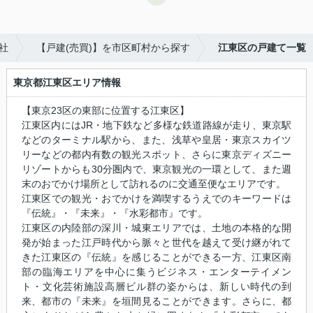
社
【戸建(売買)】を市区町村から探す
江東区の戸建て一覧
東京都江東区エリア情報
【東京23区の東部に位置する江東区】
江東区内にはJR・地下鉄など多様な鉄道路線が走り、東京駅
などのターミナル駅から、また、浅草や皇居・東京スカイツ
リーなどの都内有数の観光スポット、さらに東京ディズニー
リゾートからも30分圏内で、東京観光の一環として、また週
末のおでかけ場所として訪れるのに交通至便なエリアです。
江東区での観光・おでかけを満喫するうえでのキーワードは
『伝統』・『未来』・『水彩都市』です。
江東区の内陸部の深川・城東エリアでは、土地の本格的な開
発が始まった江戸時代から脈々と世代を越えて受け継がれて
きた江東区の『伝統』を感じることができる一方、江東区南
部の臨海エリアを中心に集うビジネス・エンターテイメン
ト・文化芸術施設高層ビル群の姿からは、新しい時代の到
来、都市の『未来』を垣間見ることができます。さらに、都