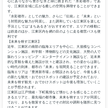
心にありながら豊かな水と緑に囲まれた『水彩都市』であ
り、江東区全域に広がる癒しの空間を満喫することができま
す。
『水彩都市』としての魅力、さらに『伝統』と『未来』とい
う対照的な魅力が同居し、また調和している江東区を楽しむ
手法としては“まちあるき”がおすすめです。エリアの移動に
は鉄道のほか、江東区内を網の目のように走る都営バスも便
利です
【未来を映す江東区】
近年、江東区の南部の臨海エリアを中心に、大規模なコンベ
ンション施設、科学館・博物館などの文化施設、大勢の人で
賑わうショッピング・エンターテイメント施設など、近未来
的な景観を備えた施設が次々と建設され、その姿からは新し
い時代の到来、都市の『未来』を垣間見ることができます。
臨海エリアは『豊洲新市場』が開設されるなど、今後も多く
の新たな観光・おでかけスポットの建設が予定されており、
未来を映す観光・おでかけスポットは今後も増加していくこ
とが予想されます。
江東区は江戸情緒・下町風情など懐かしさを感じることので
きるエリアと、最先端の都市像、未来を映すエリアが同居し
ており、まちを散策することでその対比や調和を随所に見つ
けることができます。