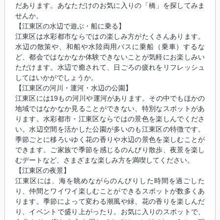
だあります。あなただけのお気に入りの「橋」を探してみま
せんか。
【江東区の水辺で遊ぶ・船に乗る】
江東区は水彩都市ならではの楽しみ方がたくさんあります。
水辺の散策や、和船や水陸両用バスに乗船（乗車）するな
ど、都会ではなかなか体験できないことが気軽にお楽しみい
ただけます。水辺で癒されて、日ごろの疲れをリフレッシュ
してはいかがでしょうか。
【江東区の河川・運河・水辺の公園】
江東区には19もの河川や運河があります。その中でもほかの
地域ではなかなか見ることができない、特別なスポットがあ
ります。水彩都市・江東区ならではの景色を楽しんでくださ
い。水辺空間を活かした公園が多いのも江東区の特徴です。
季節ごとに移ろいゆく花の香りや水辺の景色を楽しむことが
できます。ご家族で季節を感じるのんびり散歩、夜景を楽し
むデートなど、さまざまな楽しみ方を満喫してください。
【江東区の夜景】
江東区には、海を眺めながらのんびりした時間を過ごした
り、仲間とワイワイ楽しむことができるスポットが数多くあ
ります。季節によって変わる潮風や緑、花の香りを楽しんだ
り、イベントで盛り上がったり。お気に入りのスポットで、