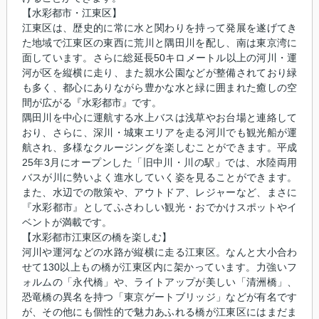
【水彩都市・江東区】
江東区は、歴史的に常に水と関わりを持って発展を遂げてき
た地域で江東区の東西に荒川と隅田川を配し、南は東京湾に
面しています。さらに総延長50キロメートル以上の河川・運
河が区を縦横に走り、また親水公園などが整備されており緑
も多く、都心にありながら豊かな水と緑に囲まれた癒しの空
間が広がる『水彩都市』です。
隅田川を中心に運航する水上バスは浅草やお台場と連絡して
おり、さらに、深川・城東エリアを走る河川でも観光船が運
航され、多様なクルージングを楽しむことができます。平成
25年3月にオープンした「旧中川・川の駅」では、水陸両用
バスが川に勢いよく進水していく姿を見ることができます。
また、水辺での散策や、アウトドア、レジャーなど、まさに
『水彩都市』としてふさわしい観光・おでかけスポットやイ
ベントが満載です。
【水彩都市江東区の橋を楽しむ】
河川や運河などの水路が縦横に走る江東区。なんと大小合わ
せて130以上もの橋が江東区内に架かっています。力強いフ
ォルムの「永代橋」や、ライトアップが美しい「清洲橋」、
恐竜橋の異名を持つ「東京ゲートブリッジ」などが有名です
が、その他にも個性的で魅力あふれる橋が江東区にはまだま