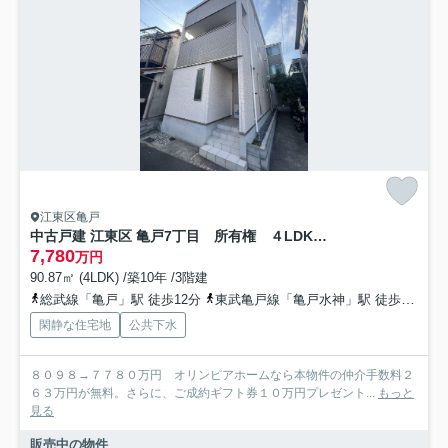
江東区亀戸
中古戸建 江東区 亀戸7丁目 所有権 ４LDK 空家 2016年築
7,780
万円
90.87㎡ (4LDK) /築10年 /3階建
総武線「亀戸」駅 徒歩12分
東武亀戸線「亀戸水神」駅 徒歩6分
都
閑静な住宅地
公共下水
８０９８→７７８０万円 オリンピアホームなら本物件の仲介手数料２
６３万円が無料。さらに、ご成約ギフト券１０万円プレゼント...
もっと
見る
販売中の物件