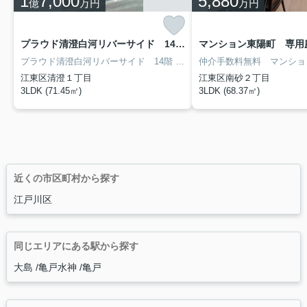
1
7,000
5,880
億
万円
万円
プラウド清澄白河リバーサイド 14階 １４F
プラウド清澄白河リバーサイド 14階 高層建築がお好きな方は15階建てのこちらの物件で優雅な生活を過ごしましょう。こちらの住宅の向きは南西向きです。お探しの方はどうぞ。専用ボックスがあるので、配達員と顔を合わせずに宅配便を受け取れます。江東区の都営大江戸線清澄白河周辺は交通アクセスが充実しており、利便性の高い暮らしが可能です。03-6807-0303からオリンピアホームまでご連絡下さい。
江東区清澄１丁目
江東区南砂２丁目
3LDK (71.45㎡)
3LDK (68.37㎡)
近くの市区町村から探す
江戸川区
同じエリアにある駅から探す
大島
亀戸水神
亀戸