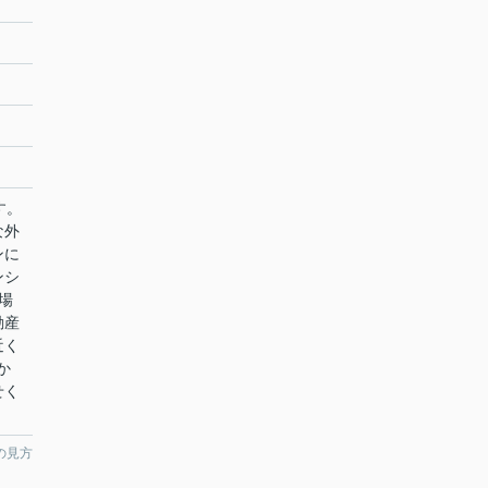
す。
な外
ンに
ンシ
場
動産
近く
か
せく
の見方