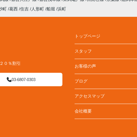
砂町
葛西
住吉
人形町
船堀
浜町
トップページ
スタッフ
料２０％割引
お客様の声
03-6807-0303
ブログ
アクセスマップ
会社概要