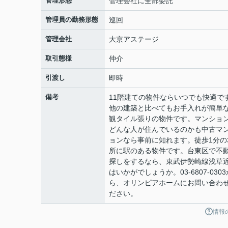
管理形態
管理会社に全部委託
管理員の勤務形態
巡回
管理会社
大京アステージ
取引態様
仲介
引渡し
即時
備考
11階建ての物件ならいつでも快適で
他の建築と比べてもお手入れが簡単
観タイル張りの物件です。マンショ
どんな人が住んでいるのかも中古マ
ョンなら事前に知れます。徒歩1分の
所に駅のある物件です。台東区で不
探しをするなら、東武伊勢崎線浅草
はいかがでしょうか。03-6807-0303
ら、オリンピアホームにお問い合わ
ださい。
情報