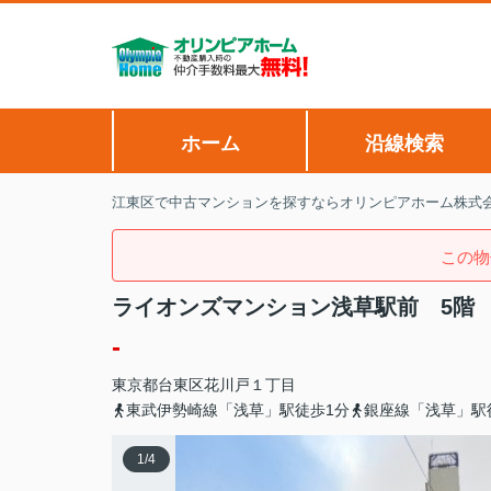
ホーム
沿線検索
江東区で中古マンションを探すならオリンピアホーム株式
この物
ライオンズマンション浅草駅前 5階
-
東京都
台東区
花川戸
１丁目
東武伊勢崎線「浅草」駅徒歩1分
銀座線「浅草」駅
1
/
4