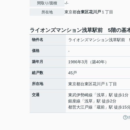
-/-
間取り/面積
東京都
台東区
花川戸
１丁目
所在地
ライオンズマンション浅草駅前 5階の基
物件名
ライオンズマンション浅草駅前 
価格
-
築年月
1986年3月（築40年）
総戸数
45戸
所在地
東京都
台東区
花川戸
１丁目
交通
東武伊勢崎線
「
浅草
」駅 徒歩1分
銀座線
「
浅草
」駅 徒歩2分
都営大江戸線
「
蔵前
」駅 徒歩15