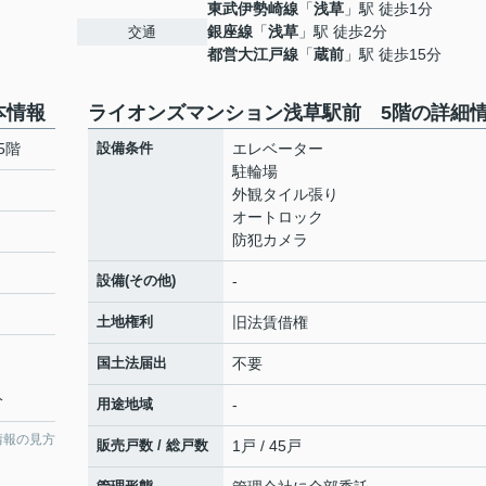
東武伊勢崎線
「
浅草
」駅 徒歩1分
銀座線
「
浅草
」駅 徒歩2分
交通
都営大江戸線
「
蔵前
」駅 徒歩15分
本情報
ライオンズマンション浅草駅前 5階の詳細
5階
設備条件
エレベーター
駐輪場
外観タイル張り
オートロック
防犯カメラ
設備(その他)
-
土地権利
旧法賃借権
国土法届出
不要
分
用途地域
-
情報の見方
販売戸数 / 総戸数
1戸 / 45戸