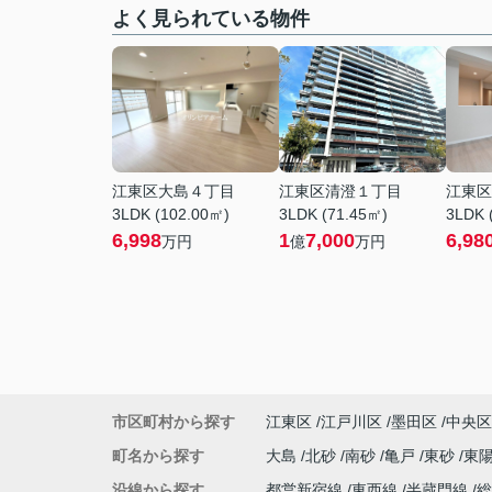
よく見られている物件
江東区大島４丁目
江東区清澄１丁目
江東区
3LDK (102.00㎡)
3LDK (71.45㎡)
3LDK 
6,998
1
7,000
6,98
万円
億
万円
市区町村から探す
江東区
江戸川区
墨田区
中央区
町名から探す
大島
北砂
南砂
亀戸
東砂
東
沿線から探す
都営新宿線
東西線
半蔵門線