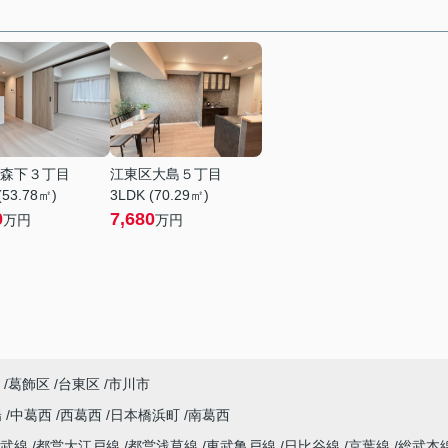
森下３丁目
江東区大島５丁目
(53.78㎡)
3LDK (70.29㎡)
0
7,680
万円
万円
葛飾区
台東区
市川市
陽
中葛西
西葛西
日本橋浜町
南葛西
総武線
都営大江戸線
都営浅草線
東武亀戸線
日比谷線
京葉線
総武本