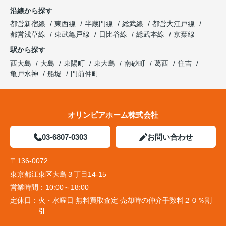
沿線から探す
都営新宿線
東西線
半蔵門線
総武線
都営大江戸線
都営浅草線
東武亀戸線
日比谷線
総武本線
京葉線
駅から探す
西大島
大島
東陽町
東大島
南砂町
葛西
住吉
亀戸水神
船堀
門前仲町
オリンピアホーム株式会社
03-6807-0303
お問い合わせ
〒136-0072
東京都江東区大島３丁目14-15
営業時間：
10:00～18:00
定休日：
火・水曜日 無料買取査定 売却時の仲介手数料２０％割
引