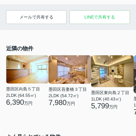
メールで共有する
LINEで共有する
近隣の物件
墨田区向島５丁目
墨田区吾妻橋３丁目
墨田区東向島２丁目
2LDK (64.55㎡)
2LDK (54.72㎡)
1LDK (40.43㎡)
6,390
7,980
万円
万円
5,799
1
万円