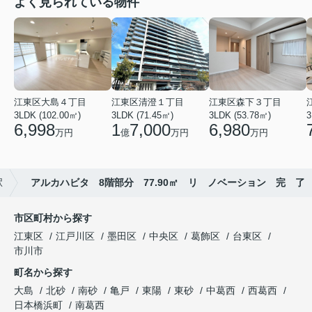
よく見られている物件
江東区大島４丁目
江東区清澄１丁目
江東区森下３丁目
3LDK (102.00㎡)
3LDK (71.45㎡)
3LDK (53.78㎡)
3
6,998
1
7,000
6,980
万円
億
万円
万円
駅
アルカハビタ 8階部分 77.90㎡ リ ノベーション 完 了
市区町村から探す
江東区
江戸川区
墨田区
中央区
葛飾区
台東区
市川市
町名から探す
大島
北砂
南砂
亀戸
東陽
東砂
中葛西
西葛西
日本橋浜町
南葛西