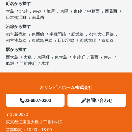
町名から探す
大島
北砂
南砂
亀戸
東陽
東砂
中葛西
西葛西
日本橋浜町
南葛西
沿線から探す
都営新宿線
東西線
半蔵門線
総武線
都営大江戸線
都営浅草線
東武亀戸線
日比谷線
総武本線
京葉線
駅から探す
西大島
大島
東陽町
東大島
南砂町
葛西
住吉
船堀
門前仲町
木場
オリンピアホーム株式会社
03-6807-0303
お問い合わせ
〒136-0072
東京都江東区大島３丁目14-15
営業時間：
10:00～18:00