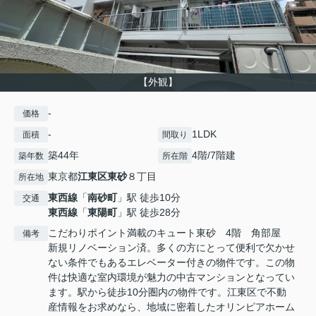
【外観】
-
価格
-
1LDK
面積
間取り
築44年
4階/7階建
築年数
所在階
東京都
江東区
東砂
８丁目
所在地
東西線
「
南砂町
」駅 徒歩10分
交通
東西線
「
東陽町
」駅 徒歩28分
こだわりポイント満載のキュート東砂 4階 角部屋
備考
新規リノベーション済。多くの方にとって便利で欠かせ
ない条件でもあるエレベーター付きの物件です。この物
件は快適な室内環境が魅力の中古マンションとなってい
ます。駅から徒歩10分圏内の物件です。江東区で不動
産情報をお求めなら、地域に密着したオリンピアホーム