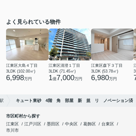
よく見られている物件
江東区大島４丁目
江東区清澄１丁目
江東区森下３丁目
3LDK (102.00㎡)
3LDK (71.45㎡)
3LDK (53.78㎡)
3
6,998
1
7,000
6,980
万円
億
万円
万円
駅
キュート東砂 4階 角 部屋 新 規 リ ノベーション済
市区町村から探す
江東区
江戸川区
墨田区
中央区
葛飾区
台東区
市川市