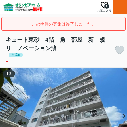
0
お気に入り
この物件の募集は終了しました。
キュート東砂 4階 角 部屋 新 規
リ ノベーション済
空室0
-
1
/
3