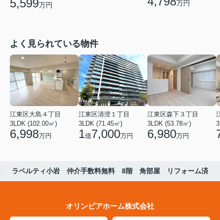
4,798
5,599
万円
万円
よく見られている物件
江東区大島４丁目
江東区清澄１丁目
江東区森下３丁目
3LDK (102.00㎡)
3LDK (71.45㎡)
3LDK (53.78㎡)
3
6,998
1
7,000
6,980
万円
億
万円
万円
ラベルティ小岩 仲介手数料無料 8階 角部屋 リフォーム済
オリンピアホーム株式会社