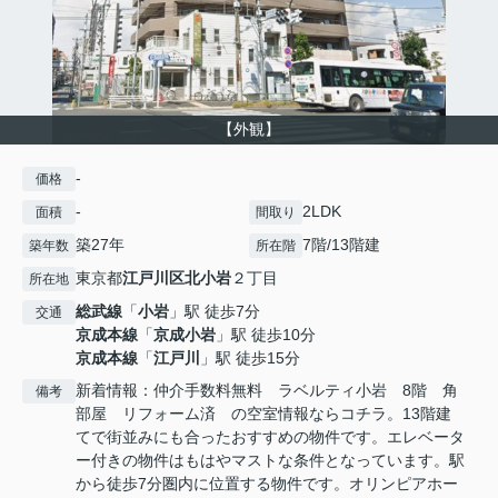
【外観】
-
価格
-
2LDK
面積
間取り
築27年
7階/13階建
築年数
所在階
東京都
江戸川区
北小岩
２丁目
所在地
総武線
「
小岩
」駅 徒歩7分
交通
京成本線
「
京成小岩
」駅 徒歩10分
京成本線
「
江戸川
」駅 徒歩15分
新着情報：仲介手数料無料 ラベルティ小岩 8階 角
備考
部屋 リフォーム済 の空室情報ならコチラ。13階建
てで街並みにも合ったおすすめの物件です。エレベータ
ー付きの物件はもはやマストな条件となっています。駅
から徒歩7分圏内に位置する物件です。オリンピアホー