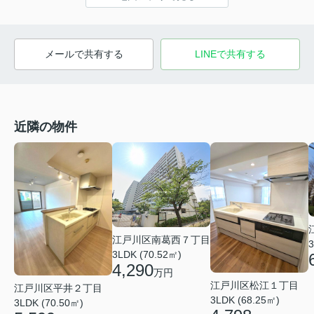
メールで共有する
LINEで共有する
近隣の物件
江戸川区南葛西７丁目
3
3LDK (70.52㎡)
4,290
万円
江戸川区松江１丁目
江戸川区平井２丁目
3LDK (68.25㎡)
3LDK (70.50㎡)