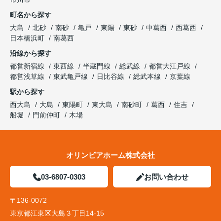
町名から探す
大島
北砂
南砂
亀戸
東陽
東砂
中葛西
西葛西
日本橋浜町
南葛西
沿線から探す
都営新宿線
東西線
半蔵門線
総武線
都営大江戸線
都営浅草線
東武亀戸線
日比谷線
総武本線
京葉線
駅から探す
西大島
大島
東陽町
東大島
南砂町
葛西
住吉
船堀
門前仲町
木場
オリンピアホーム株式会社
03-6807-0303
お問い合わせ
〒136-0072
東京都江東区大島３丁目14-15