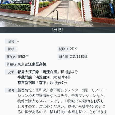
【外観】
-
価格
-
2DK
面積
間取り
築52年
2階/11階建
築年数
所在階
東京都
江東区
高橋
所在地
都営大江戸線
「
清澄白河
」駅 徒歩4分
交通
半蔵門線
「
清澄白河
」駅 徒歩4分
都営新宿線
「
森下
」駅 徒歩7分
新着情報：秀和深川森下町レジデンス 2階 リノベー
備考
ション済の空室情報ならコチラ。中古マンションなら、
物件の購入もスムーズです。11階建ての建物もお探し
しますので、ご安心ください。物件から徒歩4分のとこ
ろに駅があるので、移動時間に余裕を持つことができま