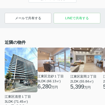
メールで共有する
LINEで共有する
近隣の物件
江東区北砂１丁目
江東区富岡２丁目
3LDK (66.13㎡)
2LDK (55.84㎡)
2
6,280
5,399
万円
万円
江東区清澄１丁目
3LDK (71.45㎡)