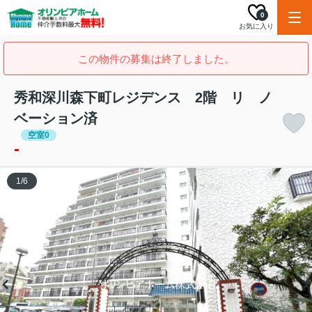
0
お気に入り
この物件の募集は終了しました。
秀和深川森下町レジデンス 2階 リ ノ
ベーション済
空室0
-
1
/
6