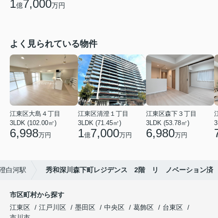
1
7,000
億
万円
よく見られている物件
江東区大島４丁目
江東区清澄１丁目
江東区森下３丁目
3LDK (102.00㎡)
3LDK (71.45㎡)
3LDK (53.78㎡)
3
6,998
1
7,000
6,980
万円
億
万円
万円
澄白河駅
秀和深川森下町レジデンス 2階 リ ノベーション済
市区町村から探す
江東区
江戸川区
墨田区
中央区
葛飾区
台東区
市川市