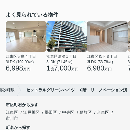
よく見られている物件
江東区大島４丁目
江東区清澄１丁目
江東区森下３丁目
3LDK (102.00㎡)
3LDK (71.45㎡)
3LDK (53.78㎡)
3
6,998
1
7,000
6,980
万円
億
万円
万円
南砂町駅
セントラルグリーンハイツ 6階 リ ノベーション済
市区町村から探す
江東区
江戸川区
墨田区
中央区
葛飾区
台東区
市川市
町名から探す