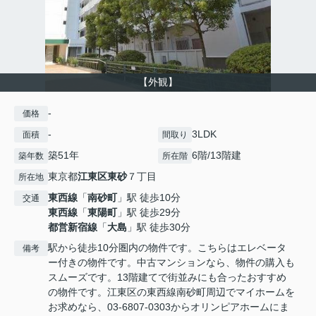
【外観】
-
価格
-
3LDK
面積
間取り
築51年
6階/13階建
築年数
所在階
東京都
江東区
東砂
７丁目
所在地
東西線
「
南砂町
」駅 徒歩10分
交通
東西線
「
東陽町
」駅 徒歩29分
都営新宿線
「
大島
」駅 徒歩30分
駅から徒歩10分圏内の物件です。こちらはエレベータ
備考
ー付きの物件です。中古マンションなら、物件の購入も
スムーズです。13階建てで街並みにも合ったおすすめ
の物件です。江東区の東西線南砂町周辺でマイホームを
お求めなら、03-6807-0303からオリンピアホームにま