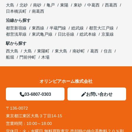
大島
北砂
南砂
亀戸
東陽
東砂
中葛西
西葛西
日本橋浜町
南葛西
沿線から探す
都営新宿線
東西線
半蔵門線
総武線
都営大江戸線
都営浅草線
東武亀戸線
日比谷線
総武本線
京葉線
駅から探す
西大島
大島
東陽町
東大島
南砂町
葛西
住吉
船堀
門前仲町
木場
オリンピアホーム株式会社
03-6807-0303
お問い合わせ
〒136-0072
東京都江東区大島３丁目14-15
営業時間：
10:00～18:00
定休日：
火・水曜日 無料買取査定 売却時の仲介手数料２０％割