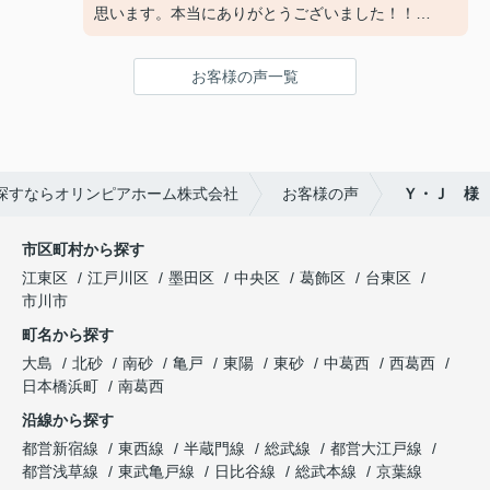
思います。本当にありがとうございました！！
ご丁寧にありがとうございました。
お客様の声一覧
探すならオリンピアホーム株式会社
お客様の声
Ｙ・Ｊ 様
市区町村から探す
江東区
江戸川区
墨田区
中央区
葛飾区
台東区
市川市
町名から探す
大島
北砂
南砂
亀戸
東陽
東砂
中葛西
西葛西
日本橋浜町
南葛西
沿線から探す
都営新宿線
東西線
半蔵門線
総武線
都営大江戸線
都営浅草線
東武亀戸線
日比谷線
総武本線
京葉線