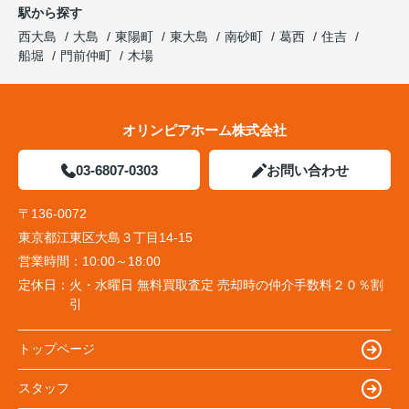
駅から探す
西大島
大島
東陽町
東大島
南砂町
葛西
住吉
船堀
門前仲町
木場
オリンピアホーム株式会社
03-6807-0303
お問い合わせ
〒136-0072
東京都江東区大島３丁目14-15
営業時間：
10:00～18:00
定休日：
火・水曜日 無料買取査定 売却時の仲介手数料２０％割
引
トップページ
スタッフ