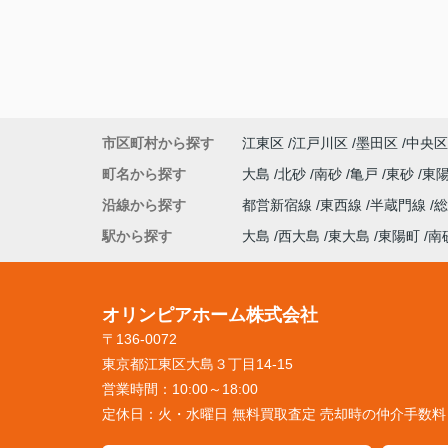
市区町村から探す
江東区
江戸川区
墨田区
中央区
町名から探す
大島
北砂
南砂
亀戸
東砂
東
沿線から探す
都営新宿線
東西線
半蔵門線
駅から探す
大島
西大島
東大島
東陽町
南
オリンピアホーム株式会社
〒136-0072
東京都江東区大島３丁目14-15
営業時間：
10:00～18:00
定休日：
火・水曜日 無料買取査定 売却時の仲介手数