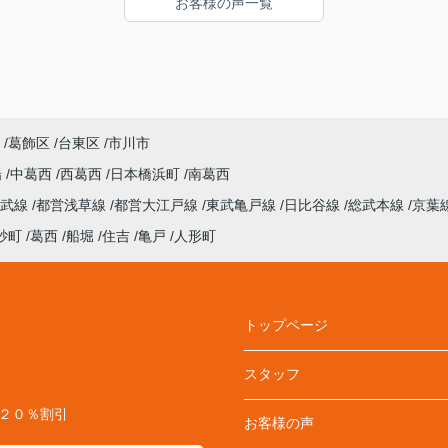
お客様の声一覧
回購入までお世話になりました。何も心配する
ことなく購入にこぎつけました。ありがとうご
ざいました。
葛飾区
台東区
市川市
陽
中葛西
西葛西
日本橋浜町
南葛西
総武線
都営浅草線
都営大江戸線
東武亀戸線
日比谷線
総武本線
京葉
砂町
葛西
船堀
住吉
亀戸
人形町
トップページ
スタッフ
料２０％割引
お客様の声