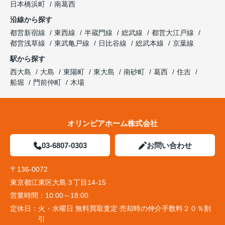
日本橋浜町
南葛西
沿線から探す
都営新宿線
東西線
半蔵門線
総武線
都営大江戸線
都営浅草線
東武亀戸線
日比谷線
総武本線
京葉線
駅から探す
西大島
大島
東陽町
東大島
南砂町
葛西
住吉
船堀
門前仲町
木場
オリンピアホーム株式会社
03-6807-0303
お問い合わせ
〒136-0072
東京都江東区大島３丁目14-15
営業時間：
10:00～18:00
定休日：
火・水曜日 無料買取査定 売却時の仲介手数料２０％割
引