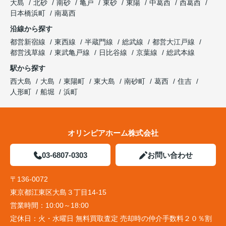
大島
北砂
南砂
亀戸
東砂
東陽
中葛西
西葛西
日本橋浜町
南葛西
沿線から探す
都営新宿線
東西線
半蔵門線
総武線
都営大江戸線
都営浅草線
東武亀戸線
日比谷線
京葉線
総武本線
駅から探す
西大島
大島
東陽町
東大島
南砂町
葛西
住吉
人形町
船堀
浜町
オリンピアホーム株式会社
03-6807-0303
お問い合わせ
〒136-0072
東京都江東区大島３丁目14-15
営業時間：
10:00～18:00
定休日：
火・水曜日 無料買取査定 売却時の仲介手数料２０％割