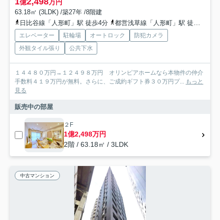
1
2,498
億
万円
63.18㎡ (3LDK) /築27年 /8階建
日比谷線「人形町」駅 徒歩4分
都営浅草線「人形町」駅 徒歩7分
エレベーター
駐輪場
オートロック
防犯カメラ
外観タイル張り
公共下水
１４４８０万円→１２４９８万円 オリンピアホームなら本物件の仲介
手数料４１９万円が無料。さらに、ご成約ギフト券３０万円プ...
もっと
見る
販売中の部屋
２F
1億2,498万円
2階 / 63.18㎡ / 3LDK
中古マンション