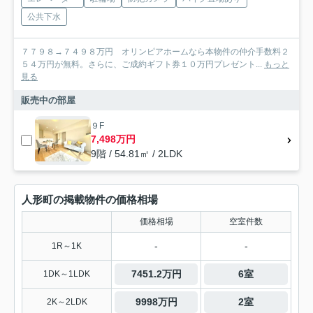
公共下水
７７９８→７４９８万円 オリンピアホームなら本物件の仲介手数料２
５４万円が無料。さらに、ご成約ギフト券１０万円プレゼント...
もっと
見る
販売中の部屋
９F
7,498万円
9階 / 54.81㎡ / 2LDK
人形町の掲載物件の価格相場
価格相場
空室件数
-
-
1R～1K
7451.2万円
6室
1DK～1LDK
9998万円
2室
2K～2LDK