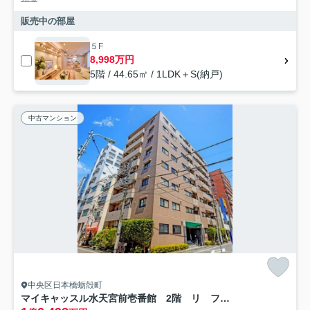
販売中の部屋
５F
8,998万円
5階 / 44.65㎡ / 1LDK＋S(納戸)
中古マンション
中央区日本橋蛎殻町
マイキャッスル水天宮前壱番館 2階 リ フォーム済