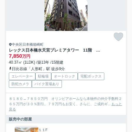
中央区日本橋箱崎町
レックス日本橋水天宮プレミアタワー 11階 空室
7,850
万円
40.37㎡ (1LDK) /築13年 /15階建
日比谷線「人形町」駅 徒歩9分
エレベーター
駐輪場
オートロック
宅配ボックス
防犯カメラ
バイク置場あり
８１８０→７８５０万円 オリンピアホームなら本物件の仲介手数料２
６５万円が３０％割引。７９万円もお安く、さらに、ご成約ギ...
もっと
見る
販売中の部屋
１１F