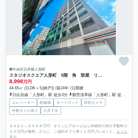
中央区日本橋人形町
スタジオスクエア人形町 5階 角 部屋 リ フォーム済
8,998
万円
44.65㎡ (1LDK＋S(納戸)) /築24年 /11階建
日比谷線「人形町」駅 徒歩3分
都営浅草線「人形町」駅 徒歩3分
エレベーター
駐輪場
オートロック
防犯カメラ
外観タイル張り
公共下水
９４８０→８９９８万円 オリンピアホームなら本物件の仲介手数料３
０３万円が無料。さらに、ご成約ギフト券１５万円プレゼント...
もっと
見る