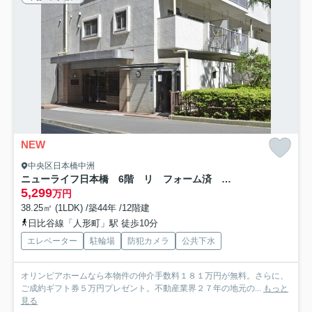
NEW
中央区日本橋中洲
ニューライフ日本橋 6階 リ フォーム済 家具付
5,299
万円
38.25㎡ (1LDK) /築44年 /12階建
日比谷線「人形町」駅 徒歩10分
エレベーター
駐輪場
防犯カメラ
公共下水
オリンピアホームなら本物件の仲介手数料１８１万円が無料。さらに、
ご成約ギフト券５万円プレゼント。不動産業界２７年の地元の...
もっと
見る