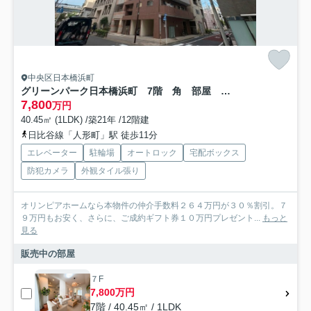
中央区日本橋浜町
グリーンパーク日本橋浜町 7階 角 部屋 空室
7,800
万円
40.45㎡ (1LDK) /築21年 /12階建
日比谷線「人形町」駅 徒歩11分
エレベーター
駐輪場
オートロック
宅配ボックス
防犯カメラ
外観タイル張り
オリンピアホームなら本物件の仲介手数料２６４万円が３０％割引。７
９万円もお安く、さらに、ご成約ギフト券１０万円プレゼント...
もっと
見る
販売中の部屋
７F
7,800万円
7階 / 40.45㎡ / 1LDK