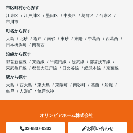
市区町村から探す
江東区
江戸川区
墨田区
中央区
葛飾区
台東区
市川市
町名から探す
大島
北砂
亀戸
南砂
東砂
東陽
中葛西
西葛西
日本橋浜町
南葛西
沿線から探す
都営新宿線
東西線
半蔵門線
総武線
都営浅草線
東武亀戸線
都営大江戸線
日比谷線
総武本線
京葉線
駅から探す
大島
西大島
東大島
東陽町
南砂町
葛西
船堀
亀戸
人形町
亀戸水神
オリンピアホーム株式会社
03-6807-0303
お問い合わせ