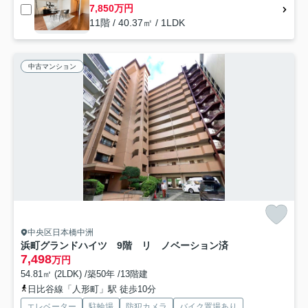
7,850万円
11階 / 40.37㎡ / 1LDK
中古マンション
中央区日本橋中洲
浜町グランドハイツ 9階 リ ノベーション済
7,498
万円
54.81㎡ (2LDK) /築50年 /13階建
日比谷線「人形町」駅 徒歩10分
エレベーター
駐輪場
防犯カメラ
バイク置場あり