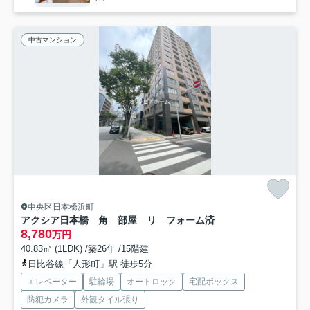
中古マンション
中央区日本橋浜町
アクシア日本橋 角 部屋 リ フォーム済
8,780
万円
40.83㎡ (1LDK) /築26年 /15階建
日比谷線「人形町」駅 徒歩5分
エレベーター
駐輪場
オートロック
宅配ボックス
防犯カメラ
外観タイル張り