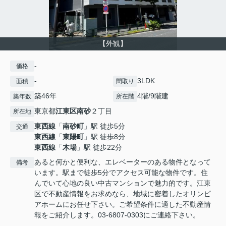
【外観】
-
価格
-
3LDK
面積
間取り
築46年
4階/9階建
築年数
所在階
東京都
江東区
南砂
２丁目
所在地
東西線
「
南砂町
」駅 徒歩5分
交通
東西線
「
東陽町
」駅 徒歩8分
東西線
「
木場
」駅 徒歩22分
あると何かと便利な、エレベーターのある物件となって
備考
います。駅まで徒歩5分でアクセス可能な物件です。住
んでいて心地の良い中古マンションで魅力的です。江東
区で不動産情報をお求めなら、地域に密着したオリンピ
アホームにお任せ下さい。ご希望条件に適した不動産情
報をご紹介します。03-6807-0303にご連絡下さい。