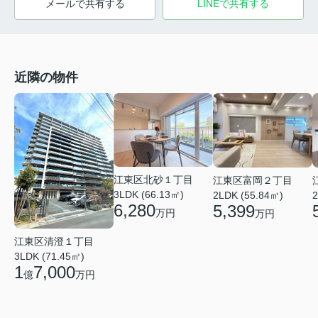
メールで共有する
LINEで共有する
近隣の物件
江東区北砂１丁目
江東区富岡２丁目
3LDK (66.13㎡)
2LDK (55.84㎡)
2
6,280
5,399
万円
万円
江東区清澄１丁目
3LDK (71.45㎡)
1
7,000
億
万円