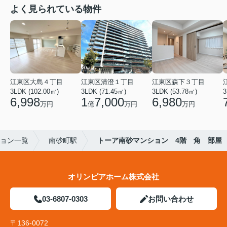
よく見られている物件
江東区大島４丁目
江東区清澄１丁目
江東区森下３丁目
3LDK (102.00㎡)
3LDK (71.45㎡)
3LDK (53.78㎡)
3
6,998
1
7,000
6,980
万円
億
万円
万円
ョン一覧
南砂町駅
トーア南砂マンション 4階 角 部屋
オリンピアホーム株式会社
03-6807-0303
お問い合わせ
〒136-0072