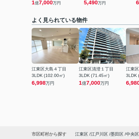
1
7,000
5,490
6
億
万円
万円
よく見られている物件
江東区大島４丁目
江東区清澄１丁目
江東区
3LDK (102.00㎡)
3LDK (71.45㎡)
3LDK 
6,998
1
7,000
6,98
万円
億
万円
市区町村から探す
江東区
江戸川区
墨田区
中央区