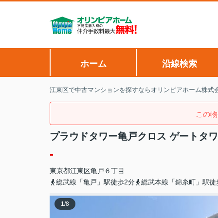
ホーム
沿線検索
江東区で中古マンションを探すならオリンピアホーム株式
この物
プラウドタワー亀戸クロス ゲートタワ
-
東京都
江東区
亀戸
６丁目
総武線「亀戸」駅徒歩2分
総武本線「錦糸町」駅徒
1
/
8