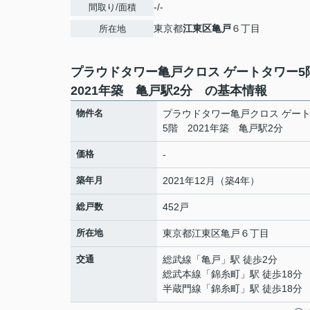
-/-
間取り/面積
東京都
江東区
亀戸
６丁目
所在地
プラウドタワー亀戸クロス ゲートタワー
2021年築 亀戸駅2分 の基本情報
物件名
プラウドタワー亀戸クロス ゲー
5階 2021年築 亀戸駅2分
価格
-
築年月
2021年12月（築4年）
総戸数
452戸
所在地
東京都
江東区
亀戸
６丁目
交通
総武線
「
亀戸
」駅 徒歩2分
総武本線
「
錦糸町
」駅 徒歩18分
半蔵門線
「
錦糸町
」駅 徒歩18分