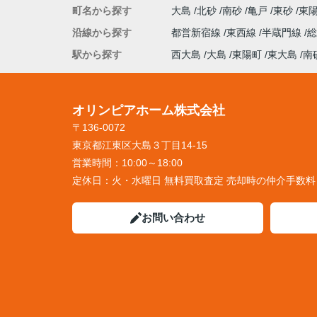
町名から探す
大島
北砂
南砂
亀戸
東砂
東
沿線から探す
都営新宿線
東西線
半蔵門線
駅から探す
西大島
大島
東陽町
東大島
南
オリンピアホーム株式会社
〒136-0072
東京都江東区大島３丁目14-15
営業時間：
10:00～18:00
定休日：
火・水曜日 無料買取査定 売却時の仲介手数
お問い合わせ