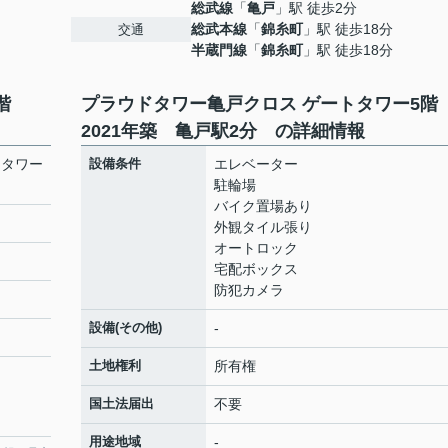
総武線
「
亀戸
」駅 徒歩2分
総武本線
「
錦糸町
」駅 徒歩18分
交通
半蔵門線
「
錦糸町
」駅 徒歩18分
5階
プラウドタワー亀戸クロス ゲートタワー5
2021年築 亀戸駅2分 の詳細情報
トタワー
設備条件
エレベーター
駐輪場
バイク置場あり
外観タイル張り
オートロック
宅配ボックス
防犯カメラ
設備(その他)
-
土地権利
所有権
国土法届出
不要
用途地域
-