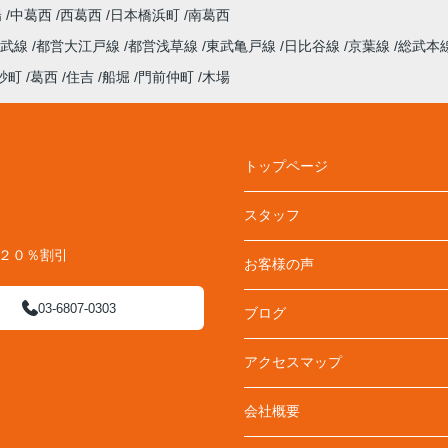
陽
中葛西
西葛西
日本橋浜町
南葛西
総武線
都営大江戸線
都営浅草線
東武亀戸線
日比谷線
京葉線
総武本
砂町
葛西
住吉
船堀
門前仲町
木場
トップページ
スタッフ
料２０％割引
お客様の声
03-6807-0303
ブログ
アクセスマップ
会社概要