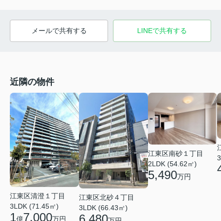
メールで共有する
LINEで共有する
近隣の物件
江東区南砂１丁目
3
2LDK (54.62㎡)
5,490
万円
江東区清澄１丁目
江東区北砂４丁目
3LDK (71.45㎡)
3LDK (66.43㎡)
1
7,000
6,480
億
万円
万円