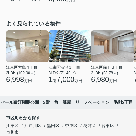
よく見られている物件
江東区大島４丁目
江東区清澄１丁目
江東区森下３丁目
3LDK (102.00㎡)
3LDK (71.45㎡)
3LDK (53.78㎡)
3
6,998
1
7,000
6,980
万円
億
万円
万円
ラセール猿江恩賜公園 3階 角 部屋 リ ノベーション 毛利2丁目
市区町村から探す
江東区
江戸川区
墨田区
中央区
葛飾区
台東区
市川市