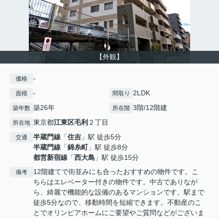
【外観】
-
価格
-
2LDK
面積
間取り
築26年
3階/12階建
築年数
所在階
東京都
江東区
毛利
２丁目
所在地
半蔵門線
「
住吉
」駅 徒歩5分
交通
半蔵門線
「
錦糸町
」駅 徒歩8分
都営新宿線
「
西大島
」駅 徒歩15分
12階建てで街並みにも合ったおすすめの物件です。こ
備考
ちらはエレベーター付きの物件です。中古でありなが
ら、綺麗で機能的な設備のあるマンションです。駅まで
徒歩5分なので、移動時間を短縮できます。不動産のこ
とでオリンピアホームにご要望やご質問などがございま