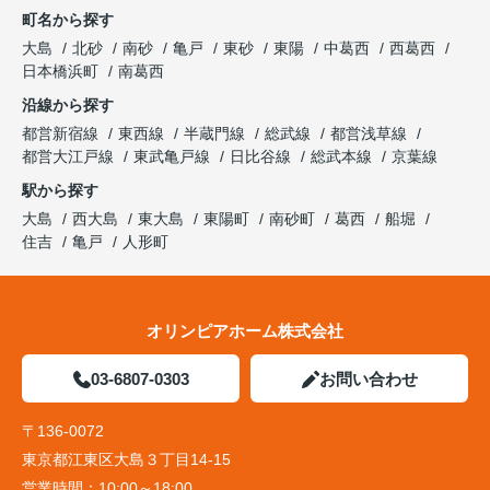
町名から探す
大島
北砂
南砂
亀戸
東砂
東陽
中葛西
西葛西
日本橋浜町
南葛西
沿線から探す
都営新宿線
東西線
半蔵門線
総武線
都営浅草線
都営大江戸線
東武亀戸線
日比谷線
総武本線
京葉線
駅から探す
大島
西大島
東大島
東陽町
南砂町
葛西
船堀
住吉
亀戸
人形町
オリンピアホーム株式会社
03-6807-0303
お問い合わせ
〒136-0072
東京都江東区大島３丁目14-15
営業時間：
10:00～18:00