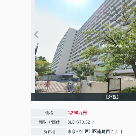
【外観】
4,290万円
価格
3LDK/70.52㎡
間取り/面積
東京都
江戸川区
南葛西
７丁目
所在地