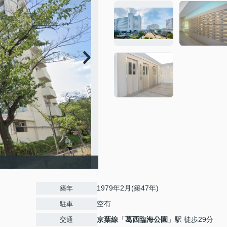
1979年2月(築47年)
築年
空有
駐車
京葉線
「
葛西臨海公園
」駅 徒歩29分
交通