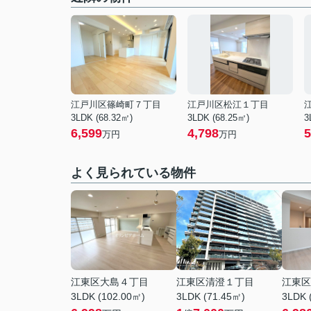
江戸川区篠崎町７丁目
江戸川区松江１丁目
3LDK (68.32㎡)
3LDK (68.25㎡)
3
6,599
4,798
5
万円
万円
よく見られている物件
江東区大島４丁目
江東区清澄１丁目
江東区
3LDK (102.00㎡)
3LDK (71.45㎡)
3LDK 