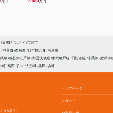
0
7,680
万円
万円
葛飾区
台東区
市川市
陽
中葛西
西葛西
日本橋浜町
南葛西
総武線
都営大江戸線
都営浅草線
東武亀戸線
日比谷線
京葉線
総武本
砂町
葛西
住吉
人形町
船堀
浜町
トップページ
スタッフ
料２０％割引