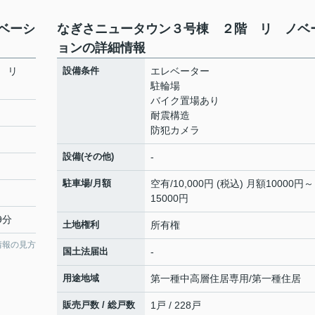
ベーシ
なぎさニュータウン３号棟 ２階 リ ノベ
ョンの詳細情報
階 リ
設備条件
エレベーター
駐輪場
バイク置場あり
耐震構造
防犯カメラ
設備(その他)
-
駐車場/月額
空有/10,000円 (税込) 月額10000円～
15000円
9分
土地権利
所有権
情報の見方
国土法届出
-
用途地域
第一種中高層住居専用/第一種住居
販売戸数 / 総戸数
1戸 / 228戸