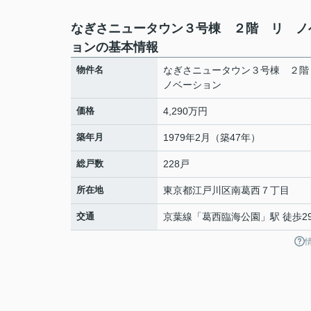
なぎさニュータウン３号棟 ２階 リ ノ
ョンの基本情報
物件名
なぎさニュータウン３号棟 ２
ノベーション
価格
4,290万円
築年月
1979年2月（築47年）
総戸数
228戸
所在地
東京都
江戸川区
南葛西
７丁目
交通
京葉線
「
葛西臨海公園
」駅 徒歩2