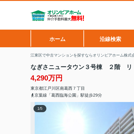
ホーム
沿線検索
江東区で中古マンションを探すならオリンピアホーム株式
なぎさニュータウン３号棟 ２階 リ
4,290万円
東京都
江戸川区
南葛西
７丁目
京葉線「葛西臨海公園」駅徒歩29分
1
/
5