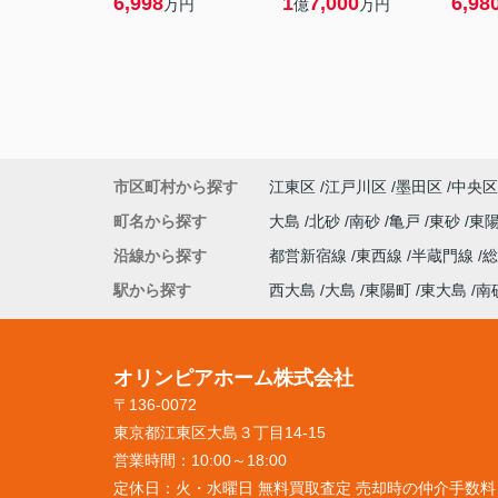
6,998
1
7,000
6,98
万円
億
万円
市区町村から探す
江東区
江戸川区
墨田区
中央区
町名から探す
大島
北砂
南砂
亀戸
東砂
東
沿線から探す
都営新宿線
東西線
半蔵門線
駅から探す
西大島
大島
東陽町
東大島
南
オリンピアホーム株式会社
〒136-0072
東京都江東区大島３丁目14-15
営業時間：
10:00～18:00
定休日：
火・水曜日 無料買取査定 売却時の仲介手数