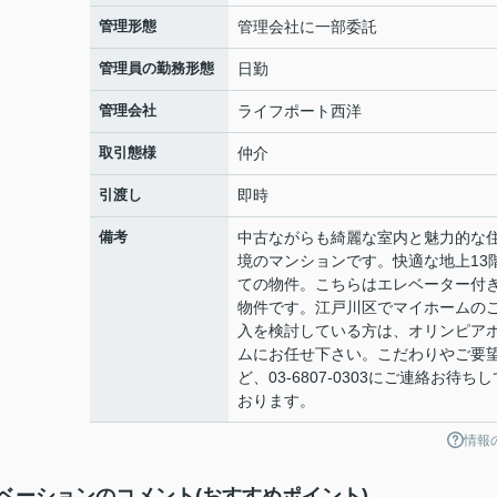
管理形態
管理会社に一部委託
管理員の勤務形態
日勤
管理会社
ライフポート西洋
取引態様
仲介
引渡し
即時
備考
中古ながらも綺麗な室内と魅力的な
境のマンションです。快適な地上13
ての物件。こちらはエレベーター付
物件です。江戸川区でマイホームの
入を検討している方は、オリンピア
ムにお任せ下さい。こだわりやご要
ど、03-6807-0303にご連絡お待ちし
おります。
情報
ベーションのコメント(おすすめポイント)