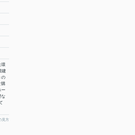
住環
階建
きの
ご購
ホー
望な
て
の見方