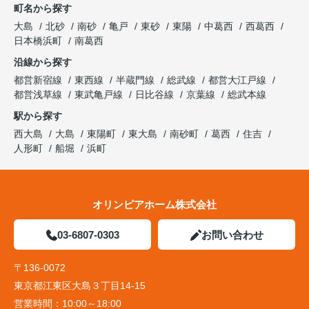
町名から探す
大島
北砂
南砂
亀戸
東砂
東陽
中葛西
西葛西
日本橋浜町
南葛西
沿線から探す
都営新宿線
東西線
半蔵門線
総武線
都営大江戸線
都営浅草線
東武亀戸線
日比谷線
京葉線
総武本線
駅から探す
西大島
大島
東陽町
東大島
南砂町
葛西
住吉
人形町
船堀
浜町
オリンピアホーム株式会社
03-6807-0303
お問い合わせ
〒136-0072
東京都江東区大島３丁目14-15
営業時間：
10:00～18:00