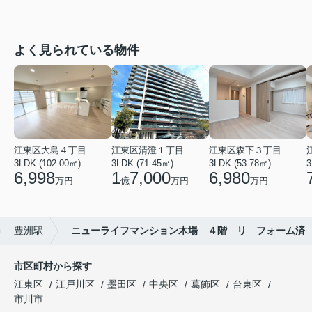
よく見られている物件
江東区大島４丁目
江東区清澄１丁目
江東区森下３丁目
3LDK (102.00㎡)
3LDK (71.45㎡)
3LDK (53.78㎡)
3
6,998
1
7,000
6,980
万円
億
万円
万円
豊洲駅
ニューライフマンション木場 ４階 リ フォーム済
市区町村から探す
江東区
江戸川区
墨田区
中央区
葛飾区
台東区
市川市