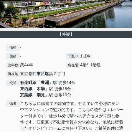
【外観】
-
価格
-
1LDK
面積
間取り
築44年
4階/11階建
築年数
所在階
東京都
江東区
塩浜
２丁目
所在地
有楽町線
「
豊洲
」駅 徒歩14分
交通
東西線
「
木場
」駅 徒歩15分
京葉線
「
潮見
」駅 徒歩19分
こちらは11階建ての建物です。住んでいて心地の良い
備考
中古マンションで魅力的です。こちらの物件はエレベー
ター付きです。徒歩14分で駅へのアクセスが可能な物
件です。江東区で不動産情報をお求めなら、地域に密着
したオリンピアホームにお任せ下さい。ご希望条件に適