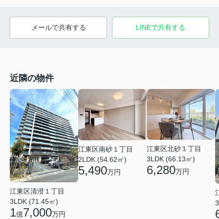
メールで共有する
LINEで共有する
近隣の物件
江東区北砂１丁目
江東区南砂１丁目
3LDK (66.13㎡)
2LDK (54.62㎡)
6,280
5,490
万円
万円
江東区清澄１丁目
3LDK (71.45㎡)
3
1
7,000
億
万円