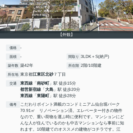
【外観】
-
価格
-
3LDK＋S(納戸)
面積
間取り
築42年
2階/10階建
築年数
所在階
東京都
江東区
北砂
７丁目
所在地
東西線
「
南砂町
」駅 徒歩15分
交通
都営新宿線
「
大島
」駅 徒歩20分
東西線
「
東陽町
」駅 徒歩28分
こだわりポイント満載のコンドミニアム仙台堀パーク
備考
70.91㎡ リノベーション済。エレベーター付きの物件
なので、重い荷物を運ぶ時に便利です。マンションにど
んな人が住んでいるのかも中古マンションなら事前に知
れます。10階建てのオススメの建物がコチラです。江