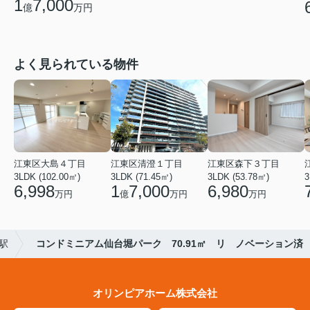
1
7,000
億
万円
よく見られている物件
江東区大島４丁目
江東区清澄１丁目
江東区森下３丁目
3LDK (102.00㎡)
3LDK (71.45㎡)
3LDK (53.78㎡)
3
6,998
1
7,000
6,980
万円
億
万円
万円
駅
コンドミニアム仙台堀パーク 70.91㎡ リ ノベーション済
オリンピアホーム株式会社