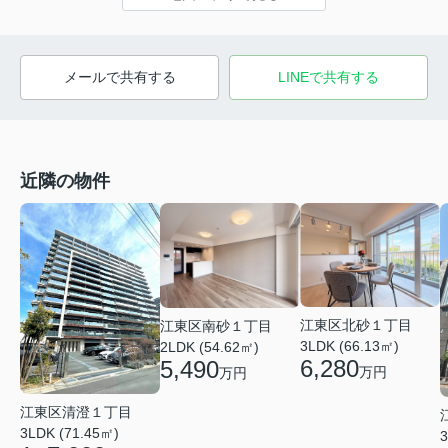
メールで共有する
LINEで共有する
近隣の物件
江東区北砂１丁目
江東区南砂１丁目
3LDK (66.13㎡)
2LDK (54.62㎡)
6,280
5,490
万円
万円
江東区清澄１丁目
3LDK (71.45㎡)
3